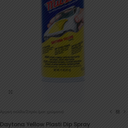
Κάντε κλικ για μεγέθυνση
Αρχική σελίδα
/
Σπρέυ (ματ χρώματα)
Daytona Yellow Plasti Dip Spray