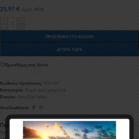
21,97
€
συμπ. ΦΠΑ
-
+
ΠΡΟΣΘΉΚΗ ΣΤΟ ΚΑΛΆΘΙ
ΑΓΟΡΆ ΤΏΡΑ
Προσθήκη στη λίστα
Κωδικός προϊόντος:
PDH-67
Κατηγορία:
Σπρέυ (ματ χρώματα)
Ετικέτα:
PlastiDip Hellas
Ακολουθήστε:
Περιγραφή
Χρησιμοποιήστε το white plasti dip σαν βάση(6 καλά "χέρια") για
καλύτερη κάλυψη και πιο έντονο αποτέλεσμα!Εφαρμόστε τουλάχιστον 6