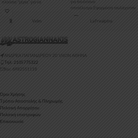
για πιο έντονο
πλούσια “χέρια” για να
αποτέλεσμα.Εφαρμόστε τουλάχιστον
6 πλούσια “χέρια” για
Velm
LaPrealpina
ΑΝΔΡΕΑ ΠΑΠΑΝΔΡΕΟΥ 20 ‘ΙΛΙΟΝ ΑΘΗΝΑ
Τηλ: 2105775322
Κιν: 6982551118
Όροι Χρήσης
Τρόποι Αποστολής & Πληρωμής
Πολιτική Απορρήτου
Πολιτική επιστροφών
Επικοινωνία