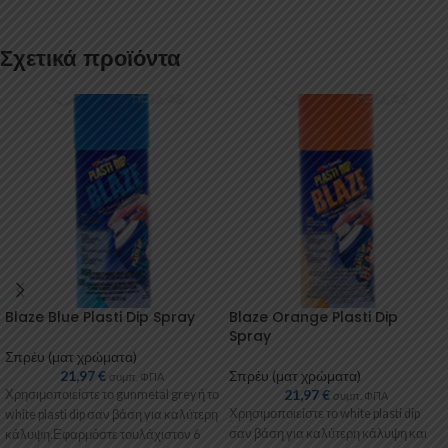
Σχετικά προϊόντα
Blaze Blue Plasti Dip Spray
Blaze Orange Plasti Dip
Spray
Σπρέυ (ματ χρώματα)
21,97
€
Σπρέυ (ματ χρώματα)
συμπ. ΦΠΑ
21,97
€
Χρησιμοποιείστε το gunmetal grey ή το
συμπ. ΦΠΑ
Χρησιμοποιείστε το white plasti dip
white plasti dip σαν βάση για καλύτερη
σαν βάση για καλύτερη κάλυψη και
κάλυψη.Εφαρμόστε τουλάχιστον 6