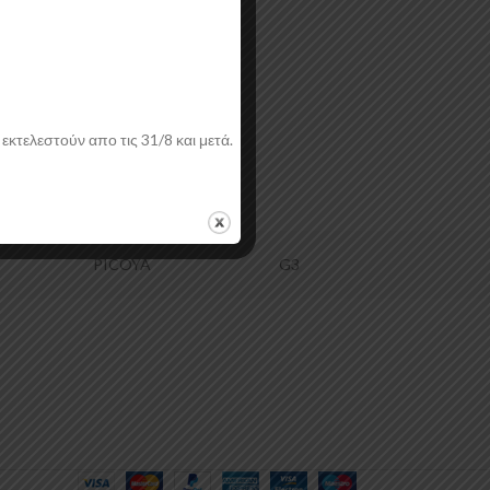
εκτελεστούν απο τις 31/8 και μετά.
PICOYA
G3
OSRAM