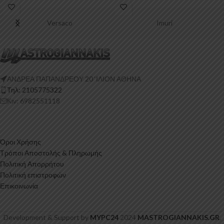
Versaco
Imuri
ΑΝΔΡΕΑ ΠΑΠΑΝΔΡΕΟΥ 20 ‘ΙΛΙΟΝ ΑΘΗΝΑ
Τηλ: 2105775322
Κιν: 6982551118
Όροι Χρήσης
Τρόποι Αποστολής & Πληρωμής
Πολιτική Απορρήτου
Πολιτική επιστροφών
Επικοινωνία
Development & Support by
MYPC24
2024
MASTROGIANNAKIS.GR
.