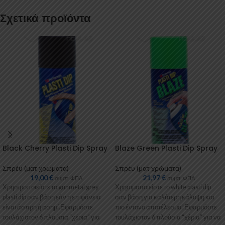
Σχετικά προϊόντα
Black Cherry Plasti Dip Spray
Blaze Green Plasti Dip Spray
Σπρέυ (ματ χρώματα)
Σπρέυ (ματ χρώματα)
19,00
€
21,97
€
συμπ. ΦΠΑ
συμπ. ΦΠΑ
Χρησιμοποιείστε το gunmetal grey
Χρησιμοποιείστε το white plasti dip
plasti dip σαν βάση εάν η επιφάνεια
σαν βάση για καλύτερη κάλυψη και
είναι άσπρη ή ασημί.Εφαρμόστε
πιο έντονο αποτέλεσμα!Εφαρμόστε
τουλάχιστον 6 πλούσια “χέρια” για
τουλάχιστον 6 πλούσια “χέρια” για να