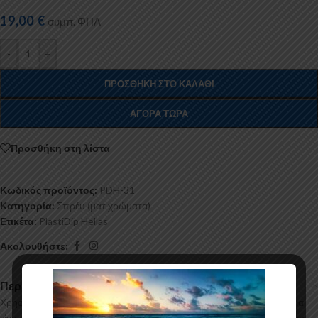
19,00
€
συμπ. ΦΠΑ
-
+
ΠΡΟΣΘΉΚΗ ΣΤΟ ΚΑΛΆΘΙ
ΑΓΟΡΆ ΤΏΡΑ
Προσθήκη στη λίστα
Κωδικός προϊόντος:
PDH-31
Κατηγορία:
Σπρέυ (ματ χρώματα)
Ετικέτα:
PlastiDip Hellas
Ακολουθήστε:
Περιγραφή
Χρησιμοποιείστε το gunmetal grey plasti dip σαν βάση αν η επιφάνεια
είναι άσπρη ή ασημί.Εφαρμόστε τουλάχιστον 6 πλούσια “χέρια” για να