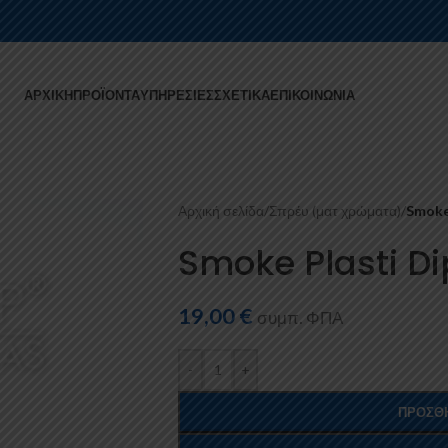
ΑΡΧΙΚΉ
ΠΡΟΪΌΝΤΑ
ΥΠΗΡΕΣΊΕΣ
ΣΧΕΤΙΚΆ
ΕΠΙΚΟΙΝΩΝΊΑ
Αρχική σελίδα
/
Σπρέυ (ματ χρώματα)
/
Smoke 
Smoke Plasti Di
19,00
€
συμπ. ΦΠΑ
-
+
ΠΡΟΣΘΉ