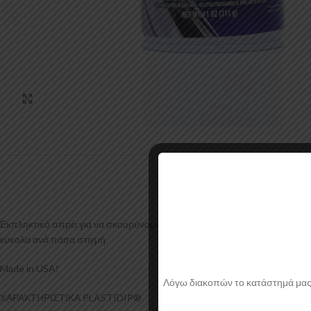
Κάντε κλικ για μεγέθυνση
Εκπληκτικό σπρέι για να σκουρύνουν τα φανάρια των αυτοκινήτων,τα τζάμ
εύκολα ανά πάσα στιγμή.
Made in USA!
Λόγω διακοπών το κατάστημά μας θα
ΧΑΡΑΚΤΗΡΙΣΤΙΚΑ PLASTIDIP®