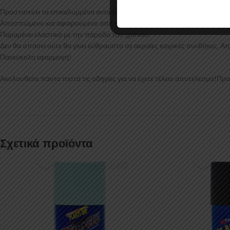
Προστατεύει τα επικαλυμμένα αντικείμενα από υγρασία, οξέα, τριβή, διά
Αποσπώμενο και αφαιρούμενο από τις περισσότερες επιφάνειες.
Παραμένει ελαστικό με την πάροδο του χρόνου.
Δεν θα σπάσει ούτε θα γίνει εύθραυστο σε ακραίες καιρικές συνθήκες. 
Πανεύκολη εφαρμογή!
Ακολουθείτε πάντα πιστά τις οδηγίες για να έχετε τέλειο αποτέλεσμα!Πρ
Σχετικά προϊόντα