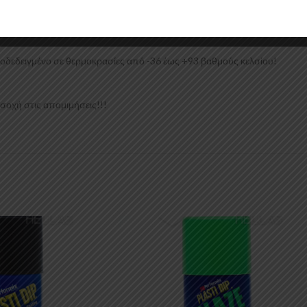
βρωση και ολίσθηση και παρέχει άνετο, ελεγχόμενο κράτημα.
Αποδεδειγμένο σε θερμοκρασίες από -36 έως +93 βαθμούς κελσίου!
οσοχή στις απομιμήσεις!!!