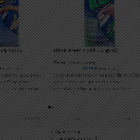
 Dip Spray
Blaze Green Plasti Dip Spray
Σπρέυ (ματ χρώματα)
€
21,97
€
συμπ. ΦΠΑ
συμπ. ΦΠΑ
ip είναι το χρώμα που
Χρησιμοποιείστε το white plasti dip σαν βά
ντού!Εφαρμόστε
για καλύτερη κάλυψη και πιο έντονο
 "χέρια" για να είναι
αποτέλεσμα!Εφαρμόστε τουλάχιστον 6
πλούσια “χέρια” για να
Cam
G3
Perflex
Όροι Χρήσης
Τρόποι Αποστολής &