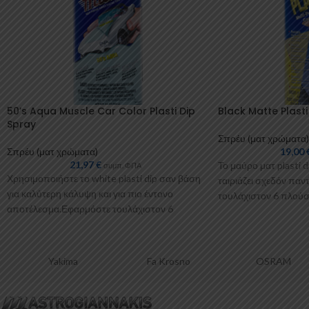
50’s Aqua Muscle Car Color Plasti Dip
Black Matte Plasti
Spray
Σπρέυ (ματ χρώματα)
Σπρέυ (ματ χρώματα)
19,00
21,97
€
Το μαύρο ματ plasti d
συμπ. ΦΠΑ
Χρησιμοποιήστε το white plasti dip σαν βάση
ταιριάζει σχεδόν πα
για καλύτερη κάλυψη και για πιο έντονο
τουλάχιστον 6 πλούσια
αποτέλεσμα.Εφαρμόστε τουλάχιστον 6
ανθεκτικό
πλούσια “χέρια” για
Fa Krosno
OSRAM
PICOYA