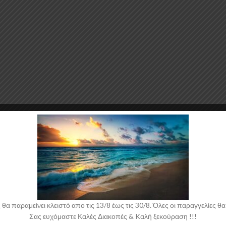
ΠΕΡΙΓΡΑΦΉ
ΑΞΙΟΛΟΓΉΣΕΙΣ (0)
ια στο σπίτι και πολλά ακόμη!Εφαρμόστε τουλάχιστον 6 πλούσια “χέρια” γ
 παραμείνει κλειστό απο τις 13/8 έως τις 30/8. Όλες οι παραγγελίες θα 
Σας ευχόμαστε Καλές Διακοπές & Kαλή ξεκούραση !!!