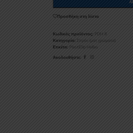
Α
Προσθήκη στη λίστα
Κωδικός προϊόντος:
PDH-8
Κατηγορία:
Σπρέυ (ματ χρώματα)
Ετικέτα:
PlastiDip Hellas
Ακολουθήστε: