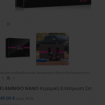
Κάντε κλικ για μεγέθυνση
Αρχική σελίδα
/
Αξεσουάρ Αυτοκινήτου
/
Φροντίδα Αυτοκινήτου
FLAMINGO NANO Κεραμική Επίστρωση Σετ
49,00
€
συμπ. ΦΠΑ