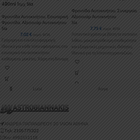
400ml 1τμχ Sia
Φροντίδα Αυτοκινήτου
,
Συνεργεία
,
Φροντίδα Αυτοκινήτου
,
Εσωτερική
Αξεσουάρ Αυτοκινήτου
Φροντίδα
,
Αξεσουάρ Αυτοκινήτου
Sia
Sia
7,75
€
συμπ. ΦΠΑ
7,02
€
Λιπαντικό γράσο με βάση τα σαπούνι
συμπ. ΦΠΑ
Γρήγορη και εύκολη εφαρμογή.
λιθίου, μακροπρόθεσμη σταθερότητα
Ιδανικό για κάθε τύπο υφάσματος στο
και εξαιρετικές μηχανικές ιδιότητες.
εσωτερικό του αυτοκινήτου:
Ιδανικό για τη λίπανση γραναζιών,
καθίσματα, μοκέτες. Χάρη στη δύναμη
ρουλεμάν, αλυσίδων,
του ενεργού
Luisi
Aoya
ΑΝΔΡΕΑ ΠΑΠΑΝΔΡΕΟΥ 20 ‘ΙΛΙΟΝ ΑΘΗΝΑ
Τηλ: 2105775322
Κιν: 6982551118