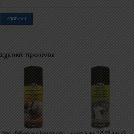
Σχετικά προϊόντα
Αφρός Καθαρισμού Ταπετσαρίας
Γράσσο Σπρέι 400ml 1τμχ Sia