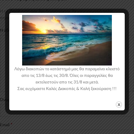
Η ηλ. διεύθυνση σας δεν δημοσιεύεται.
Τα υποχρεωτικά πεδία
*
σημειώνονται με
*
Η αξιολόγησή σας
Λόγω διακοπών το κατάστημά μας θα παραμείνει κλειστό
απο τις 13/8 έως τις 30/8. Όλες οι παραγγελίες θα
εκτελεστούν απο τις 31/8 και μετά.
Σας ευχόμαστε Καλές Διακοπές & Kαλή ξεκούραση !!!
*
Όνομα
*
Email