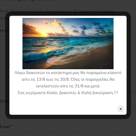
Η ηλ. διεύθυνση σας δεν δημοσιεύεται.
Τα υποχρεωτικά πεδία
*
σημειώνονται με
*
Η αξιολόγησή σας
Λόγω διακοπών το κατάστημά μας θα παραμείνει κλειστό
απο τις 13/8 έως τις 30/8. Όλες οι παραγγελίες θα
εκτελεστούν απο τις 31/8 και μετά.
Σας ευχόμαστε Καλές Διακοπές & Kαλή ξεκούραση !!!
*
Όνομα
*
Email