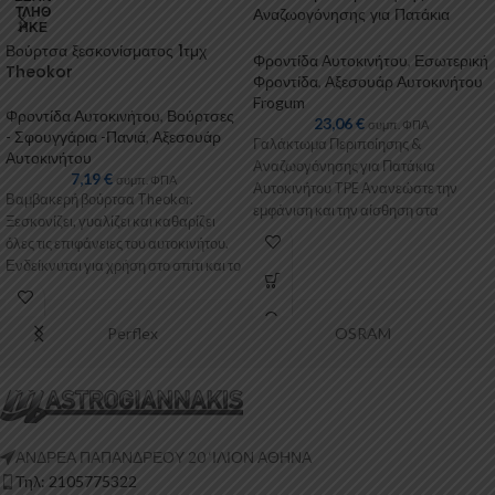
ΤΛΉΘ
Αναζωογόνησης για Πατάκια
ΗΚΕ
Αυτοκινήτου Frogum
Βούρτσα ξεσκονίσματος 1τμχ
Φροντίδα Αυτοκινήτου
,
Εσωτερική
Theokor
Φροντίδα
,
Αξεσουάρ Αυτοκινήτου
Frogum
Φροντίδα Αυτοκινήτου
,
Βούρτσες
23,06
€
συμπ. ΦΠΑ
- Σφουγγάρια -Πανιά
,
Αξεσουάρ
Γαλάκτωμα Περιποίησης &
Αυτοκινήτου
Αναζωογόνησης για Πατάκια
7,19
€
συμπ. ΦΠΑ
Αυτοκινήτου TPE Ανανεώστε την
Βαμβακερή βούρτσα Theokor.
εμφάνιση και την αίσθηση στα
Ξεσκονίζει, γυαλίζει και καθαρίζει
πατάκια του αυτοκινήτου σας με
όλες τις επιφάνειες του αυτοκινήτου.
Ενδείκνυται για χρήση στο σπίτι και το
γραφείο.
Perflex
OSRAM
ΑΝΔΡΕΑ ΠΑΠΑΝΔΡΕΟΥ 20 ‘ΙΛΙΟΝ ΑΘΗΝΑ
Τηλ: 2105775322