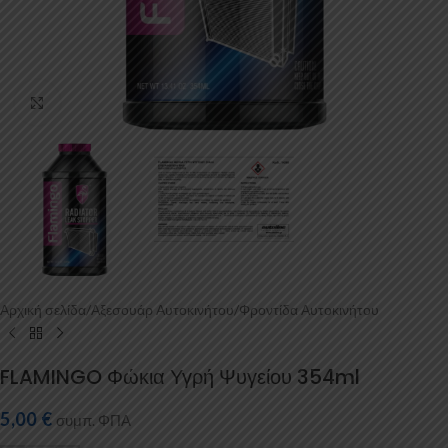
Κάντε κλικ για μεγέθυνση
Αρχική σελίδα
/
Αξεσουάρ Αυτοκινήτου
/
Φροντίδα Αυτοκινήτου
FLAMINGO Φώκια Υγρή Ψυγείου 354ml
5,00
€
συμπ. ΦΠΑ