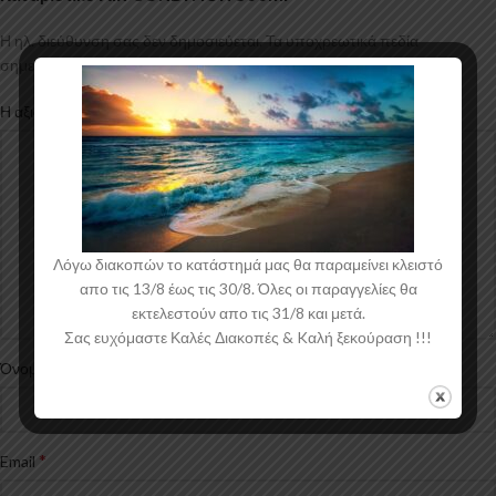
Η ηλ. διεύθυνση σας δεν δημοσιεύεται.
Τα υποχρεωτικά πεδία
*
σημειώνονται με
*
Η αξιολόγησή σας
Λόγω διακοπών το κατάστημά μας θα παραμείνει κλειστό
απο τις 13/8 έως τις 30/8. Όλες οι παραγγελίες θα
εκτελεστούν απο τις 31/8 και μετά.
Σας ευχόμαστε Καλές Διακοπές & Kαλή ξεκούραση !!!
*
Όνομα
*
Email