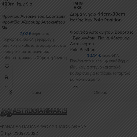
400ml 1τμχ Sia
ΤΛΉΘ
ΗΚΕ
Δέρμα γνήσιο 44cmx30cm
Φροντίδα Αυτοκινήτου
,
Εσωτερική
Ιταλίας 1τμχ Pole Position
Φροντίδα
,
Αξεσουάρ Αυτοκινήτου
Sia
Φροντίδα Αυτοκινήτου
,
Βούρτσες
7,02
€
συμπ. ΦΠΑ
- Σφουγγάρια -Πανιά
,
Αξεσουάρ
Γρήγορη και εύκολη εφαρμογή.
Αυτοκινήτου
Ιδανικό για κάθε τύπο υφάσματος στο
Pole Position
εσωτερικό του αυτοκινήτου:
10,14
€
συμπ. ΦΠΑ
καθίσματα, μοκέτες. Χάρη στη δύναμη
Πανάκι από suede – φυσικό δέρμα,
του ενεργού
ιδανικό για στεγνό και απαλό
καθαρισμό για τα τζάμια, το ταμπλό
και γενικότερα το
Luisi
Oklead
ΑΝΔΡΕΑ ΠΑΠΑΝΔΡΕΟΥ 20 ‘ΙΛΙΟΝ ΑΘΗΝΑ
Τηλ: 2105775322