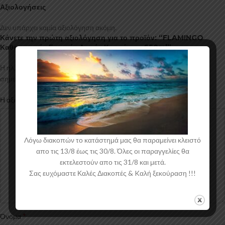
Αξιολογήσεις
Δεν υπάρχει καμία αξιολόγηση ακόμη.
Κάνετε την πρώτη αξιολόγηση για το προϊόν: “FLAMINGO
Καθαριστικός Ενεργός Αφρός Κινητήρα – 650ml”
Η ηλ. διεύθυνση σας δεν δημοσιεύεται.
Τα υποχρεωτικά πεδία
*
σημειώνονται με
*
Η αξιολόγησή σας
Λόγω διακοπών το κατάστημά μας θα παραμείνει κλειστό
απο τις 13/8 έως τις 30/8. Όλες οι παραγγελίες θα
εκτελεστούν απο τις 31/8 και μετά.
Σας ευχόμαστε Καλές Διακοπές & Kαλή ξεκούραση !!!
*
Όνομα