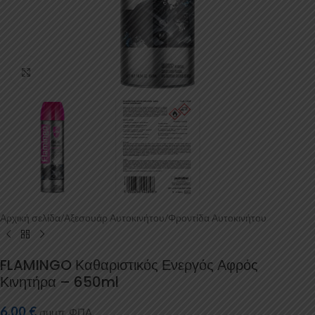
Κάντε κλικ για μεγέθυνση
Αρχική σελίδα
/
Αξεσουάρ Αυτοκινήτου
/
Φροντίδα Αυτοκινήτου
FLAMINGO Καθαριστικός Ενεργός Αφρός
Κινητήρα – 650ml
6,00
€
συμπ. ΦΠΑ