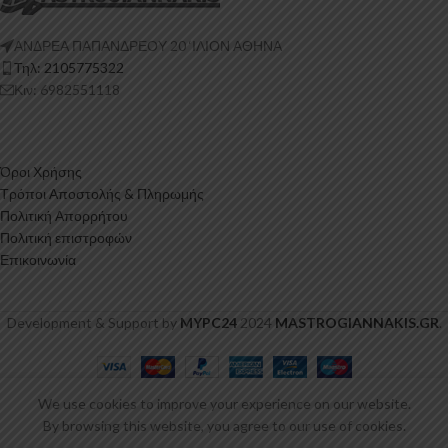
ΑΝΔΡΕΑ ΠΑΠΑΝΔΡΕΟΥ 20 ‘ΙΛΙΟΝ ΑΘΗΝΑ
Τηλ: 2105775322
Κιν: 6982551118
Όροι Χρήσης
Τρόποι Αποστολής & Πληρωμής
Πολιτική Απορρήτου
Πολιτική επιστροφών
Επικοινωνία
Development & Support by
MYPC24
2024
MASTROGIANNAKIS.GR
.
FLAMINGO
We use cookies to improve your experience on our website.
Καθαριστικός
6,00
€
ΠΡΟΣΘΉΚΗ ΣΤΟ ΚΑ
By browsing this website, you agree to our use of cookies.
Ενεργός
-
+
συμπ.