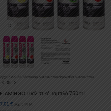
Κάντε κλικ για μεγέθυνση
Αρχική σελίδα
/
Αξεσουάρ Αυτοκινήτου
/
Φροντίδα Αυτοκινήτου
FLAMINGO Γυαλιστικό Ταμπλό 750ml
7,01
€
συμπ. ΦΠΑ