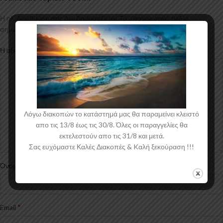
Η ηλ. διεύθυνση σας δεν δημοσιεύεται.
Τα υποχρεωτικά πεδία
*
σημειώνονται με
*
Η αξιολόγησή σας
Λόγω διακοπών το κατάστημά μας θα παραμείνει κλειστό
απο τις 13/8 έως τις 30/8. Όλες οι παραγγελίες θα
εκτελεστούν απο τις 31/8 και μετά.
Σας ευχόμαστε Καλές Διακοπές & Kαλή ξεκούραση !!!
*
Όνομα
*
Email