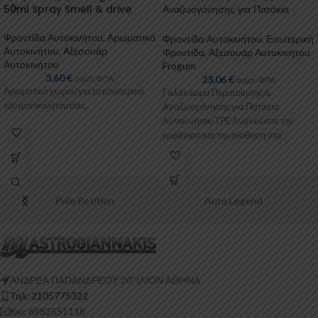
50ml Spray Smell & drive
Αναζωογόνησης για Πατάκια
Αυτοκινήτου Frogum
Φροντίδα Αυτοκινήτου
,
Αρωματικά
Φροντίδα Αυτοκινήτου
,
Εσωτερική
Αυτοκινήτου
,
Αξεσουάρ
Φροντίδα
,
Αξεσουάρ Αυτοκινήτου
Αυτοκινήτου
Frogum
3,60
€
23,06
€
συμπ. ΦΠΑ
συμπ. ΦΠΑ
Αρωματικό χώρου για το εσωτερικό
Γαλάκτωμα Περιποίησης &
του αυτοκινήτου σας.
Αναζωογόνησης για Πατάκια
Αυτοκινήτου TPE Ανανεώστε την
εμφάνιση και την αίσθηση στα
πατάκια του αυτοκινήτου σας με
Pole Position
Auto Legend
ΑΝΔΡΕΑ ΠΑΠΑΝΔΡΕΟΥ 20 ‘ΙΛΙΟΝ ΑΘΗΝΑ
Τηλ: 2105775322
Κιν: 6982551118