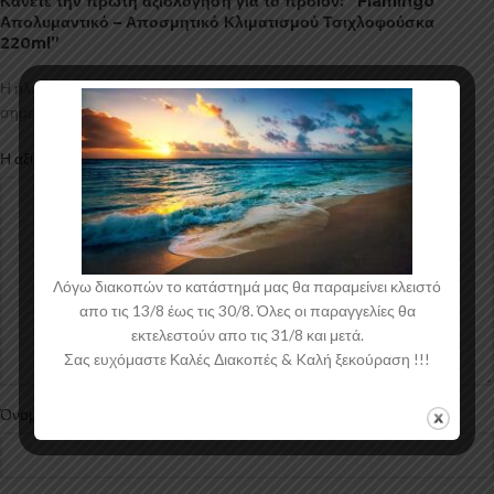
Κάνετε την πρώτη αξιολόγηση για το προϊόν: “Flamingo
Απολυμαντικό – Αποσμητικό Κλιματισμού Τσιχλοφούσκα
220ml”
Η ηλ. διεύθυνση σας δεν δημοσιεύεται.
Τα υποχρεωτικά πεδία
*
σημειώνονται με
*
Η αξιολόγησή σας
Λόγω διακοπών το κατάστημά μας θα παραμείνει κλειστό
απο τις 13/8 έως τις 30/8. Όλες οι παραγγελίες θα
εκτελεστούν απο τις 31/8 και μετά.
Σας ευχόμαστε Καλές Διακοπές & Kαλή ξεκούραση !!!
*
Όνομα