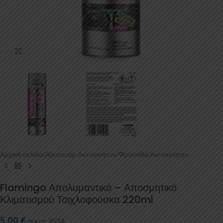
Κάντε κλικ για μεγέθυνση
Αρχική σελίδα
/
Αξεσουάρ Αυτοκινήτου
/
Φροντίδα Αυτοκινήτου
Flamingo Απολυμαντικό – Αποσμητικό
Κλιματισμού Τσιχλοφούσκα 220ml
5,00
€
συμπ. ΦΠΑ