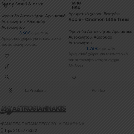
Spray Smell & drive
ΤΛΉΘ
ΗΚΕ
Αρωματικό χώρου δεντράκι
Φροντίδα Αυτοκινήτου
,
Αρωματικά
Apple- Cinamon Little Trees
Αυτοκινήτου
,
Αξεσουάρ
Αυτοκινήτου
Φροντίδα Αυτοκινήτου
,
Αρωματικά
3,60
€
συμπ. ΦΠΑ
Αυτοκινήτου
,
Αξεσουάρ
Αρωματικό χώρου για το εσωτερικό
Αυτοκινήτου
του αυτοκινήτου σας.
1,76
€
συμπ. ΦΠΑ
Αρωματικό χώρου για το εσωτερικό
του αυτοκινήτου σας σε σχήμα
δένδρου.
LaPrealpina
Perflex
ΑΝΔΡΕΑ ΠΑΠΑΝΔΡΕΟΥ 20 ‘ΙΛΙΟΝ ΑΘΗΝΑ
Τηλ: 2105775322