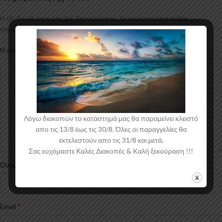
Η ηλ. διεύθυνση σας δεν δημοσιεύεται.
Τα υποχρεωτικά πεδία
*
σημειώνονται με
*
Η αξιολόγησή σας
Λόγω διακοπών το κατάστημά μας θα παραμείνει κλειστό
απο τις 13/8 έως τις 30/8. Όλες οι παραγγελίες θα
εκτελεστούν απο τις 31/8 και μετά.
Σας ευχόμαστε Καλές Διακοπές & Kαλή ξεκούραση !!!
*
Όνομα
*
Email