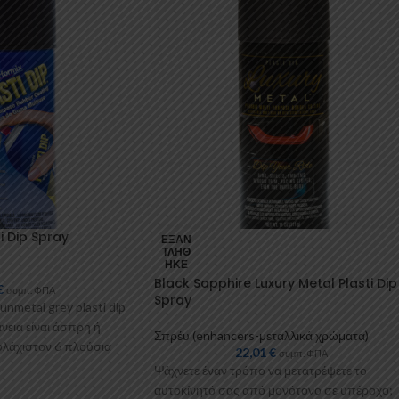
i Dip Spray
ΕΞΑΝ
ΤΛΉΘ
ΗΚΕ
Black Sapphire Luxury Metal Plasti Dip
€
συμπ. ΦΠΑ
Spray
unmetal grey plasti dip
νεια είναι άσπρη ή
Σπρέυ (enhancers-μεταλλικά χρώματα)
λάχιστον 6 πλούσια
22,01
€
συμπ. ΦΠΑ
Ψάχνετε έναν τρόπο να μετατρέψετε το
αυτοκίνητό σας από μονότονο σε υπέροχο;