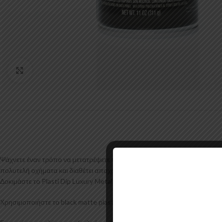
Κάντε κλικ για μεγέθυνση
Ψάχνετε έναν τρόπο να μετατρέψετε το αυτοκίνητό σας από μονότονο σε
πολυτελή οχήματα και διαθέτει αποχρώσεις εμπλουτισμένες με μέταλλα π
Δοκιμάστε το Plasti Dip Luxury Metal σήμερα!
Χρησιμοποιήστε το black matte plasti dip spray σαν βάση για το ιδανικό