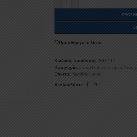
-
+
ΠΡΟΣΘΉ
Α
Προσθήκη στη λίστα
Κωδικός προϊόντος:
PDH-112
Κατηγορία:
Σπρέυ (enhancers-μεταλλικά 
Ετικέτα:
PlastiDip Hellas
Ακολουθήστε: