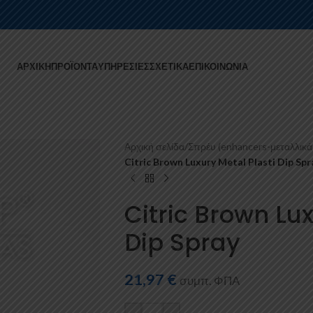
ΑΡΧΙΚΉ
ΠΡΟΪΌΝΤΑ
ΥΠΗΡΕΣΊΕΣ
ΣΧΕΤΙΚΆ
ΕΠΙΚΟΙΝΩΝΊΑ
Αρχική σελίδα
/
Σπρέυ (enhancers-μεταλλικά
Citric Brown Luxury Metal Plasti Dip Spr
Citric Brown Lux
Dip Spray
21,97
€
συμπ. ΦΠΑ