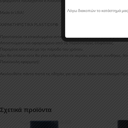
Εφαρμόστε τουλάχιστον 6 πλούσια “χέρια” για να είναι ανθεκτικό και να 
Λόγω διακοπών το κατάστημά μας θα
Made in USA!
ΧΑΡΑΚΤΗΡΙΣΤΙΚΑ PLASTIDIP®
Προστατεύει τα επικαλυμμένα αντικείμενα από υγρασία, οξέα, τριβή, διά
Αποσπώμενο και αφαιρούμενο από τις περισσότερες επιφάνειες.
Παραμένει ελαστικό με την πάροδο του χρόνου.
Δεν θα σπάσει ούτε θα γίνει εύθραυστο σε ακραίες καιρικές συνθήκες. 
Πανεύκολη εφαρμογή!
Ακολουθείτε πάντα πιστά τις οδηγίες για να έχετε τέλειο αποτέλεσμα!Πρ
Σχετικά προϊόντα