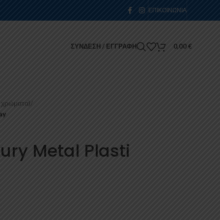
ΕΠΙΚΟΙΝΩΝΊΑ
ΣΎΝΔΕΣΗ / ΕΓΓΡΑΦΉ
0,00
€
 χρώματα)
/
ay
ury Metal Plasti