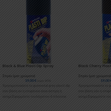
Black & Blue Plasti Dip Spray
Black Cherry Plast
Σπρέυ (ματ χρώματα)
Σπρέυ (ματ χρώματα)
19,00
€
19,00
συμπ. ΦΠΑ
Χρησιμοποιείστε το gunmetal grey plasti dip
Χρησιμοποιείστε το g
σαν βάση αν η επιφάνεια είναι άσπρη ή
σαν βάση εάν η επιφά
ασημί.Εφαρμόστε τουλάχιστον 6 πλούσια
ασημί.Εφαρμόστε του
“χέρια” για
“χέρια” για