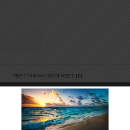
ΠΕΡΙΓΡΑΦΉ
ΑΞΙΟΛΟΓΉΣΕΙΣ (0)
 υπέροχο; Μην ψάχνετε άλλο από το Plasti Dip Luxury Metal! Αυτή η συ
ου δημιουργούν μια μοναδική λάμψη. Γιατί λοιπόν να μην προσθέσετε μι
 αποτέλεσμα!