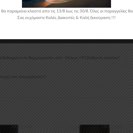
μπορεί ν’αφαιρεθεί εύκολα ανά πάσα στιγμή.
 παραμείνει κλειστό απο τις 13/8 έως τις 30/8. Όλες οι παραγγελίες θα 
Σας ευχόμαστε Καλές Διακοπές & Kαλή ξεκούραση !!!
βρωση και ολίσθηση και παρέχει άνετο, ελεγχόμενο κράτημα.
Αποδεδειγμένο σε θερμοκρασίες από -36 έως +93 βαθμούς κελσίου!
οσοχή στις απομιμήσεις!!!