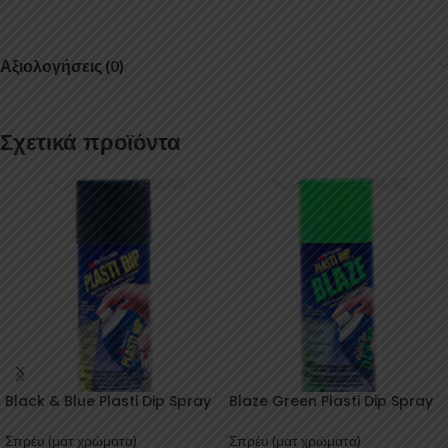
Αξιολογήσεις (0)
Σχετικά προϊόντα
Black & Blue Plasti Dip Spray
Blaze Green Plasti Dip Spray
Σπρέυ (ματ χρώματα)
Σπρέυ (ματ χρώματα)