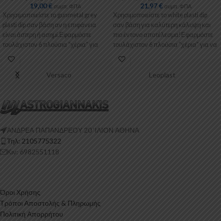
19,00
€
21,97
€
συμπ. ΦΠΑ
συμπ. ΦΠΑ
Χρησιμοποιείστε το gunmetal grey
Χρησιμοποιείστε το white plasti dip
plasti dip σαν βάση αν η επιφάνεια
σαν βάση για καλύτερη κάλυψη και
είναι άσπρη ή ασημί.Εφαρμόστε
πιο έντονο αποτέλεσμα!Εφαρμόστε
τουλάχιστον 6 πλούσια “χέρια” για
τουλάχιστον 6 πλούσια “χέρια” για να
Versaco
Leoplast
ΑΝΔΡΕΑ ΠΑΠΑΝΔΡΕΟΥ 20 ‘ΙΛΙΟΝ ΑΘΗΝΑ
Τηλ: 2105775322
Κιν: 6982551118
Όροι Χρήσης
Τρόποι Αποστολής & Πληρωμής
Πολιτική Απορρήτου