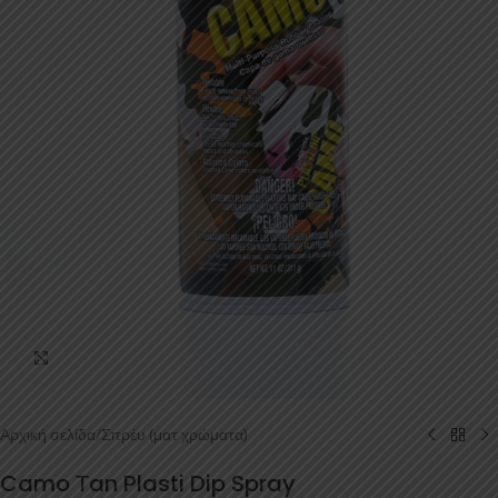
Κάντε κλικ για μεγέθυνση
Αρχική σελίδα
/
Σπρέυ (ματ χρώματα)
Camo Τan Plasti Dip Spray