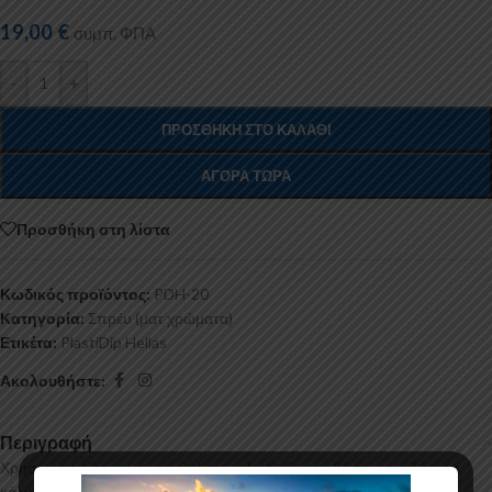
19,00
€
συμπ. ΦΠΑ
-
+
ΠΡΟΣΘΉΚΗ ΣΤΟ ΚΑΛΆΘΙ
ΑΓΟΡΆ ΤΏΡΑ
Προσθήκη στη λίστα
Κωδικός προϊόντος:
PDH-20
Κατηγορία:
Σπρέυ (ματ χρώματα)
Ετικέτα:
PlastiDip Hellas
Ακολουθήστε:
Περιγραφή
Χρησιμοποιείστε το gunmetal grey plasti dip σαν βάση για καλύτερη
κάλυψη και ιδιαίτερα αν η επιφάνεια είναι άσπρη ή ασημί.Εφαρμόστε