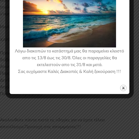
τουλάχιστον 6 πλούσια “χέρια” για να είναι ανθεκτικό και να μπορεί
ν’αφαιρεθεί εύκολα ανά πάσα στιγμή.
Made in USA!
ΧΑΡΑΚΤΗΡΙΣΤΙΚΑ PLASTIDIP®
Λόγω διακοπών το κατάστημά μας θα παραμείνει κλειστό
Προστατεύει τα επικαλυμμένα αντικείμενα από υγρασία, οξέα, τριβή,
απο τις 13/8 έως τις 30/8. Όλες οι παραγγελίες θα
διάβρωση και ολίσθηση και παρέχει άνετο, ελεγχόμενο κράτημα.
εκτελεστούν απο τις 31/8 και μετά.
Αποσπώμενο και αφαιρούμενο από τις περισσότερες επιφάνειες.
Σας ευχόμαστε Καλές Διακοπές & Kαλή ξεκούραση !!!
Παραμένει ελαστικό με την πάροδο του χρόνου.
Δεν θα σπάσει ούτε θα γίνει εύθραυστο σε ακραίες καιρικές συνθήκες.
Αποδεδειγμένο σε θερμοκρασίες από -36 έως +93 βαθμούς κελσίου!
Πανεύκολη εφαρμογή!
Ακολουθείτε πάντα πιστά τις οδηγίες για να έχετε τέλειο
αποτέλεσμα.Προσοχή στις απομιμήσεις!!!