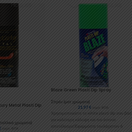
Blaze Green Plasti Dip Spray
Σπρέυ (ματ χρώματα)
ury Metal Plasti Dip
21,97
€
συμπ. ΦΠΑ
Χρησιμοποιείστε το white plasti dip σαν βά
για καλύτερη κάλυψη και πιο έντονο
ταλλικά χρώματα)
αποτέλεσμα!Εφαρμόστε τουλάχιστον 6
€
συμπ. ΦΠΑ