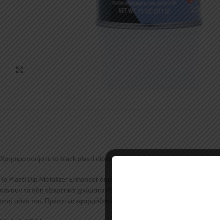
Κάντε κλικ για μεγέθυνση
Χρησιμοποιήστε το black plasti dip σαν βάση(6 καλά "χέρια") για το ιδα
Το Plasti Dip Metalizer Enhancer δημιουργεί ένα αστραφτερό, μεταλλικό φ
κάνουν τα ήδη εξαιρετικά χρώματα Plasti Dip ακόμα καλύτερα. Είναι εύχρ
από μόνο του. Πρέπει να εφαρμόζεται πάνω από Plasti Dip.