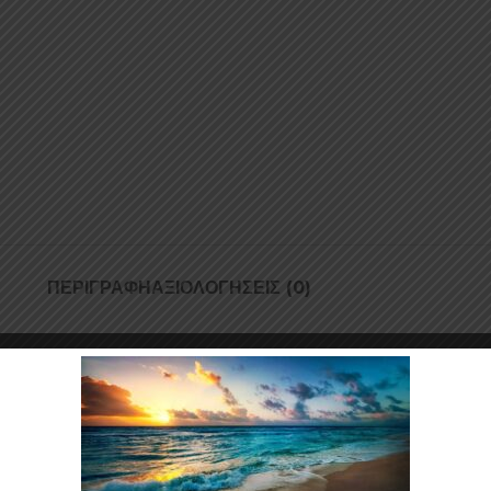
ΠΕΡΙΓΡΑΦΉ
ΑΞΙΟΛΟΓΉΣΕΙΣ (0)
νικό αποτέλεσμα.Δεν μπορεί να ψεκαστεί μόνο του στην επιφάνεια!
ινίρισμα ενώ αφήνει το χρώμα του Plasti Dip από κάτω να φανεί. Τα Plasti
ηστα και θα δώσουν σε κάθε βαμμένο με Plasti Dip αντικείμενο,μοναδική 