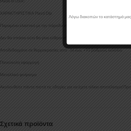
Made in USA!
ΧΑΡΑΚΤΗΡΙΣΤΙΚΑ Plasti Dip
Λόγω διακοπών το κατάστημά μας θα
Παραμένει ελαστικό με την πάροδο του χρόνου
Δεν θα σπάσει ούτε θα γίνει εύθραυστο σε ακραίες καιρικές συνθήκες
Αποδεδειγμένο σε θερμοκρασίες από -36 έως +93 βαθμούς κελσίου
Πανεύκολη εφαρμογή
Μεταλλικό φινίρισμα
Ακολουθείτε πάντα πιστά τις οδηγίες για να έχετε τέλειο αποτέλεσμα!Πρ
Σχετικά προϊόντα