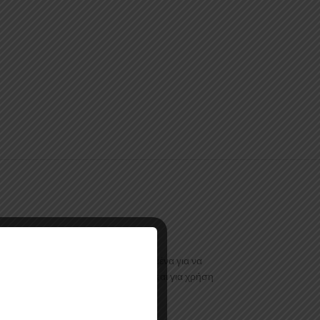
 Dip Enhancers είναι ειδικά σχεδιασμένα για να
εμφάνιση. Το Metalizer δεν προορίζεται για χρήση