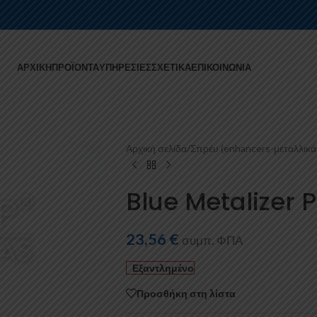
ΑΡΧΙΚΉ
ΠΡΟΪΌΝΤΑ
ΥΠΗΡΕΣΊΕΣ
ΣΧΕΤΙΚΆ
ΕΠΙΚΟΙΝΩΝΊΑ
Αρχική σελίδα
/
Σπρέυ (enhancers-μεταλλικά
Blue Metalizer P
23,56
€
συμπ. ΦΠΑ
Εξαντλημένο
Προσθήκη στη λίστα