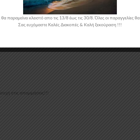
 παραμείνει κλειστό απο τις 13/8 έως τις 30/8. Όλες οι παραγγελίες θα 
Σας ευχόμαστε Καλές Διακοπές & Kαλή ξεκούραση !!!
οσοχή στις απομιμήσεις!!!