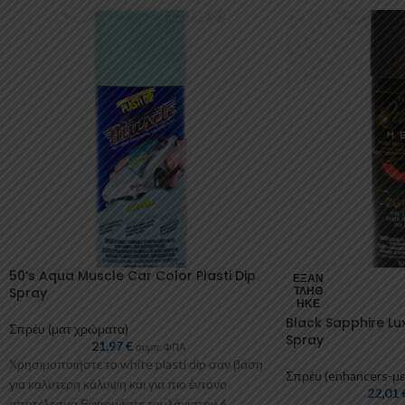
50’s Aqua Muscle Car Color Plasti Dip
ΕΞΑΝ
Spray
ΤΛΉΘ
ΗΚΕ
Black Sapphire Lux
Σπρέυ (ματ χρώματα)
Spray
21,97
€
συμπ. ΦΠΑ
Χρησιμοποιήστε το white plasti dip σαν βάση
Σπρέυ (enhancers-με
για καλύτερη κάλυψη και για πιο έντονο
22,01
αποτέλεσμα.Εφαρμόστε τουλάχιστον 6