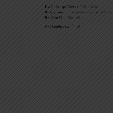
Κωδικός προϊόντος:
PDH-1016
Κατηγορία:
Σπρέυ (enhancers-μεταλλικά 
Ετικέτα:
PlastiDip Hellas
Ακολουθήστε: