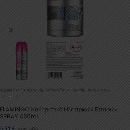
Κάντε κλικ για μεγέθυνση
Αρχική σελίδα
/
Αξεσουάρ Αυτοκινήτου
/
Φροντίδα Αυτοκινήτου
FLAMINGO Καθαριστικό Ηλεκτρικών Επαφών
SPRAY 450ml
5,51
€
συμπ. ΦΠΑ