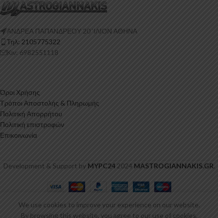
ΑΝΔΡΕΑ ΠΑΠΑΝΔΡΕΟΥ 20 ‘ΙΛΙΟΝ ΑΘΗΝΑ
Τηλ: 2105775322
Κιν: 6982551118
Όροι Χρήσης
Τρόποι Αποστολής & Πληρωμής
Πολιτική Απορρήτου
Πολιτική επιστροφών
Επικοινωνία
Development & Support by
MYPC24
2024
MASTROGIANNAKIS.GR
.
FLAMINGO
We use cookies to improve your experience on our website.
Καθαριστικό
5,51
€
ΠΡΟΣΘΉΚΗ ΣΤΟ ΚΑΛ
By browsing this website, you agree to our use of cookies.