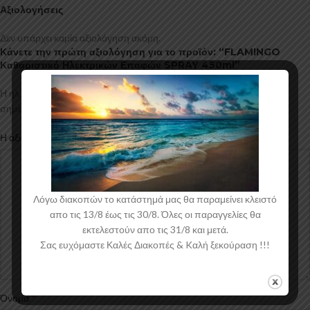
Αξιολογήσεις
Δεν υπάρχει καμία αξιολόγηση ακόμη.
Κάνετε την πρώτη αξιολόγηση για το προϊόν: “FLAMINGO
Καθαριστικό Ηλεκτρικών Επαφών SPRAY 450ml”
Η ηλ. διεύθυνση σας δεν δημοσιεύεται.
Τα υποχρεωτικά πεδία
*
σημειώνονται με
*
Η αξιολόγησή σας
Λόγω διακοπών το κατάστημά μας θα παραμείνει κλειστό
απο τις 13/8 έως τις 30/8. Όλες οι παραγγελίες θα
εκτελεστούν απο τις 31/8 και μετά.
Σας ευχόμαστε Καλές Διακοπές & Kαλή ξεκούραση !!!
*
Όνομα