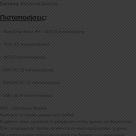
Σύσταση:
Αλκοόλ και διαλύτες.
Πιστοποιήσεις
:
– Pencil Hardness 9H – SGS (1 πιστοποίηση)
– TUV (12 πιστοποιήσεις)
– ISO (3 πιστοποιήσεις)
– DIN ISO (2 πιστοποιήσεις)
– DIN EN ISO (2 πιστοποιήσεις)
– LNE Lab (4 πιστοποιήσεις)
SDS – Glassboss Xtreme
Κρατήστε το προϊόν μακριά από παιδιά.
Εύφλεκτο υλικό, κρατήστε το μακριά από εστίες φωτιάς και θερμότητας.
Όλες οι εφαρμογές πρέπει να γίνονται σε καλά αεριζόμενους χώρους.
Να χρησιμοποιείτε πάντα γάντια κατά την διάρκεια των εφαρμογών.