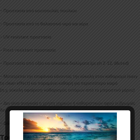
– Προστασία από κουτσουλιές πουλιών
– Προστασία από το θαλασσινό νερό και αέρα
– UV-resistant προστασία
– Frost-resistant προστασία
– Προστασία από οξέα και αλκαλικά διαλύματα (με ph 2-12, diluted)
– Μετατρέπει την επιφάνεια κάνοντας την εύκολη στον καθαρισμό (easy
to clean effect) και παραμένει καθαρή για περισσότερο καιρό
(π.χ. εύκολη αφαίρεση-καθαρισμός εντόμων από το μπροστινό μέρος)
– Δεν είναι αναγκαία η χρήση χημικών ή καθαριστικών αφού οι βρωμιές
δεν εισχωρούν στην επιφάνεια
–
Διάρκεια:
1 έτος
Τρόπος εφαρμογής
: