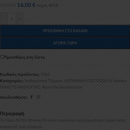
16,00
€
20,99
€
συμπ. ΦΠΑ
-
+
ΠΡΟΣΘΉΚΗ ΣΤΟ ΚΑΛΆΘΙ
ΑΓΟΡΆ ΤΏΡΑ
Προσθήκη στη λίστα
Κωδικός προϊόντος:
7261
Κατηγορίες:
Καθαριστικά Τζαμιών
,
ΚΕΡΑΜΙΚΗ ΕΠΙΣΤΡΩΣΗ & Sealers
ΝΑΝΟΤΕΧΝΟΛΟΓΙΑΣ
,
Φροντίδα Αυτοκινήτου
Ακολουθήστε:
Περιγραφή
Το Glass BOSS Xtreme 9H είναι η καλύτερη και ισχυρότερη προστασία
παρμπρίζ που υπάρχει.-