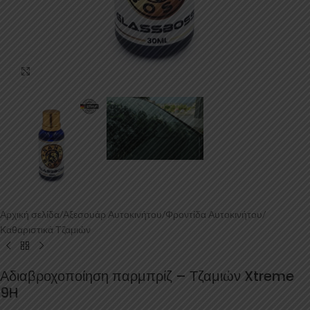
Κάντε κλικ για μεγέθυνση
Αρχική σελίδα
/
Αξεσουάρ Αυτοκινήτου
/
Φροντίδα Αυτοκινήτου
/
Καθαριστικά Τζαμιών
Αδιαβροχοποίηση παρμπρίζ – Τζαμιών Xtreme
9H