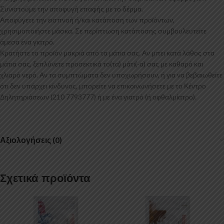
Συνιστούμε την αποφυγή επαφής με το δέρμα.
Αποφύγετε την εισπνοή ή/και κατάποση των προϊόντων,
χρησιμοποιήστε μάσκα. Σε περίπτωση κατάποσης συμβουλευτείτε
άμεσα ένα γιατρό.
Κρατήστε το προϊόν μακριά από τα μάτια σας. Αν μπει κατά λάθος στα
μάτια σας, ξεπλύνετε προσεκτικά το(τα) μάτι(-α) σας με καθαρό και
χλιαρό νερό. Αν τα συμπτώματα δεν υποχωρήσουν, ή για να βεβαιωθείτε
ότι δεν υπάρχει κίνδυνος, μπορείτε να επικοινωνήσετε με το Κέντρο
Δηλητηριάσεων (210 7793777) ή με ένα γιατρό (ή οφθαλμίατρο).
Αξιολογήσεις (0)
Σχετικά προϊόντα