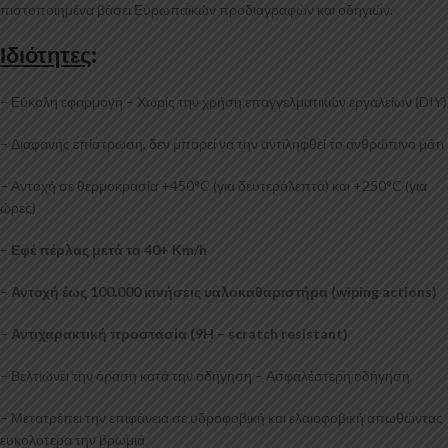
πιστοποιημένα βάσει Ευρωπαϊκών προδιαγραφών και οδηγιών.
Ιδιότητες
:
– Εύκολη εφαρμογή – Χωρίς την χρήση επαγγελματικών εργαλείων (DIY)
– Διαφανής επίστρωση, δεν μπορεί να την αντιληφθεί το ανθρώπινο μάτι
– Αντοχή σε θερμοκρασία +450°C (για δευτερόλεπτα) και +250°C (για
ώρες)
–
Εφέ πέρλας μετά τα 40+ Km/h
–
Αντοχή έως 100.000 κινήσεις υαλοκαθαριστήρα (wiping actions)
–
Αντιχαρακτική προστασία (9H – scratch resistant)
– Βελτιώνει την όραση κατά την οδήγηση – Ασφαλέστερη οδήγηση
– Μετατρέπει την επιφάνεια σε υδροφοβική και ελαιοφοβική απωθώντας
ευκολότερα την βρωμιά