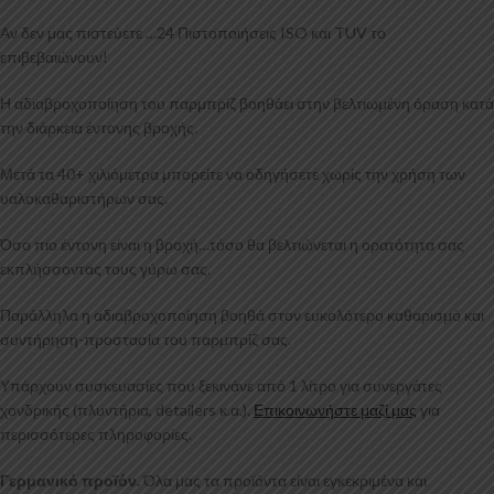
Αν δεν μας πιστεύετε …24 Πιστοποιήσεις ISO και TUV το
επιβεβαιώνουν!
Η αδιαβροχοποίηση του παρμπρίζ βοηθάει στην βελτιωμένη όραση κατά
την διάρκεια έντονης βροχής.
Μετά τα 40+ χιλιόμετρα μπορείτε να οδηγήσετε χωρίς την χρήση των
υαλοκαθαριστήρων σας.
Όσο πιο έντονη είναι η βροχή…τόσο θα βελτιώνεται η ορατότητα σας
εκπλήσσοντας τους γύρω σας.
Παράλληλα η αδιαβροχοποίηση βοηθά στον ευκολότερο καθαρισμό και
συντήρηση-προστασία του παρμπρίζ σας.
Υπάρχουν συσκευασίες που ξεκινάνε από 1 λίτρο για συνεργάτες
χονδρικής (πλυντήρια, detailers κ.α.).
Επικοινωνήστε μαζί μας
για
περισσότερες πληροφορίες.
Γερμανικό προϊόν.
Όλα μας τα προϊόντα είναι εγκεκριμένα και