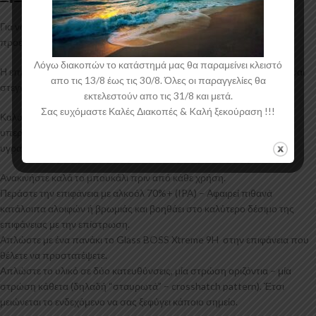
Για να πετύχετε την μέγιστη απόδοση το σημαντικότερο βήμα είναι η
προετοιμασία της επιφάνειας που θέλετε να την εφαρμόσετε.
Λόγω διακοπών το κατάστημά μας θα παραμείνει κλειστό
Η επιφάνεια πρέπει να έχει απολυμανθεί
πάρα πολύ καλά
και να είναι
απο τις 13/8 έως τις 30/8. Όλες οι παραγγελίες θα
στεγνή.
εκτελεστούν απο τις 31/8 και μετά.
Σας ευχόμαστε Καλές Διακοπές & Kαλή ξεκούραση !!!
Καλό είναι οι εφαρμογές να μην γίνονται κάτω από από τον ήλιο ή σε
υπερβολικές θερμοκρασίες (παγετός – καύσωνας ή υπερβολική
υγρασία).
Ανακινήστε καλά το μπουκάλι πριν από κάθε χρήση.
Περάστε την επιφάνεια με αλκοόλ 70%+ (IPA) – Αφαιρεί πιθανά
κατάλοιπα αλοιφών ή βρωμιάς και βοηθάει στο καλύτερο δέσιμο της
επιφάνειας με την επίστρωση.
Απλώστε με ένα πανάκι το Glass BOSS Xtreme 9H στην επιφάνεια που
θέλετε να προστατέψετε.
Απλώστε το υλικό σε δύο κατευθύνσεις, μία στρώση οριζόντια – μία
στρώση κάθετα (δηλαδή “σταυρωτά” – crosshatch pattern). Έτσι
μειώνεται το ενδεχόμενο να σας ξεφύγει κάποιο σημείο.