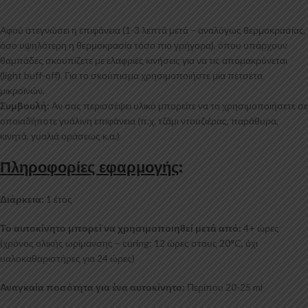
Αφού στεγνώσει η επιφάνεια (1-3 λεπτά μετά – αναλόγως θερμοκρασίας,
όσο υψηλότερη η θερμοκρασία τόσο πιο γρήγορα), όπου υπάρχουν
θαμπάδες σκουπίζετε με ελαφριές κινήσεις για να τις απομακρύνεται
(light buff-off). Για το σκούπισμα χρησιμοποιήστε μία πετσέτα
μικροϊνών.
Συμβουλή:
Αν σας περισσέψει υλικό μπορείτε να το χρησιμοποιήσετε σε
οποιαδήποτε γυάλινη επιφάνεια (π.χ. τζάμι ντουζιέρας, παράθυρα,
κινητά, γυαλιά οράσεως κ.α.)
Πληροφορίες εφαρμογής
:
Διάρκεια:
1 έτος
Το αυτοκίνητο μπορεί να χρησιμοποιηθεί μετά από:
4+ ώρες
(χρόνος ολικής ωρίμανσης – curing: 12 ώρες στους 20°C, όχι
υαλοκαθαριστήρες για 24 ώρες)
Αναγκαία ποσότητα για ένα αυτοκίνητο:
Περίπου 20-25 ml