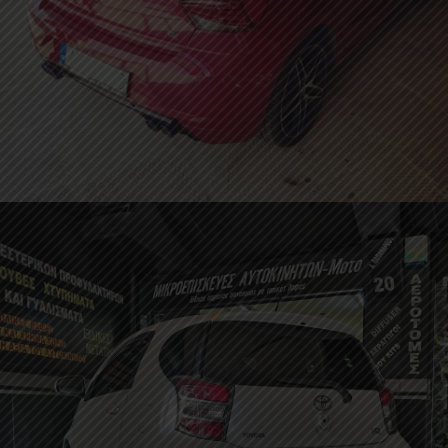
Τοποθέτηση Αεροτομής Seat Ibiza 6F