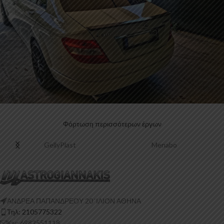
Αεροτομή σε Mercedes C180
Φόρτωση περισσότερων έργων
Luisi
Oklead
ΑΝΔΡΕΑ ΠΑΠΑΝΔΡΕΟΥ 20 ‘ΙΛΙΟΝ ΑΘΗΝΑ
Τηλ: 2105775322
Κιν: 6982551118