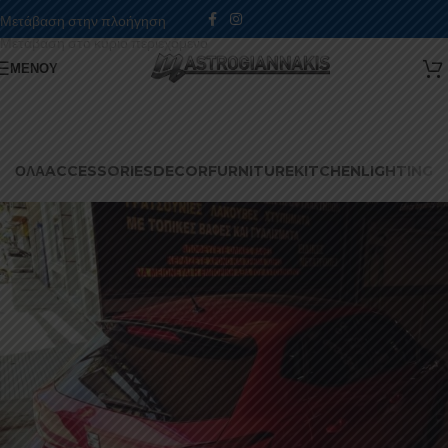
Μετάβαση στην πλοήγηση
Μετάβαση στο κύριο περιεχόμενο
ΜΕΝΟΎ
ΌΛΑ
ACCESSORIES
DECOR
FURNITURE
KITCHEN
LIGHTING