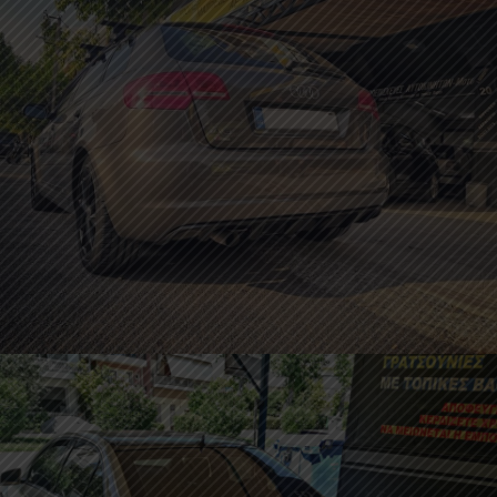
Τοποθέτηση Αεροτομής φιλέτο σε BMW E92
Diffuser Πίσω Προφυλακτήρα Audi A3 ’08-’12