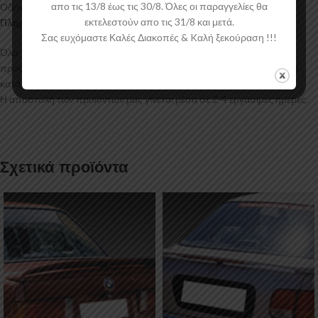
απο τις 13/8 έως τις 30/8. Όλες οι παραγγελίες θα
Οδηγίες Τοποθέτησης
εκτελεστούν απο τις 31/8 και μετά.
Πληροφορίες Αποστολής:
Σας ευχόμαστε Καλές Διακοπές & Kαλή ξεκούραση !!!
Όλα τα προϊόντα μας συσκευάζονται και αποστέλλονται με
προστατευτικό νάιλον μέσα στο κουτί τους για μεγαλύτερη ασφάλεια
κατά την αποστολή.
Η αποστολή των προϊόντων μας γίνεται μέσα σε 2-4 εργάσιμες ημέρες.
Σχετικά προϊόντα