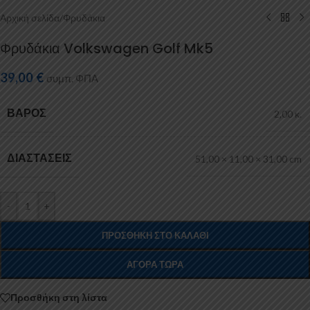
Αρχική σελίδα
/
Φρυδάκια
Φρυδάκια Volkswagen Golf Mk5
39,00
€
συμπ. ΦΠΑ
ΒΆΡΟΣ
2,00 κ.
ΔΙΑΣΤΆΣΕΙΣ
51,00 × 11,00 × 31,00 cm
-
+
ΠΡΟΣΘΉΚΗ ΣΤΟ ΚΑΛΆΘΙ
ΑΓΟΡΆ ΤΏΡΑ
Προσθήκη στη λίστα