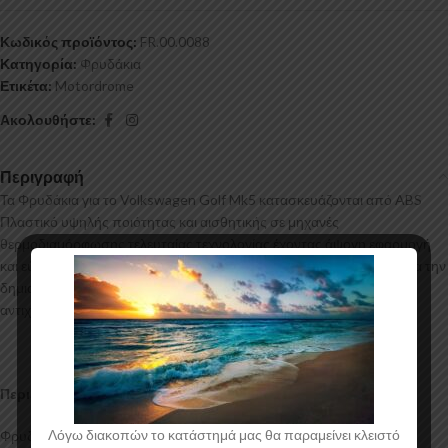
Κωδικός προϊόντος:
FR.00.0088
Κατηγορία:
Φρυδάκια
Ετικέτα:
Motordrome
Ακολουθήστε:
Περιγραφή
Τα Φρυδάκια για το Volkswagen Golf Mk5 κατασκευάζονται από ABS
Πλαστικό υψηλής ποιότητας και αισθητικής σε μηχανές
θερμοδιαμόρφωσης τελευταίας τεχνολογίας έχοντας άψογη εφαρμογή
και εύκολη τοποθέτηση. Το υλικό πλαστικού που χρησιμοποιείται για την
δημιουργία προϊόντων έρχεται σε Μαύρο Γυαλιστερό χρώμα και με
αντιχαρακτική επιφάνεια.
Περιεχόμενα Συσκευασίας:
Λόγω διακοπών το κατάστημά μας θα παραμείνει κλειστό
Φρυδάκια Volkswagen Golf Mk5