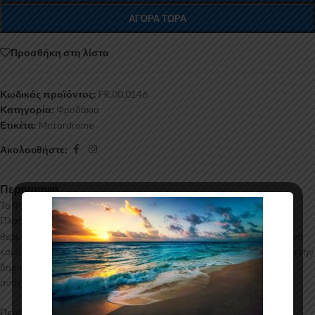
ΑΓΟΡΆ ΤΏΡΑ
Προσθήκη στη λίστα
Κωδικός προϊόντος:
FR.00.0146
Κατηγορία:
Φρυδάκια
Ετικέτα:
Motordrome
Ακολουθήστε:
Περιγραφή
Τα Φρυδάκια για το Skoda Octavia Mk3 κατασκευάζονται από ABS
Πλαστικό υψηλής ποιότητας και αισθητικής σε μηχανές
θερμοδιαμόρφωσης τελευταίας τεχνολογίας έχοντας άψογη εφαρμογή
και εύκολη τοποθέτηση. Το υλικό πλαστικού που χρησιμοποιείται για την
δημιουργία προϊόντων έρχεται σε Μαύρο Γυαλιστερό χρώμα και με
αντιχαρακτική επιφάνεια.
Περιεχόμενα Συσκευασίας: