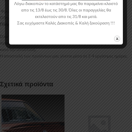
Λόγω διακοπών το κατάστημά μας θα παραμείνει κλειστό
απο τις 13/8 έως τις 30/8. Όλες οι παραγγελίες θα
Φρυδάκια Skoda Octavia Mk3
εκτελεστούν απο τις 31/8 και μετά.
Οδηγίες Τοποθέτησης
Σας ευχόμαστε Καλές Διακοπές & Kαλή ξεκούραση !!!
Πληροφορίες Αποστολής:
Όλα τα προϊόντα μας συσκευάζονται και αποστέλλονται με
προστατευτικό νάιλον μέσα στο κουτί τους για μεγαλύτερη ασφάλεια
κατά την αποστολή.
Η αποστολή των προϊόντων μας γίνεται μέσα σε 2-4 εργάσιμες ημέρες.
Σχετικά προϊόντα