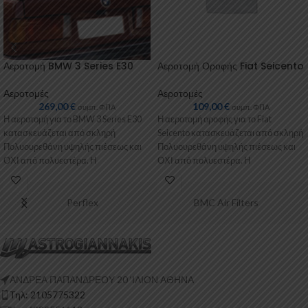
Αεροτομή BMW 3 Series E30
Αεροτομή Οροφής Fiat Seicento
Αεροτομές
Αεροτομές
269,00
€
109,00
€
συμπ. ΦΠΑ
συμπ. ΦΠΑ
Η αεροτομή για το BMW 3 Series E30
Η αεροτομή οροφής για το Fiat
κατασκευάζεται από σκληρή
Seicento κατασκευάζεται από σκληρή
Πολυουρεθάνη υψηλής πιέσεως και
Πολυουρεθάνη υψηλής πιέσεως και
ΟΧΙ από πολυεστέρα. Η
ΟΧΙ από πολυεστέρα. Η
Πολυουρεθάνη
Πολυουρεθάνη είναι
Perflex
BMC Air Filters
ΑΝΔΡΕΑ ΠΑΠΑΝΔΡΕΟΥ 20 ‘ΙΛΙΟΝ ΑΘΗΝΑ
Τηλ: 2105775322