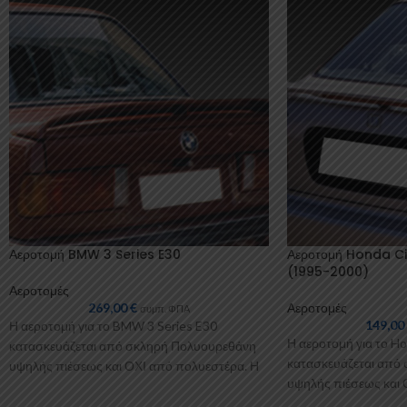
Αεροτομή BMW 3 Series E30
Αεροτομή Honda C
(1995-2000)
Αεροτομές
269,00
€
Αεροτομές
συμπ. ΦΠΑ
149,0
Η αεροτομή για το BMW 3 Series E30
Η αεροτομή για το Ho
κατασκευάζεται από σκληρή Πολυουρεθάνη
κατασκευάζεται από
υψηλής πιέσεως και ΟΧΙ από πολυεστέρα. Η
υψηλής πιέσεως και 
Πολυουρεθάνη
Πολυουρεθάνη είναι