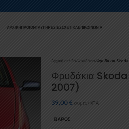
ΑΡΧΙΚΉ
ΠΡΟΪΌΝΤΑ
ΥΠΗΡΕΣΊΕΣ
ΣΧΕΤΙΚΆ
ΕΠΙΚΟΙΝΩΝΊΑ
Αρχική σελίδα
/
Φρυδάκια
/
Φρυδάκια Skoda 
Φρυδάκια Skoda
2007)
39,00
€
συμπ. ΦΠΑ
ΒΆΡΟΣ