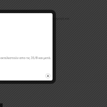
ταίας τεχνολογίας έχοντας άψογη εφαρμογή και
τική επιφάνεια.
εκτελεστούν απο τις 31/8 και μετά.
ή.