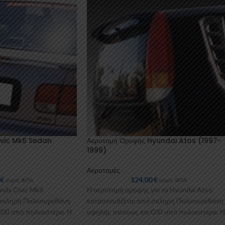
ivic Mk6 Sedan
Αεροτομή Οροφής Hyundai Atos (1997-
1999)
Αεροτομές
0
€
124,00
€
συμπ. ΦΠΑ
συμπ. ΦΠΑ
nda Civic Mk6
Η αεροτομή οροφής για το Hyundai Atos
 σκληρή Πολυουρεθάνη
κατασκευάζεται από σκληρή Πολυουρεθάνη
ΟΧΙ από πολυεστέρα. Η
υψηλής πιέσεως και ΟΧΙ από πολυεστέρα. Η
Πολυουρεθάνη είναι