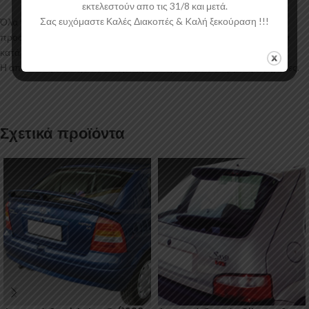
εκτελεστούν απο τις 31/8 και μετά.
Σας ευχόμαστε Καλές Διακοπές & Kαλή ξεκούραση !!!
Όλα τα προϊόντα μας συσκευάζονται και αποστέλλονται με
προστατευτικό νάιλον μέσα στο κουτί τους για μεγαλύτερη ασφάλεια
κατά την αποστολή.
Η αποστολή των προϊόντων μας γίνεται μέσα σε 2-4 εργάσιμες ημέρες.
Σχετικά προϊόντα