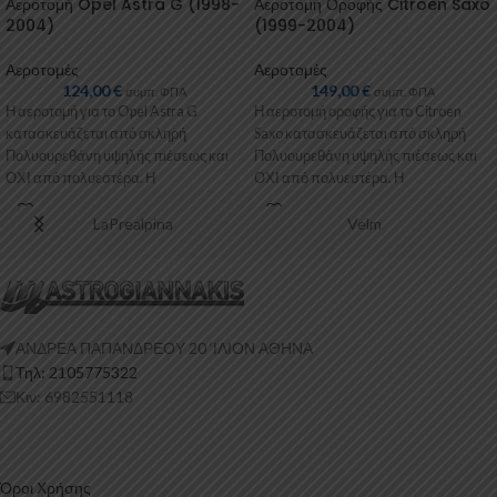
Αεροτομή Opel Astra G (1998-
Αεροτομή Οροφής Citroen Saxo
2004)
(1999-2004)
Αεροτομές
Αεροτομές
124,00
€
149,00
€
συμπ. ΦΠΑ
συμπ. ΦΠΑ
Η αεροτομή για το Opel Astra G
Η αεροτομή οροφής για το Citroen
κατασκευάζεται από σκληρή
Saxo κατασκευάζεται από σκληρή
Πολυουρεθάνη υψηλής πιέσεως και
Πολυουρεθάνη υψηλής πιέσεως και
ΟΧΙ από πολυεστέρα. Η
ΟΧΙ από πολυεστέρα. Η
Πολυουρεθάνη είναι
Πολυουρεθάνη είναι
LaPrealpina
Velm
ΑΝΔΡΕΑ ΠΑΠΑΝΔΡΕΟΥ 20 ‘ΙΛΙΟΝ ΑΘΗΝΑ
Τηλ: 2105775322
Κιν: 6982551118
Όροι Χρήσης