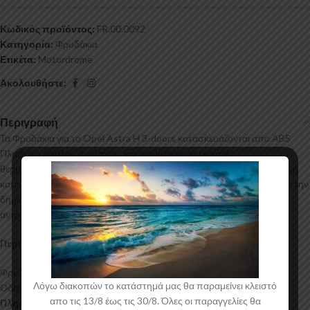
Κωδικός προϊόντος:
FR.00.0092
Κατηγορία:
Φρυδάκια
Ετικέτα:
Motordrome
Ακολουθήστε:
Περιγραφή
Τα Φρυδάκια για το Opel Astra H 3-doors κατασκευάζονται από ABS
Πλαστικό υψηλής ποιότητας και αισθητικής σε μηχανές
θερμοδιαμόρφωσης τελευταίας τεχνολογίας έχοντας άψογη εφαρμογή
και εύκολη τοποθέτηση. Το υλικό πλαστικού που χρησιμοποιείται για την
δημιουργία προϊόντων έρχεται σε Μαύρο Γυαλιστερό χρώμα και με
αντιχαρακτική επιφάνεια.
Περιεχόμενα Συσκευασίας:
Φρυδάκια Opel Astra H 3-doors
Λόγω διακοπών το κατάστημά μας θα παραμείνει κλειστό
Οδηγίες Τοποθέτησης
απο τις 13/8 έως τις 30/8. Όλες οι παραγγελίες θα
Πληροφορίες Αποστολής: