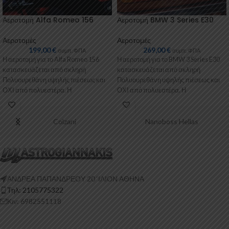
Αεροτομή Alfa Romeo 156
Αεροτομή BMW 3 Series E30
Αεροτομές
Αεροτομές
199,00
€
269,00
€
συμπ. ΦΠΑ
συμπ. ΦΠΑ
Η αεροτομή για το Alfa Romeo 156
Η αεροτομή για το BMW 3 Series E30
κατασκευάζεται από σκληρή
κατασκευάζεται από σκληρή
Πολυουρεθάνη υψηλής πιέσεως και
Πολυουρεθάνη υψηλής πιέσεως και
ΟΧΙ από πολυεστέρα. Η
ΟΧΙ από πολυεστέρα. Η
Πολυουρεθάνη είναι
Πολυουρεθάνη
Colzani
Nanoboss Hellas
ΑΝΔΡΕΑ ΠΑΠΑΝΔΡΕΟΥ 20 ‘ΙΛΙΟΝ ΑΘΗΝΑ
Τηλ: 2105775322
Κιν: 6982551118