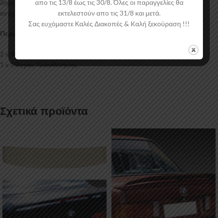
δημιουργία προϊόντων έρχεται σε Μαύρο Γυαλιστερό χρώμα και με
απο τις 13/8 έως τις 30/8. Όλες οι παραγγελίες θα
αντιχαρακτική επιφάνεια.
εκτελεστούν απο τις 31/8 και μετά.
Σας ευχόμαστε Καλές Διακοπές & Kαλή ξεκούραση !!!
Περιεχόμενα Συσκευασίας:
2 x Φρυδάκια Ford Fiesta Mk7 Facelift
1 x Οδηγίες Τοποθέτησης
Σχετικά προϊόντα