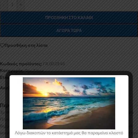
-
+
ΠΡΟΣΘΉΚΗ ΣΤΟ ΚΑΛΆΘΙ
ΑΓΟΡΆ ΤΏΡΑ
Προσθήκη στη λίστα
Κωδικός προϊόντος:
FR.00.0148
Κατηγορία:
Φρυδάκια
Ετικέτα:
Motordrome
Ακολουθήστε:
Περιγραφή
Τα Φρυδάκια για το Ford Fiesta Mk7 Facelift κατασκευάζονται από ABS
Πλαστικό υψηλής ποιότητας και αισθητικής σε μηχανές
θερμοδιαμόρφωσης τελευταίας τεχνολογίας έχοντας άψογη εφαρμογή
και εύκολη τοποθέτηση. Το υλικό πλαστικού που χρησιμοποιείται για την
Λόγω διακοπών το κατάστημά μας θα παραμείνει κλειστό