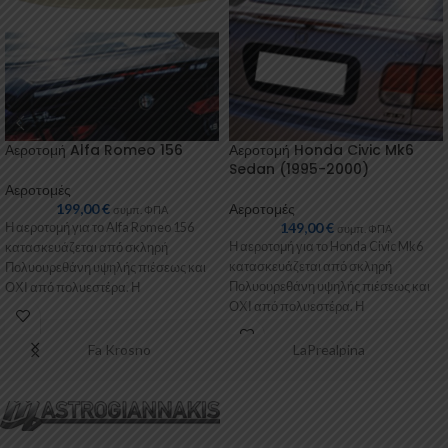
Αεροτομή Alfa Romeo 156
Αεροτομή Honda Civic Mk6
Sedan (1995-2000)
Αεροτομές
199,00
€
Αεροτομές
συμπ. ΦΠΑ
149,00
€
Η αεροτομή για το Alfa Romeo 156
συμπ. ΦΠΑ
Η αεροτομή για το Honda Civic Mk6
κατασκευάζεται από σκληρή
κατασκευάζεται από σκληρή
Πολυουρεθάνη υψηλής πιέσεως και
Πολυουρεθάνη υψηλής πιέσεως και
ΟΧΙ από πολυεστέρα. Η
ΟΧΙ από πολυεστέρα. Η
Πολυουρεθάνη είναι
Πολυουρεθάνη είναι
Fa Krosno
LaPrealpina