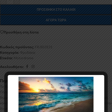
ΠΡΟΣΘΉΚΗ ΣΤΟ ΚΑΛΆΘΙ
ΑΓΟΡΆ ΤΏΡΑ
Προσθήκη στη λίστα
Κωδικός προϊόντος:
FR.00.0131
Κατηγορία:
Φρυδάκια
Ετικέτα:
Motordrome
Ακολουθήστε:
Περιγραφή
Τα Φρυδάκια για το Renault Clio Mk4 κατασκευάζονται από ABS
Πλαστικό υψηλής ποιότητας και αισθητικής σε μηχανές
θερμοδιαμόρφωσης τελευταίας τεχνολογίας έχοντας άψογη εφαρμογή
και εύκολη τοποθέτηση. Το υλικό πλαστικού που χρησιμοποιείται για την
δημιουργία προϊόντων έρχεται σε Μαύρο Γυαλιστερό χρώμα και με