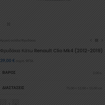
Κάντε κλικ για μεγέθυνση
Αρχική σελίδα
/
Φρυδάκια
Φρυδάκια Κάτω Renault Clio Mk4 (2012-2019)
39,00
€
συμπ. ΦΠΑ
ΒΆΡΟΣ
2,00 κ.
ΔΙΑΣΤΆΣΕΙΣ
75,00 × 12,00 × 15,00 cm
-
+