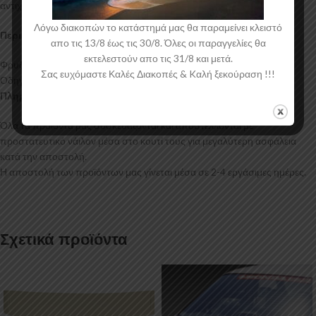
αντιχαρακτική επιφάνεια.
Λόγω διακοπών το κατάστημά μας θα παραμείνει κλειστό
Περιεχόμενα Συσκευασίας:
απο τις 13/8 έως τις 30/8. Όλες οι παραγγελίες θα
εκτελεστούν απο τις 31/8 και μετά.
Φρυδάκια Renault Clio Mk4
Σας ευχόμαστε Καλές Διακοπές & Kαλή ξεκούραση !!!
Οδηγίες Τοποθέτησης
Πληροφορίες Αποστολής:
Όλα τα προϊόντα μας συσκευάζονται και αποστέλλονται με
προστατευτικό νάιλον μέσα στο κουτί τους για μεγαλύτερη ασφάλεια
κατά την αποστολή.
Η αποστολή των προϊόντων μας γίνεται μέσα σε 2-4 εργάσιμες ημέρες.
Σχετικά προϊόντα