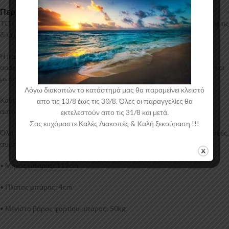
Περιγραφή
TOTUS: Ένα ολοκληρωμένο κιτ από την CAM, το οποίο περιλαμβάνει τις
δύο σιδερένιες μπάρες οροφής και τις βάσεις-πόδια τους (4).
Η ιταλική εταιρία CAM δημιουργεί ολοκληρωμένα πακέτα μπαρών
οροφής, σειρά TOTUS, τα οποία μπορούν να τοποθετηθούν εύκολα και
με ασφάλεια από εσάς.
Λόγω διακοπών το κατάστημά μας θα παραμείνει κλειστό
Κάθε κιτ αναπτύσσεται και σχεδιάζεται ξεχωριστά για κάθε μοντέλο
απο τις 13/8 έως τις 30/8. Όλες οι παραγγελίες θα
αυτοκίνητου.
εκτελεστούν απο τις 31/8 και μετά.
Σας ευχόμαστε Καλές Διακοπές & Kαλή ξεκούραση !!!
Όλα τα προϊόντα της CAM πληρούν όλες τις Ευρωπαϊκές προδιαγραφές,
συμπεριλαμβανομένου και T.U.V.
• Μήκος μπάρας: 112cm
• Πλάτος μπάρας: 4cm
• Μέγιστο βάρος φορτίου μπάρας: 50kg