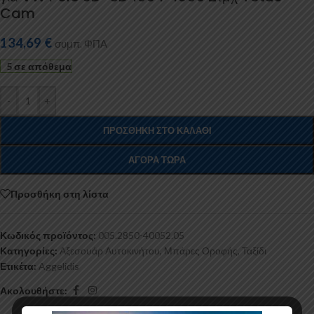
Cam
134,69
€
συμπ. ΦΠΑ
5 σε απόθεμα
-
+
ΠΡΟΣΘΉΚΗ ΣΤΟ ΚΑΛΆΘΙ
ΑΓΟΡΆ ΤΏΡΑ
Προσθήκη στη λίστα
Κωδικός προϊόντος:
005.2850-40052.05
Κατηγορίες:
Αξεσουάρ Αυτοκινήτου
,
Μπάρες Οροφής
,
Ταξίδι
Ετικέτα:
Aggelidis
Ακολουθήστε: