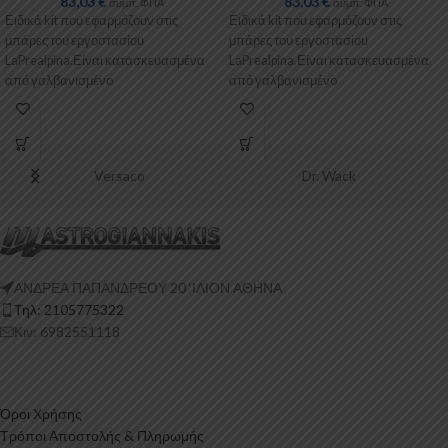
83,03
€
83,03
€
συμπ. ΦΠΑ
συμπ. ΦΠΑ
Ειδικά kit που εφαρμόζουν στις
Ειδικά kit που εφαρμόζουν στις
μπάρες του εργοστασίου
μπάρες του εργοστασίου
LaPrealpina.Είναι κατασκευασμένα
LaPrealpina.Είναι κατασκευασμένα
από γαλβανισμένo
από γαλβανισμένo
μέταλλο.Παρέχονται με
μέταλλο.Παρέχονται με
πλαστικοποίηση ή με επιπλέον
πλαστικοποίηση ή με επιπλέον
λαστιχένιες προσθήκες
λαστιχένιες προσθήκες
Versaco
Dr. Wack
ΑΝΔΡΕΑ ΠΑΠΑΝΔΡΕΟΥ 20 ‘ΙΛΙΟΝ ΑΘΗΝΑ
Τηλ: 2105775322
Κιν: 6982551118
Όροι Χρήσης
Τρόποι Αποστολής & Πληρωμής