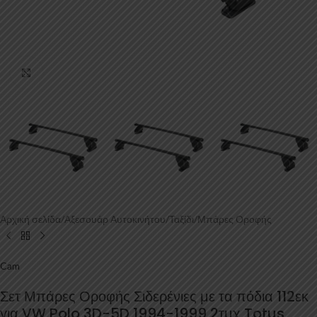
Κάντε κλικ για μεγέθυνση
Αρχική σελίδα
/
Αξεσουάρ Αυτοκινήτου
/
Ταξίδι
/
Μπάρες Οροφής
Cam
Σετ Μπάρες Οροφής Σιδερένιες με τα πόδια 112εκ
για VW Polo 3D-5D 1994-1999 2τμχ Totus