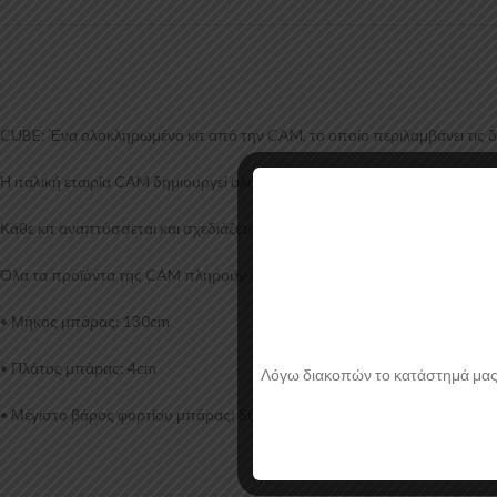
CUBE: Ένα ολοκληρωμένο κιτ από την CAM, το οποίο περιλαμβάνει τις δύο
Η ιταλική εταιρία CAM δημιουργεί ολοκληρωμένα πακέτα μπαρών οροφής
Κάθε κιτ αναπτύσσεται και σχεδιάζεται ξεχωριστά για κάθε μοντέλο αυτοκ
Όλα τα προϊόντα της CAM πληρούν όλες τις Ευρωπαϊκές προδιαγραφές,
• Μήκος μπάρας: 130cm
• Πλάτος μπάρας: 4cm
Λόγω διακοπών το κατάστημά μας θα
• Μέγιστο βάρος φορτίου μπάρας: 50kg