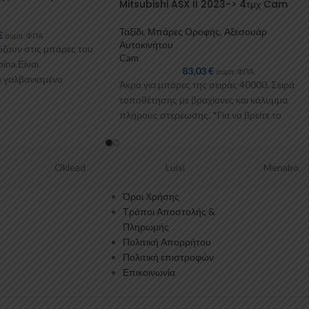
Mitsubishi ASX II 2023-> 4τμχ Cam
Ταξίδι
,
Μπάρες Οροφής
,
Αξεσουάρ
€
συμπ. ΦΠΑ
Αυτοκινήτου
όζουν στις μπάρες του
Cam
ina.Είναι
83,03
€
συμπ. ΦΠΑ
 γαλβανισμένo
Άκρα για μπάρες της σειράς 40000. Σειρά
με πλαστικοποίηση ή με
τοποθέτησης με βραχίονες και κάλυμμα
ς προσθήκες
πλήρους στερέωσης. *Για να βρείτε το
κατάλληλο κιτ
ad
Luisi
Menabo
Auto 
Όροι Χρήσης
Τρόποι Αποστολής &
Πληρωμής
Πολιτική Απορρήτου
Πολιτική επιστροφών
Επικοινωνία