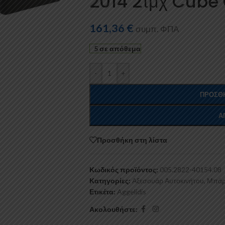
2014 2τμχ Cub
161,36
€
συμπ. ΦΠΑ
5 σε απόθεμα
-
+
ΠΡΟΣΘΉ
Α
Προσθήκη στη λίστα
Κωδικός προϊόντος:
005.2822-40154.08
Κατηγορίες:
Αξεσουάρ Αυτοκινήτου
,
Μπάρ
Ετικέτα:
Aggelidis
Ακολουθήστε: