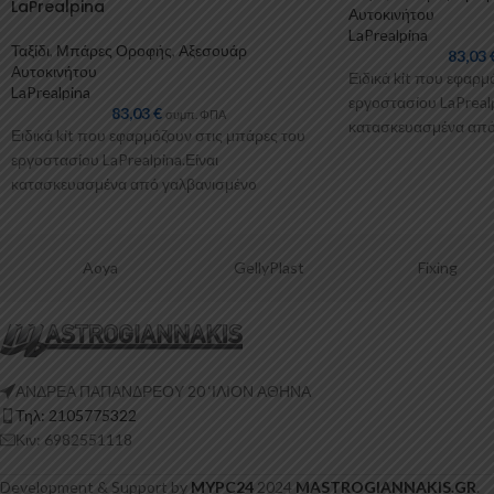
LaPrealpina
Αυτοκινήτου
LaPrealpina
Ταξίδι
,
Μπάρες Οροφής
,
Αξεσουάρ
83,03
Αυτοκινήτου
Ειδικά kit που εφαρμ
LaPrealpina
εργοστασίου LaPrealp
83,03
€
συμπ. ΦΠΑ
κατασκευασμένα από
Ειδικά kit που εφαρμόζουν στις μπάρες του
μέταλλο.Παρέχονται 
εργοστασίου LaPrealpina.Είναι
επιπλέον λαστιχένιε
κατασκευασμένα από γαλβανισμένo
μέταλλο.Παρέχονται με πλαστικοποίηση ή με
επιπλέον λαστιχένιες προσθήκες
GellyPlast
Fixing
Okle
ΑΝΔΡΕΑ ΠΑΠΑΝΔΡΕΟΥ 20 ‘ΙΛΙΟΝ ΑΘΗΝΑ
Τηλ: 2105775322
Κιν: 6982551118
Development & Support by
MYPC24
2024
MASTROGIANNAKIS.GR
.