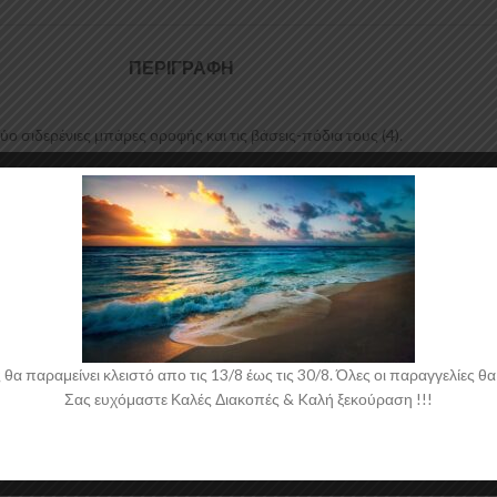
ΠΕΡΙΓΡΑΦΉ
 σιδερένιες μπάρες οροφής και τις βάσεις-πόδια τους (4).
, σειρά CUBE, τα οποία μπορούν να τοποθετηθούν εύκολα και με ασφάλ
ίνητου.
 συμπεριλαμβανομένου και T.U.V.
 παραμείνει κλειστό απο τις 13/8 έως τις 30/8. Όλες οι παραγγελίες θα 
Σας ευχόμαστε Καλές Διακοπές & Kαλή ξεκούραση !!!