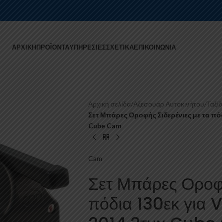
ΑΡΧΙΚΉ
ΠΡΟΪΌΝΤΑ
ΥΠΗΡΕΣΊΕΣ
ΣΧΕΤΙΚΆ
ΕΠΙΚΟΙΝΩΝΊΑ
Αρχική σελίδα
/
Αξεσουάρ Αυτοκινήτου
/
Ταξίδ
Σετ Μπάρες Οροφής Σιδερένιες με τα πό
Cube Cam
Cam
Σετ Μπάρες Οροφή
πόδια 130εκ για