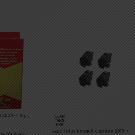
l 2024-> 4τμχ
ΕΞΑΝ
ΤΛΉΘ
ΗΚΕ
Άκρα Totus Renault Capture 2019-> –
ής
,
Αξεσουάρ