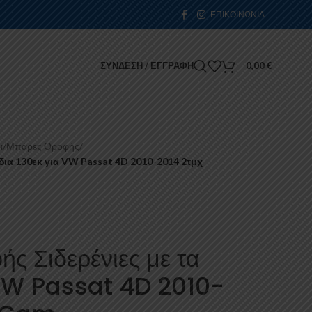
ΕΠΙΚΟΙΝΩΝΊΑ
ΣΎΝΔΕΣΗ / ΕΓΓΡΑΦΉ
0,00
€
ι
/
Μπάρες Οροφής
/
δια 130εκ για VW Passat 4D 2010-2014 2τμχ
ς Σιδερένιες με τα
 VW Passat 4D 2010-