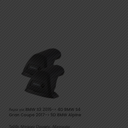
Άκρα για BMW S3 2015-> 4D BMW S4
ΕΞΑΝ
Gran Coupe 2017-> 5D BMW Alpine
ΤΛΉΘ
ΗΚΕ
Coupe 2018-> 2D 4τμχ Yakima
Άκρα για Μπάρες 
Ταξίδι
,
Μπάρες Οροφής
,
Αξεσουάρ