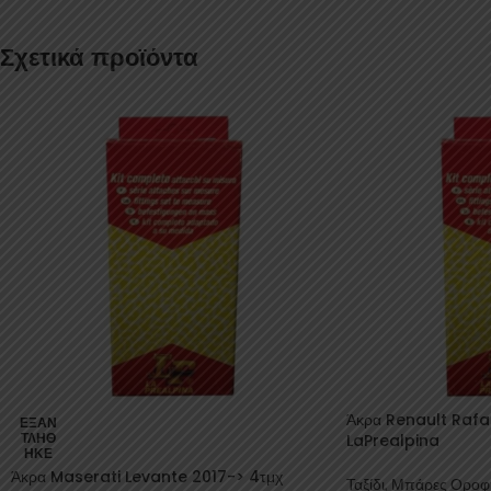
Σχετικά προϊόντα
Άκρα Renault Rafa
ΕΞΑΝ
ΤΛΉΘ
LaPrealpina
ΗΚΕ
Άκρα Maserati Levante 2017-> 4τμχ
Ταξίδι
,
Μπάρες Οροφ