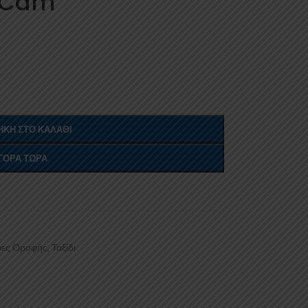
e Cam
ΚΗ ΣΤΟ ΚΑΛΆΘΙ
ΓΟΡΆ ΤΏΡΑ
ες Οροφής
,
Ταξίδι