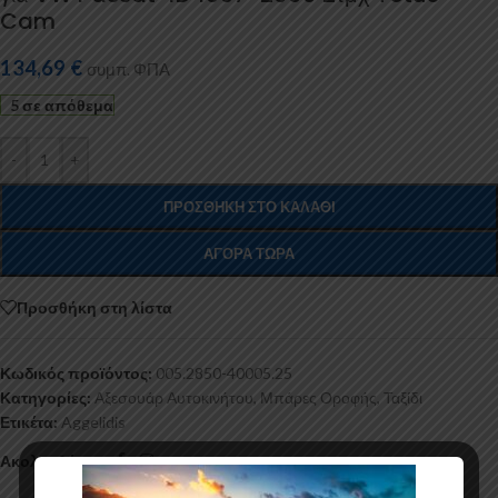
Cam
134,69
€
συμπ. ΦΠΑ
5 σε απόθεμα
-
+
ΠΡΟΣΘΉΚΗ ΣΤΟ ΚΑΛΆΘΙ
ΑΓΟΡΆ ΤΏΡΑ
Προσθήκη στη λίστα
Κωδικός προϊόντος:
005.2850-40005.25
Κατηγορίες:
Αξεσουάρ Αυτοκινήτου
,
Μπάρες Οροφής
,
Ταξίδι
Ετικέτα:
Aggelidis
Ακολουθήστε: