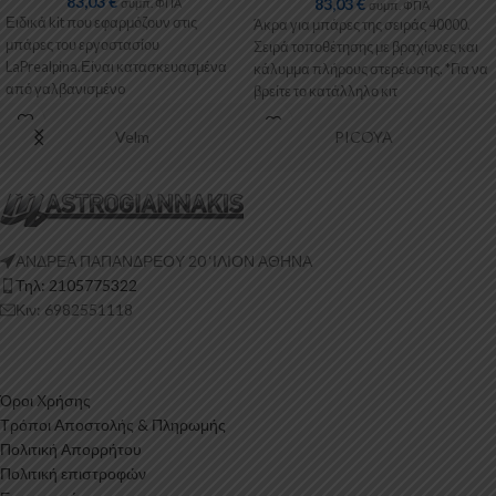
83,03
€
83,03
€
συμπ. ΦΠΑ
συμπ. ΦΠΑ
Ειδικά kit που εφαρμόζουν στις
Άκρα για μπάρες της σειράς 40000.
μπάρες του εργοστασίου
Σειρά τοποθέτησης με βραχίονες και
LaPrealpina.Είναι κατασκευασμένα
κάλυμμα πλήρους στερέωσης. *Για να
από γαλβανισμένo
βρείτε το κατάλληλο κιτ
μέταλλο.Παρέχονται με
πλαστικοποίηση ή με επιπλέον
Velm
PICOYA
λαστιχένιες προσθήκες
ΑΝΔΡΕΑ ΠΑΠΑΝΔΡΕΟΥ 20 ‘ΙΛΙΟΝ ΑΘΗΝΑ
Τηλ: 2105775322
Κιν: 6982551118
Όροι Χρήσης
Τρόποι Αποστολής & Πληρωμής
Πολιτική Απορρήτου
Πολιτική επιστροφών