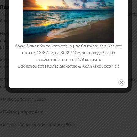
Περιγραφή
TOTUS: Ένα ολοκληρωμένο κιτ από την CAM, το οποίο περιλαμβάνει τις
δύο σιδερένιες μπάρες οροφής και τις βάσεις-πόδια τους (4).
Η ιταλική εταιρία CAM δημιουργεί ολοκληρωμένα πακέτα μπαρών
οροφής, σειρά TOTUS, τα οποία μπορούν να τοποθετηθούν εύκολα και
Λόγω διακοπών το κατάστημά μας θα παραμείνει κλειστό
με ασφάλεια από εσάς.
απο τις 13/8 έως τις 30/8. Όλες οι παραγγελίες θα
εκτελεστούν απο τις 31/8 και μετά.
Κάθε κιτ αναπτύσσεται και σχεδιάζεται ξεχωριστά για κάθε μοντέλο
Σας ευχόμαστε Καλές Διακοπές & Kαλή ξεκούραση !!!
αυτοκίνητου.
Όλα τα προϊόντα της CAM πληρούν όλες τις Ευρωπαϊκές προδιαγραφές,
συμπεριλαμβανομένου και T.U.V.
• Μήκος μπάρας: 112cm
• Πλάτος μπάρας: 4cm
• Μέγιστο βάρος φορτίου μπάρας: 50kg