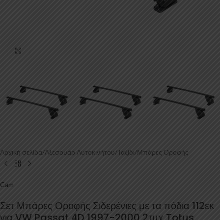
Κάντε κλικ για μεγέθυνση
Αρχική σελίδα
/
Αξεσουάρ Αυτοκινήτου
/
Ταξίδι
/
Μπάρες Οροφής
Cam
Σετ Μπάρες Οροφής Σιδερένιες με τα πόδια 112εκ
για VW Passat 4D 1997-2000 2τμχ Totus