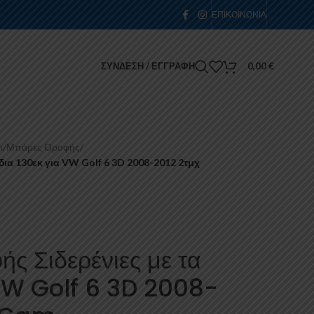
ΕΠΙΚΟΙΝΩΝΊΑ
ΣΎΝΔΕΣΗ / ΕΓΓΡΑΦΉ
0,00
€
ι
/
Μπάρες Οροφής
/
δια 130εκ για VW Golf 6 3D 2008-2012 2τμχ
ς Σιδερένιες με τα
 VW Golf 6 3D 2008-