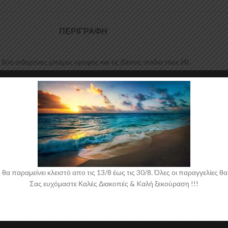
ΠΕΡΙΓΡΑΦΉ
ύο σιδερένιες μπάρες οροφής και τις βάσεις-πόδια τους (4).
, σειρά TOTUS, τα οποία μπορούν να τοποθετηθούν εύκολα και με ασφά
ίνητου.
 συμπεριλαμβανομένου και T.U.V.
 παραμείνει κλειστό απο τις 13/8 έως τις 30/8. Όλες οι παραγγελίες θα 
Σας ευχόμαστε Καλές Διακοπές & Kαλή ξεκούραση !!!