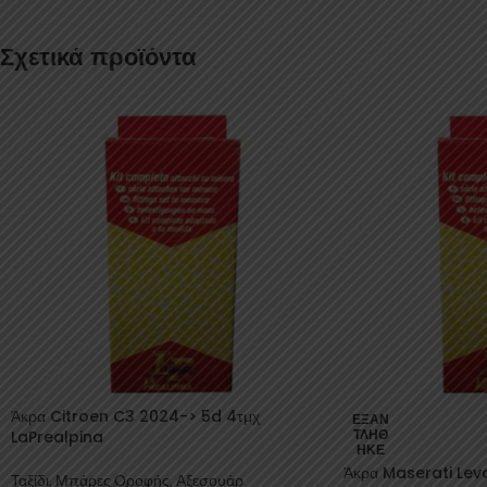
Σχετικά προϊόντα
Άκρα Citroen C3 2024-> 5d 4τμχ
ΕΞΑΝ
LaPrealpina
ΤΛΉΘ
ΗΚΕ
Άκρα Maserati Lev
Ταξίδι
,
Μπάρες Οροφής
,
Αξεσουάρ