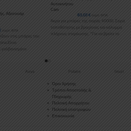
Αυτοκινήτου
Cam
ής
,
Αξεσουάρ
83,03
€
συμπ. ΦΠΑ
Άκρα για μπάρες της σειράς 40000. Σειρά
τοποθέτησης με βραχίονες και κάλυμμα
€
συμπ. ΦΠΑ
πλήρους στερέωσης. *Για να βρείτε το
όζουν στις μπάρες του
κατάλληλο κιτ
ina.Είναι
 γαλβανισμένo
με πλαστικοποίηση ή με
ς προσθήκες
Aoya
Polaire
Imuri
Όροι Χρήσης
Τρόποι Αποστολής &
Πληρωμής
Πολιτική Απορρήτου
Πολιτική επιστροφών
Επικοινωνία