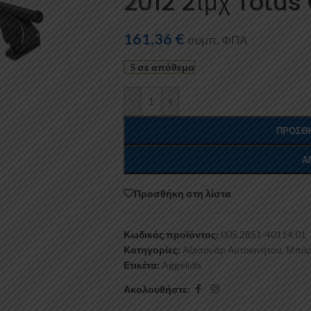
2012 2τμχ Totu
161,36
€
συμπ. ΦΠΑ
5 σε απόθεμα
-
+
ΠΡΟΣΘΉ
Α
Προσθήκη στη λίστα
Κωδικός προϊόντος:
005.2851-40114.01
Κατηγορίες:
Αξεσουάρ Αυτοκινήτου
,
Μπάρ
Ετικέτα:
Aggelidis
Ακολουθήστε: