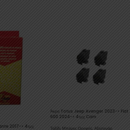
Άκρα Totus Jeep Avenger 2023-> Fiat
600 2024-> 4τμχ Cam
ante 2017-> 4τμχ
Ταξίδι
,
Μπάρες Οροφής
,
Αξεσουάρ