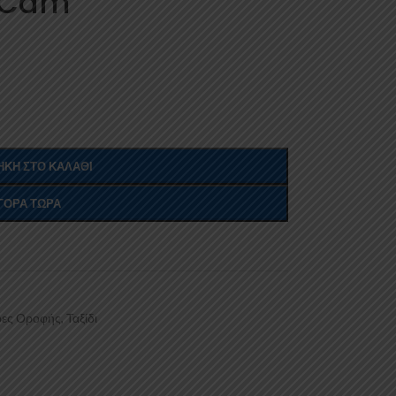
s Cam
ΚΗ ΣΤΟ ΚΑΛΆΘΙ
ΓΟΡΆ ΤΏΡΑ
ες Οροφής
,
Ταξίδι