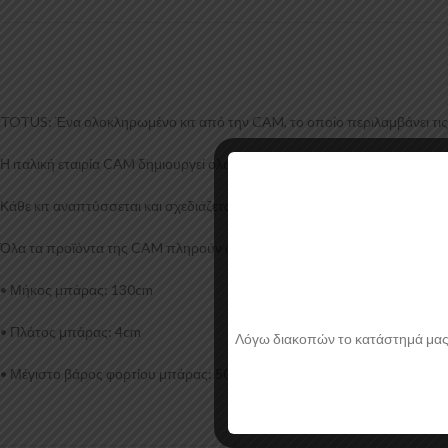
TOTUS: Ένα ολοκληρωμένο κιτ από την CAM, το οποίο περιλαμβάνει τις δ
Η ιταλική εταιρία CAM δημιουργεί ολοκληρωμένα πακέτα μπαρών οροφής
Κάθε κιτ αναπτύσσεται και σχεδιάζεται ξεχωριστά για κάθε μοντέλο αυτοκ
Όλα τα προϊόντα της CAM πληρούν όλες τις Ευρωπαϊκές προδιαγραφές,
• Μήκος μπάρας: 130cm
• Πλάτος μπάρας: 4cm
Λόγω διακοπών το κατάστημά μας θα
• Μέγιστο βάρος φορτίου μπάρας: 50kg