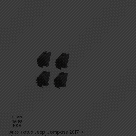
Άκρα VW Touar
ΕΞΑΝ
ΤΛΉΘ
LaPrealpina
ΗΚΕ
Άκρα Totus Jeep Compass 2017->
Ταξίδι
,
Μπάρες Ο