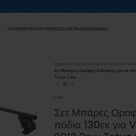
ΑΡΧΙΚΉ
ΠΡΟΪΌΝΤΑ
ΥΠΗΡΕΣΊΕΣ
ΣΧΕΤΙΚΆ
ΕΠΙΚΟΙΝΩΝΊΑ
Αρχική σελίδα
/
Αξεσουάρ Αυτοκινήτου
/
Ταξίδ
Σετ Μπάρες Οροφής Σιδερένιες με τα πό
Totus Cam
Cam
Σετ Μπάρες Οροφή
πόδια 130εκ για