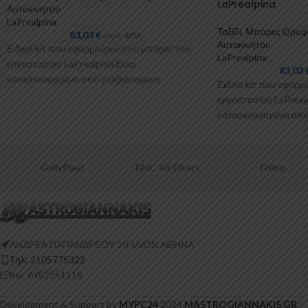
LaPrealpina
Αυτοκινήτου
LaPrealpina
Ταξίδι
,
Μπάρες Οροφ
83,03
€
συμπ. ΦΠΑ
Αυτοκινήτου
Ειδικά kit που εφαρμόζουν στις μπάρες του
LaPrealpina
εργοστασίου LaPrealpina.Είναι
83,03
κατασκευασμένα από γαλβανισμένo
Ειδικά kit που εφαρμ
μέταλλο.Παρέχονται με πλαστικοποίηση ή με
εργοστασίου LaPrealp
επιπλέον λαστιχένιες προσθήκες
κατασκευασμένα από
μέταλλο.Παρέχονται 
επιπλέον λαστιχένιε
GellyPlast
BMC Air Filters
Fixing
ΑΝΔΡΕΑ ΠΑΠΑΝΔΡΕΟΥ 20 ‘ΙΛΙΟΝ ΑΘΗΝΑ
Τηλ: 2105775322
Κιν: 6982551118
Development & Support by
MYPC24
2024
MASTROGIANNAKIS.GR
.