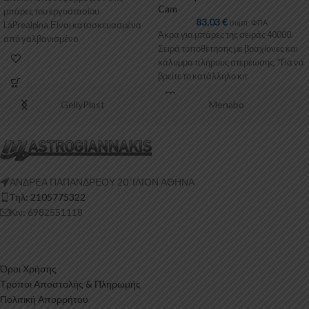
Cam
μπάρες του εργοστασίου
83,03
€
συμπ. ΦΠΑ
LaPrealpina.Είναι κατασκευασμένα
Άκρα για μπάρες της σειράς 40000.
από γαλβανισμένo
Σειρά τοποθέτησης με βραχίονες και
μέταλλο.Παρέχονται με
κάλυμμα πλήρους στερέωσης. *Για να
πλαστικοποίηση ή με επιπλέον
βρείτε το κατάλληλο κιτ
λαστιχένιες προσθήκες
GellyPlast
Menabo
ΑΝΔΡΕΑ ΠΑΠΑΝΔΡΕΟΥ 20 ‘ΙΛΙΟΝ ΑΘΗΝΑ
Τηλ: 2105775322
Κιν: 6982551118
Όροι Χρήσης
Τρόποι Αποστολής & Πληρωμής
Πολιτική Απορρήτου