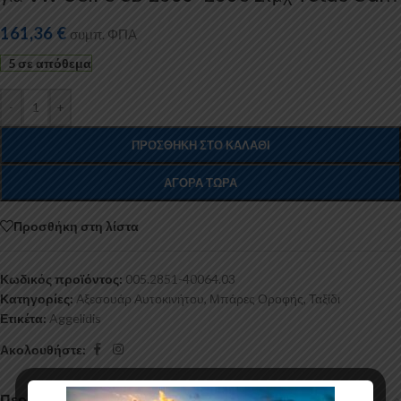
161,36
€
συμπ. ΦΠΑ
5 σε απόθεμα
-
+
ΠΡΟΣΘΉΚΗ ΣΤΟ ΚΑΛΆΘΙ
ΑΓΟΡΆ ΤΏΡΑ
Προσθήκη στη λίστα
Κωδικός προϊόντος:
005.2851-40064.03
Κατηγορίες:
Αξεσουάρ Αυτοκινήτου
,
Μπάρες Οροφής
,
Ταξίδι
Ετικέτα:
Aggelidis
Ακολουθήστε:
Περιγραφή