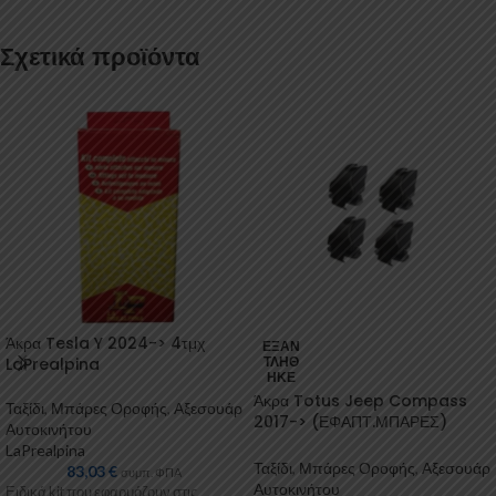
Σχετικά προϊόντα
Άκρα Tesla Y 2024-> 4τμχ
ΕΞΑΝ
LaPrealpina
ΤΛΉΘ
ΗΚΕ
Άκρα Totus Jeep Compass
Ταξίδι
,
Μπάρες Οροφής
,
Αξεσουάρ
2017-> (ΕΦΑΠΤ.ΜΠΑΡΕΣ)
Αυτοκινήτου
GR.Cherokee 2021->
LaPrealpina
(ΕΦΑΠΤ.ΜΠΑΡΕΣ) 4τμχ Cam
Ταξίδι
,
Μπάρες Οροφής
,
Αξεσουάρ
83,03
€
συμπ. ΦΠΑ
Αυτοκινήτου
Ειδικά kit που εφαρμόζουν στις