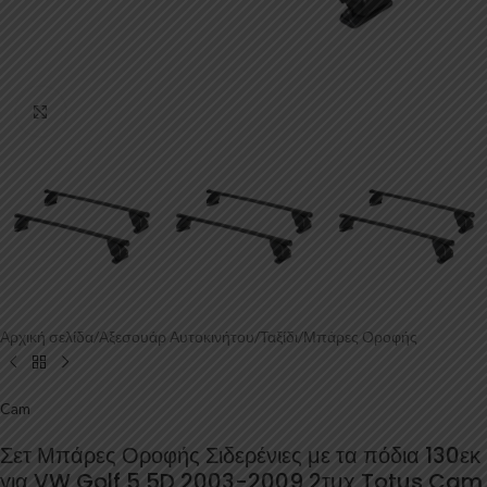
Κάντε κλικ για μεγέθυνση
Αρχική σελίδα
/
Αξεσουάρ Αυτοκινήτου
/
Ταξίδι
/
Μπάρες Οροφής
Cam
Σετ Μπάρες Οροφής Σιδερένιες με τα πόδια 130εκ
για VW Golf 5 5D 2003-2009 2τμχ Totus Cam