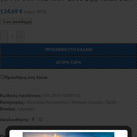
134,69
€
συμπ. ΦΠΑ
5 σε απόθεμα
-
+
ΠΡΟΣΘΉΚΗ ΣΤΟ ΚΑΛΆΘΙ
ΑΓΟΡΆ ΤΏΡΑ
Προσθήκη στη λίστα
Κωδικός προϊόντος:
005.2850-40040.01
Κατηγορίες:
Αξεσουάρ Αυτοκινήτου
,
Μπάρες Οροφής
,
Ταξίδι
Ετικέτα:
Aggelidis
Ακολουθήστε:
Περιγραφή