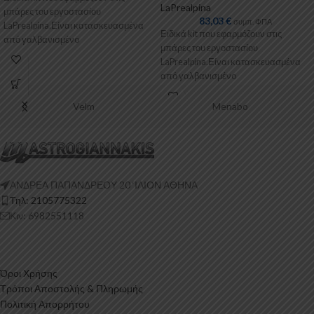
LaPrealpina
μπάρες του εργοστασίου
83,03
€
συμπ. ΦΠΑ
LaPrealpina.Είναι κατασκευασμένα
Ειδικά kit που εφαρμόζουν στις
από γαλβανισμένo
μπάρες του εργοστασίου
μέταλλο.Παρέχονται με
LaPrealpina.Είναι κατασκευασμένα
πλαστικοποίηση ή με επιπλέον
από γαλβανισμένo
λαστιχένιες προσθήκες
μέταλλο.Παρέχονται με
πλαστικοποίηση ή με επιπλέον
Velm
Menabo
λαστιχένιες προσθήκες
ΑΝΔΡΕΑ ΠΑΠΑΝΔΡΕΟΥ 20 ‘ΙΛΙΟΝ ΑΘΗΝΑ
Τηλ: 2105775322
Κιν: 6982551118
Όροι Χρήσης
Τρόποι Αποστολής & Πληρωμής
Πολιτική Απορρήτου