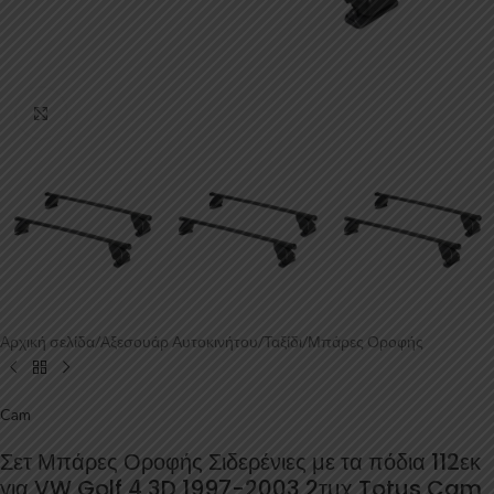
Κάντε κλικ για μεγέθυνση
Αρχική σελίδα
/
Αξεσουάρ Αυτοκινήτου
/
Ταξίδι
/
Μπάρες Οροφής
Cam
Σετ Μπάρες Οροφής Σιδερένιες με τα πόδια 112εκ
για VW Golf 4 3D 1997-2003 2τμχ Totus Cam