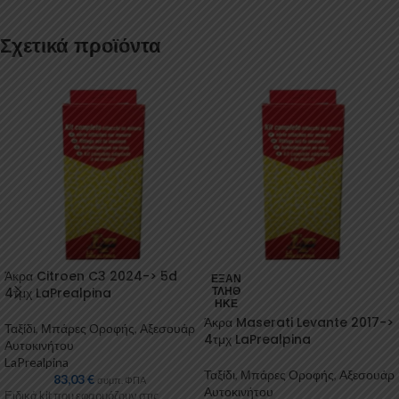
Σχετικά προϊόντα
Άκρα Citroen C3 2024-> 5d
ΕΞΑΝ
4τμχ LaPrealpina
ΤΛΉΘ
ΗΚΕ
Άκρα Maserati Levante 2017->
Ταξίδι
,
Μπάρες Οροφής
,
Αξεσουάρ
4τμχ LaPrealpina
Αυτοκινήτου
LaPrealpina
Ταξίδι
,
Μπάρες Οροφής
,
Αξεσουάρ
83,03
€
συμπ. ΦΠΑ
Αυτοκινήτου
Ειδικά kit που εφαρμόζουν στις