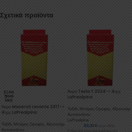
Σχετικά προϊόντα
Άκρα Tesla Y 2024-> 4τμχ
ΕΞΑΝ
ΤΛΉΘ
LaPrealpina
ΗΚΕ
Άκρα Maserati Levante 2017->
Ταξίδι
,
Μπάρες Οροφής
,
Αξεσουάρ
4τμχ LaPrealpina
Αυτοκινήτου
LaPrealpina
Ταξίδι
,
Μπάρες Οροφής
,
Αξεσουάρ
83,03
€
συμπ. ΦΠΑ
Αυτοκινήτου
Ειδικά kit που εφαρμόζουν στις