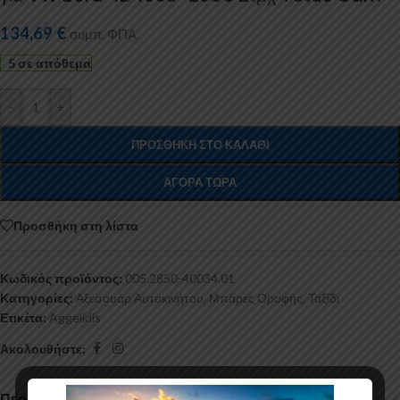
134,69
€
συμπ. ΦΠΑ
5 σε απόθεμα
-
+
ΠΡΟΣΘΉΚΗ ΣΤΟ ΚΑΛΆΘΙ
ΑΓΟΡΆ ΤΏΡΑ
Προσθήκη στη λίστα
Κωδικός προϊόντος:
005.2850-40034.01
Κατηγορίες:
Αξεσουάρ Αυτοκινήτου
,
Μπάρες Οροφής
,
Ταξίδι
Ετικέτα:
Aggelidis
Ακολουθήστε:
Περιγραφή