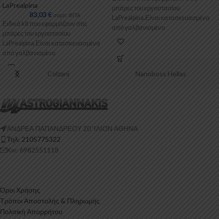
LaPrealpina
μπάρες του εργοστασίου
83,03
€
συμπ. ΦΠΑ
LaPrealpina.Είναι κατασκευασμένα
Ειδικά kit που εφαρμόζουν στις
από γαλβανισμένo
μπάρες του εργοστασίου
μέταλλο.Παρέχονται με
LaPrealpina.Είναι κατασκευασμένα
πλαστικοποίηση ή με επιπλέον
από γαλβανισμένo
λαστιχένιες προσθήκες
μέταλλο.Παρέχονται με
πλαστικοποίηση ή με επιπλέον
Colzani
Nanoboss Hellas
λαστιχένιες προσθήκες
ΑΝΔΡΕΑ ΠΑΠΑΝΔΡΕΟΥ 20 ‘ΙΛΙΟΝ ΑΘΗΝΑ
Τηλ: 2105775322
Κιν: 6982551118
Όροι Χρήσης
Τρόποι Αποστολής & Πληρωμής
Πολιτική Απορρήτου