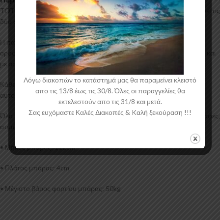
TOTUS: Ένα ολοκληρωμένο κιτ από την CAM, το οποίο περιλαμβάνει τις
δύο σιδερένιες μπάρες οροφής και τις βάσεις-πόδια τους (4).
Η ιταλική εταιρία CAM δημιουργεί ολοκληρωμένα πακέτα μπαρών
οροφής, σειρά TOTUS, τα οποία μπορούν να τοποθετηθούν εύκολα και
με ασφάλεια από εσάς.
Λόγω διακοπών το κατάστημά μας θα παραμείνει κλειστό
Κάθε κιτ αναπτύσσεται και σχεδιάζεται ξεχωριστά για κάθε μοντέλο
απο τις 13/8 έως τις 30/8. Όλες οι παραγγελίες θα
αυτοκίνητου.
εκτελεστούν απο τις 31/8 και μετά.
Σας ευχόμαστε Καλές Διακοπές & Kαλή ξεκούραση !!!
Όλα τα προϊόντα της CAM πληρούν όλες τις Ευρωπαϊκές προδιαγραφές,
συμπεριλαμβανομένου και T.U.V.
• Μήκος μπάρας: 112cm
• Πλάτος μπάρας: 4cm
• Μέγιστο βάρος φορτίου μπάρας: 50kg