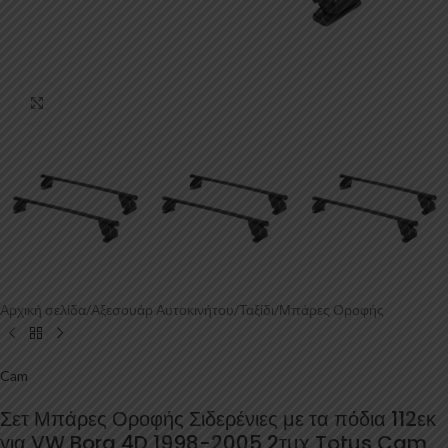
Κάντε κλικ για μεγέθυνση
Αρχική σελίδα
/
Αξεσουάρ Αυτοκινήτου
/
Ταξίδι
/
Μπάρες Οροφής
Cam
Σετ Μπάρες Οροφής Σιδερένιες με τα πόδια 112εκ
για VW Bora 4D 1998-2005 2τμχ Totus Cam