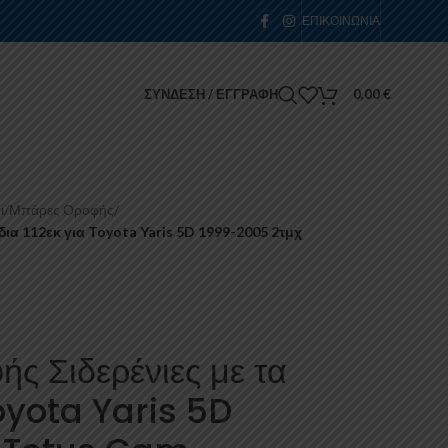
ΕΠΙΚΟΙΝΩΝΊΑ
ΣΎΝΔΕΣΗ / ΕΓΓΡΑΦΉ
0,00
€
ι
/
Μπάρες Οροφής
/
ια 112εκ για Toyota Yaris 5D 1999-2005 2τμχ
ς Σιδερένιες με τα
Toyota Yaris 5D