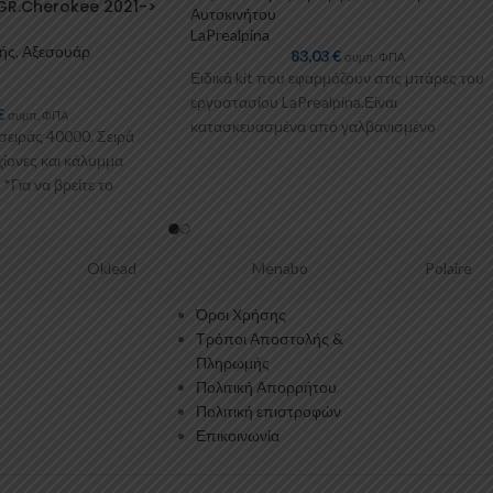
GR.Cherokee 2021->
Αυτοκινήτου
4τμχ Cam
LaPrealpina
ής
,
Αξεσουάρ
83,03
€
συμπ. ΦΠΑ
Ειδικά kit που εφαρμόζουν στις μπάρες του
εργοστασίου LaPrealpina.Είναι
€
συμπ. ΦΠΑ
κατασκευασμένα από γαλβανισμένo
σειράς 40000. Σειρά
μέταλλο.Παρέχονται με πλαστικοποίηση ή μ
ίονες και κάλυμμα
επιπλέον λαστιχένιες προσθήκες
Για να βρείτε το
Oklead
Menabo
Polaire
Όροι Χρήσης
Τρόποι Αποστολής &
Πληρωμής
Πολιτική Απορρήτου
Πολιτική επιστροφών
Επικοινωνία