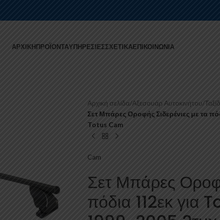
ΑΡΧΙΚΉ
ΠΡΟΪΌΝΤΑ
ΥΠΗΡΕΣΊΕΣ
ΣΧΕΤΙΚΆ
ΕΠΙΚΟΙΝΩΝΊΑ
Αρχική σελίδα
/
Αξεσουάρ Αυτοκινήτου
/
Ταξίδ
Σετ Μπάρες Οροφής Σιδερένιες με τα πόδ
Totus Cam
Cam
Σετ Μπάρες Οροφή
πόδια 112εκ για 