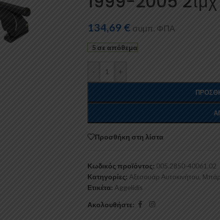
1999-2005 2τμχ
134,69
€
συμπ. ΦΠΑ
5 σε απόθεμα
-
+
ΠΡΟΣΘΉ
Α
Προσθήκη στη λίστα
Κωδικός προϊόντος:
005.2850-40061.02
Κατηγορίες:
Αξεσουάρ Αυτοκινήτου
,
Μπάρ
Ετικέτα:
Aggelidis
Ακολουθήστε: