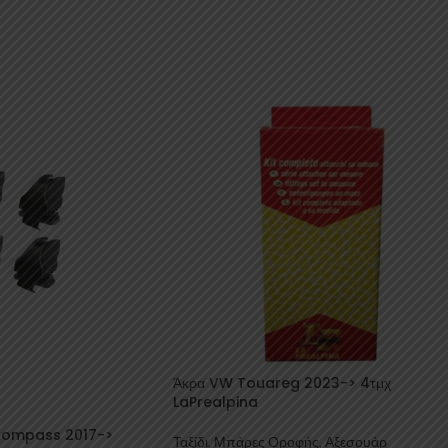
Άκρα VW Touareg 2023-> 4τμχ
LaPrealpina
Compass 2017->
Ταξίδι
,
Μπάρες Οροφής
,
Αξεσουάρ