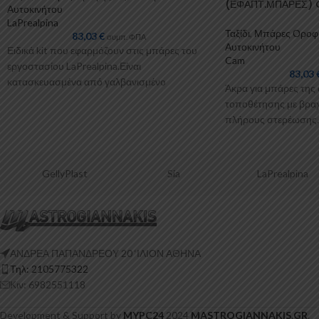
(ΕΦΑΠΤ.ΜΠΑΡΕΣ) 
Αυτοκινήτου
(ΕΦΑΠΤ.ΜΠΑΡΕΣ) 
LaPrealpina
Ταξίδι
,
Μπάρες Οροφ
83,03
€
συμπ. ΦΠΑ
Αυτοκινήτου
Ειδικά kit που εφαρμόζουν στις μπάρες του
Cam
εργοστασίου LaPrealpina.Είναι
83,03
κατασκευασμένα από γαλβανισμένo
Άκρα για μπάρες της 
μέταλλο.Παρέχονται με πλαστικοποίηση ή με
τοποθέτησης με βραχ
επιπλέον λαστιχένιες προσθήκες
πλήρους στερέωσης. *
κατάλληλο κιτ
ellyPlast
Sia
LaPrealpina
ΑΝΔΡΕΑ ΠΑΠΑΝΔΡΕΟΥ 20 ‘ΙΛΙΟΝ ΑΘΗΝΑ
Τηλ: 2105775322
Κιν: 6982551118
Development & Support by
MYPC24
2024
MASTROGIANNAKIS.GR
.