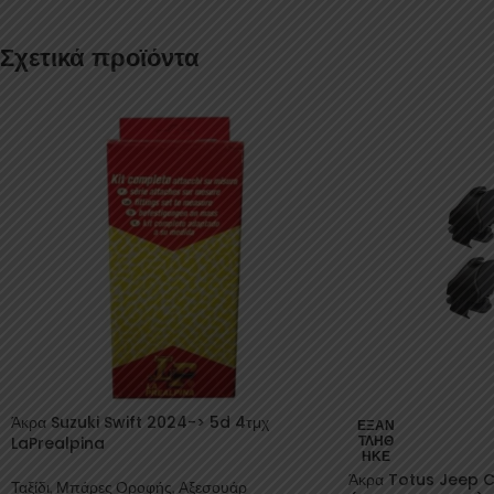
Σχετικά προϊόντα
Άκρα Suzuki Swift 2024-> 5d 4τμχ
ΕΞΑΝ
LaPrealpina
ΤΛΉΘ
ΗΚΕ
Άκρα Totus Jeep 
Ταξίδι
,
Μπάρες Οροφής
,
Αξεσουάρ