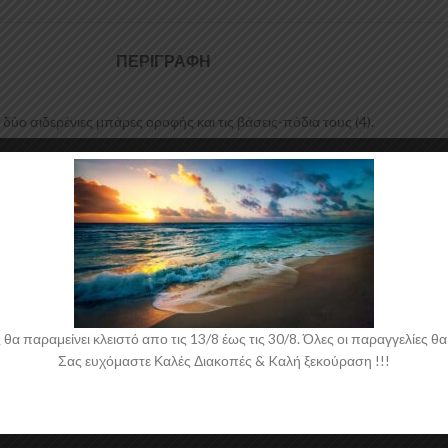
ΠΕΡΙΓΡΑΦΉ
ύο σιδερένιες μπάρες οροφής και τις βάσεις-πόδια τους (4).
, σειρά TOTUS, τα οποία μπορούν να τοποθετηθούν εύκολα και με ασφά
ίνητου.
 συμπεριλαμβανομένου και T.U.V.
 παραμείνει κλειστό απο τις 13/8 έως τις 30/8. Όλες οι παραγγελίες θα 
Σας ευχόμαστε Καλές Διακοπές & Kαλή ξεκούραση !!!