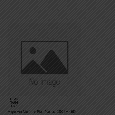
Άκρα μπάρας γι
ΕΞΑΝ
ΤΛΉΘ
2019->Pacific 4
ΗΚΕ
Άκρα για Μπάρες Fiat Punto 2005-> 5D
Ταξίδι
,
Μπάρες Ο