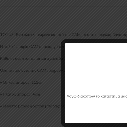
TOTUS: Ένα ολοκληρωμένο κιτ από την CAM, το οποίο περιλαμβάνει τις δ
Η ιταλική εταιρία CAM δημιουργεί ολοκληρωμένα πακέτα μπαρών οροφής
Κάθε κιτ αναπτύσσεται και σχεδιάζεται ξεχωριστά για κάθε μοντέλο αυτοκ
Όλα τα προϊόντα της CAM πληρούν όλες τις Ευρωπαϊκές προδιαγραφές,
• Μήκος μπάρας: 112cm
• Πλάτος μπάρας: 4cm
Λόγω διακοπών το κατάστημά μας θα
• Μέγιστο βάρος φορτίου μπάρας: 50kg