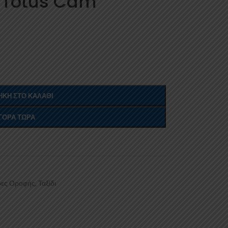
 Totus Cam
ΚΗ ΣΤΟ ΚΑΛΆΘΙ
ΓΟΡΆ ΤΏΡΑ
ες Οροφής
,
Ταξίδι