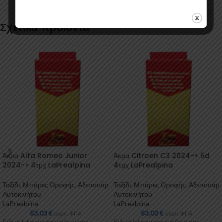
Σχετικά προϊόντα
Άκρα Alfa Romeo Junior
Άκρα Citroen C3 2024-> 5d
2024-> 4τμχ LaPrealpina
4τμχ LaPrealpina
Ταξίδι
,
Μπάρες Οροφής
,
Αξεσουάρ
Ταξίδι
,
Μπάρες Οροφής
,
Αξεσουάρ
Αυτοκινήτου
Αυτοκινήτου
LaPrealpina
LaPrealpina
83,03
€
83,03
€
συμπ. ΦΠΑ
συμπ. ΦΠΑ