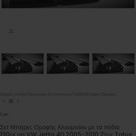
Κάντε κλικ για μεγέθυνση
Αρχική σελίδα
/
Αξεσουάρ Αυτοκινήτου
/
Ταξίδι
/
Μπάρες Οροφής
Cam
Σετ Μπάρες Οροφής Αλουμινίου με τα πόδια
130εκ για VW Jetta 4D 2005-2010 2τμχ Totus