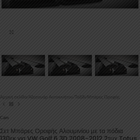
Κάντε κλικ για μεγέθυνση
Αρχική σελίδα
/
Αξεσουάρ Αυτοκινήτου
/
Ταξίδι
/
Μπάρες Οροφής
Cam
Σετ Μπάρες Οροφής Αλουμινίου με τα πόδια
130εκ για VW Golf 6 3D 2008-2012 2τμχ Totus