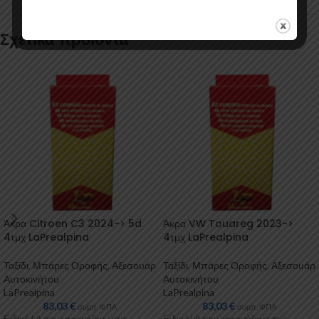
Σχετικά προϊόντα
Άκρα Citroen C3 2024-> 5d
Άκρα VW Touareg 2023->
4τμχ LaPrealpina
4τμχ LaPrealpina
Ταξίδι
,
Μπάρες Οροφής
,
Αξεσουάρ
Ταξίδι
,
Μπάρες Οροφής
,
Αξεσουάρ
Αυτοκινήτου
Αυτοκινήτου
LaPrealpina
LaPrealpina
83,03
€
83,03
€
συμπ. ΦΠΑ
συμπ. ΦΠΑ