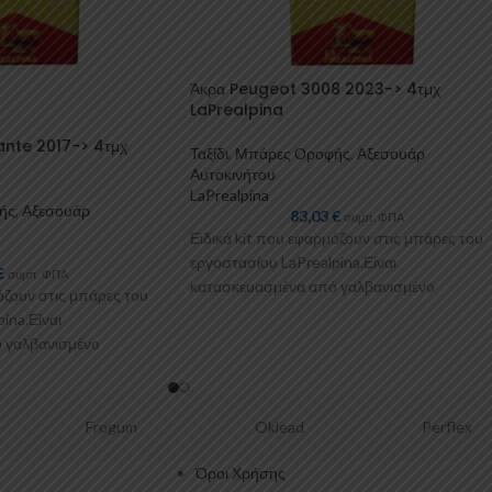
Άκρα Peugeot 3008 2023-> 4τμχ
LaPrealpina
ante 2017-> 4τμχ
Ταξίδι
,
Μπάρες Οροφής
,
Αξεσουάρ
Αυτοκινήτου
LaPrealpina
ής
,
Αξεσουάρ
83,03
€
συμπ. ΦΠΑ
Ειδικά kit που εφαρμόζουν στις μπάρες του
εργοστασίου LaPrealpina.Είναι
€
συμπ. ΦΠΑ
κατασκευασμένα από γαλβανισμένo
όζουν στις μπάρες του
μέταλλο.Παρέχονται με πλαστικοποίηση ή μ
ina.Είναι
επιπλέον λαστιχένιες προσθήκες
 γαλβανισμένo
με πλαστικοποίηση ή με
ς προσθήκες
Frogum
Oklead
Perflex
Όροι Χρήσης