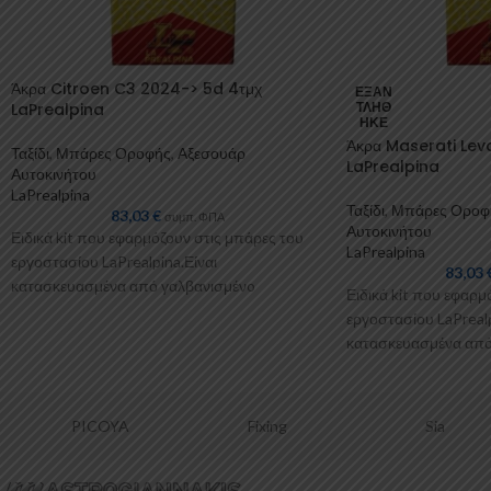
Άκρα Citroen C3 2024-> 5d 4τμχ
ΕΞΑΝ
LaPrealpina
ΤΛΉΘ
ΗΚΕ
Άκρα Maserati Lev
Ταξίδι
,
Μπάρες Οροφής
,
Αξεσουάρ
LaPrealpina
Αυτοκινήτου
LaPrealpina
Ταξίδι
,
Μπάρες Οροφ
83,03
€
συμπ. ΦΠΑ
Αυτοκινήτου
Ειδικά kit που εφαρμόζουν στις μπάρες του
LaPrealpina
εργοστασίου LaPrealpina.Είναι
83,03
κατασκευασμένα από γαλβανισμένo
Ειδικά kit που εφαρμ
μέταλλο.Παρέχονται με πλαστικοποίηση ή με
εργοστασίου LaPrealp
επιπλέον λαστιχένιες προσθήκες
κατασκευασμένα από
μέταλλο.Παρέχονται 
επιπλέον λαστιχένιε
PICOYA
Fixing
Sia