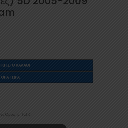
λες) 5D 2005-2009
Cam
ΚΗ ΣΤΟ ΚΑΛΆΘΙ
ΓΟΡΆ ΤΏΡΑ
ες Οροφής
,
Ταξίδι