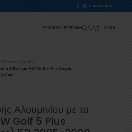
ΕΠΙΚΟΙΝΩΝΊΑ
ΣΎΝΔΕΣΗ / ΕΓΓΡΑΦΉ
0,00
€
ι
/
Μπάρες Οροφής
/
δια 130εκ για VW Golf 5 Plus (Χωρίς
Fly Cam
ς Αλουμινίου με τα
VW Golf 5 Plus