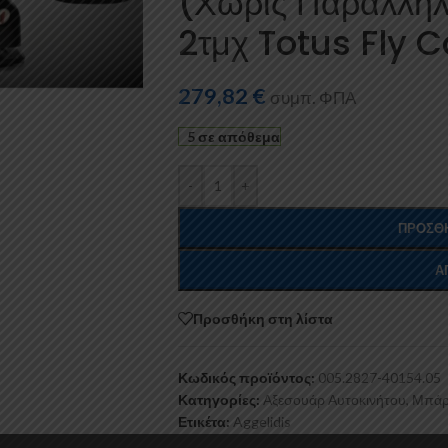
(Χωρίς Παράλλη
2τμχ Totus Fly 
279,82
€
συμπ. ΦΠΑ
5 σε απόθεμα
-
+
ΠΡΟΣΘΉ
Α
Προσθήκη στη λίστα
Κωδικός προϊόντος:
005.2827-40154.05
Κατηγορίες:
Αξεσουάρ Αυτοκινήτου
,
Μπάρ
Ετικέτα:
Aggelidis