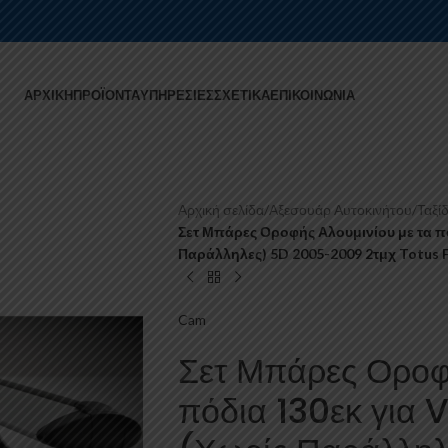
ΑΡΧΙΚΉ
ΠΡΟΪΌΝΤΑ
ΥΠΗΡΕΣΊΕΣ
ΣΧΕΤΙΚΆ
ΕΠΙΚΟΙΝΩΝΊΑ
Αρχική σελίδα
/
Αξεσουάρ Αυτοκινήτου
/
Ταξίδ
Σετ Μπάρες Οροφής Αλουμινίου με τα πό
Παράλληλες) 5D 2005-2009 2τμχ Totus 
Cam
Σετ Μπάρες Οροφή
πόδια 130εκ για 