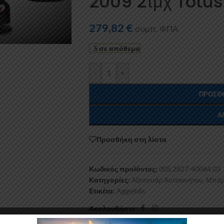
2009 2τμχ Totu
279,82
€
συμπ. ΦΠΑ
5 σε απόθεμα
-
+
ΠΡΟΣΘΉ
Α
Προσθήκη στη λίστα
Κωδικός προϊόντος:
005.2827-40064.03
Κατηγορίες:
Αξεσουάρ Αυτοκινήτου
,
Μπάρ
Ετικέτα:
Aggelidis
Ακολουθήστε: