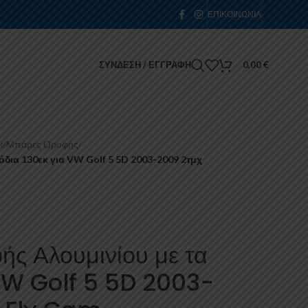
ΕΠΙΚΟΙΝΩΝΊΑ
ΣΎΝΔΕΣΗ / ΕΓΓΡΑΦΉ
0,00
€
ι
/
Μπάρες Οροφής
/
δια 130εκ για VW Golf 5 5D 2003-2009 2τμχ
ς Αλουμινίου με τα
 VW Golf 5 5D 2003-