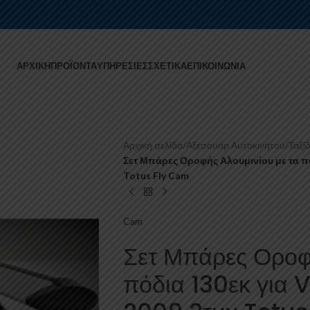
ΑΡΧΙΚΉ
ΠΡΟΪΌΝΤΑ
ΥΠΗΡΕΣΊΕΣ
ΣΧΕΤΙΚΆ
ΕΠΙΚΟΙΝΩΝΊΑ
Αρχική σελίδα
/
Αξεσουάρ Αυτοκινήτου
/
Ταξίδ
Σετ Μπάρες Οροφής Αλουμινίου με τα πό
Totus Fly Cam
Cam
Σετ Μπάρες Οροφή
πόδια 130εκ για