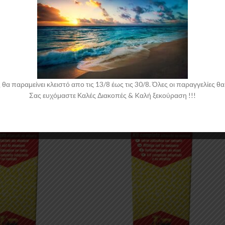
 παραμείνει κλειστό απο τις 13/8 έως τις 30/8. Όλες οι παραγγελίες θα 
Σας ευχόμαστε Καλές Διακοπές & Kαλή ξεκούραση !!!