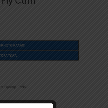
s Fly Cam
ΚΗ ΣΤΟ ΚΑΛΆΘΙ
ΓΟΡΆ ΤΏΡΑ
ες Οροφής
,
Ταξίδι