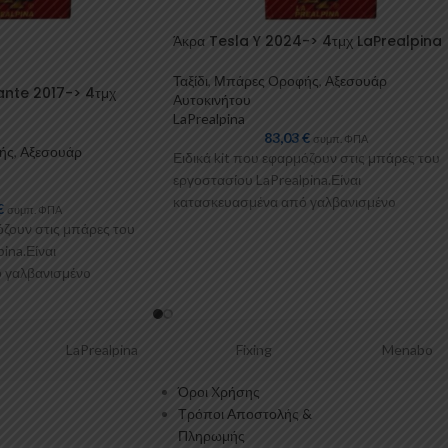
Άκρα Tesla Y 2024-> 4τμχ LaPrealpina
Ταξίδι
,
Μπάρες Οροφής
,
Αξεσουάρ
ante 2017-> 4τμχ
Αυτοκινήτου
LaPrealpina
83,03
€
συμπ. ΦΠΑ
ής
,
Αξεσουάρ
Ειδικά kit που εφαρμόζουν στις μπάρες του
εργοστασίου LaPrealpina.Είναι
κατασκευασμένα από γαλβανισμένo
€
συμπ. ΦΠΑ
μέταλλο.Παρέχονται με πλαστικοποίηση ή μ
όζουν στις μπάρες του
επιπλέον λαστιχένιες προσθήκες
ina.Είναι
 γαλβανισμένo
με πλαστικοποίηση ή με
ς προσθήκες
LaPrealpina
Fixing
Menabo
Όροι Χρήσης
Τρόποι Αποστολής &
Πληρωμής