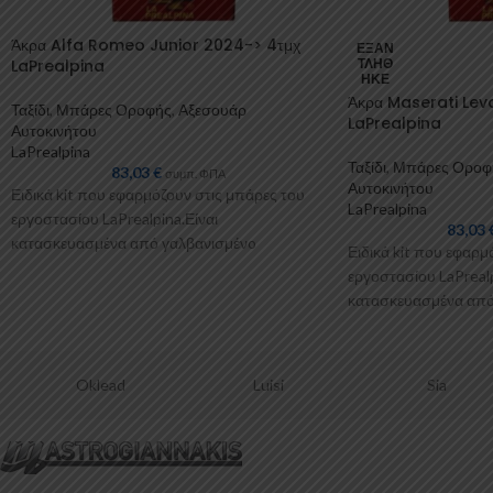
Άκρα Alfa Romeo Junior 2024-> 4τμχ
ΕΞΑΝ
LaPrealpina
ΤΛΉΘ
ΗΚΕ
Άκρα Maserati Lev
Ταξίδι
,
Μπάρες Οροφής
,
Αξεσουάρ
LaPrealpina
Αυτοκινήτου
LaPrealpina
Ταξίδι
,
Μπάρες Οροφ
83,03
€
συμπ. ΦΠΑ
Αυτοκινήτου
Ειδικά kit που εφαρμόζουν στις μπάρες του
LaPrealpina
εργοστασίου LaPrealpina.Είναι
83,03
κατασκευασμένα από γαλβανισμένo
Ειδικά kit που εφαρμ
μέταλλο.Παρέχονται με πλαστικοποίηση ή με
εργοστασίου LaPrealp
επιπλέον λαστιχένιες προσθήκες
κατασκευασμένα από
μέταλλο.Παρέχονται 
επιπλέον λαστιχένιε
Oklead
Luisi
Sia