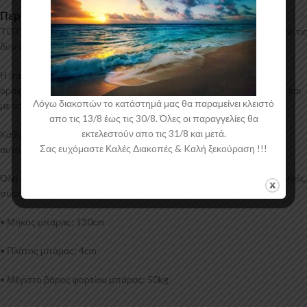
Περιγραφή
TOTUS: Ένα ολοκληρωμένο κιτ από την CAM, το οποίο περιλαμβάνει τις
δύο αλουμινένιες μπάρες οροφής και τις βάσεις-πόδια τους (4).
Η ιταλική εταιρία CAM δημιουργεί ολοκληρωμένα πακέτα μπαρών
οροφής, σειρά TOTUS, τα οποία μπορούν να τοποθετηθούν εύκολα και
Λόγω διακοπών το κατάστημά μας θα παραμείνει κλειστό
με ασφάλεια από εσάς.
απο τις 13/8 έως τις 30/8. Όλες οι παραγγελίες θα
εκτελεστούν απο τις 31/8 και μετά.
Κάθε κιτ αναπτύσσεται και σχεδιάζεται ξεχωριστά για κάθε μοντέλο
Σας ευχόμαστε Καλές Διακοπές & Kαλή ξεκούραση !!!
αυτοκίνητου.
Όλα τα προϊόντα της CAM πληρούν όλες τις Ευρωπαϊκές προδιαγραφές,
συμπεριλαμβανομένου και T.U.V.
• Μήκος μπάρας: 130cm
• Πλάτος μπάρας: 4cm
• Μέγιστο βάρος φορτίου μπάρας: 50kg