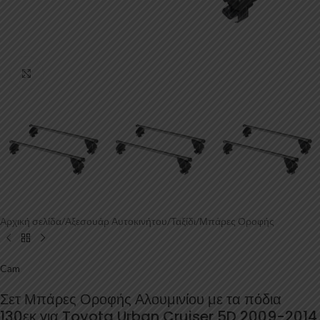
Κάντε κλικ για μεγέθυνση
Αρχική σελίδα
/
Αξεσουάρ Αυτοκινήτου
/
Ταξίδι
/
Μπάρες Οροφής
Cam
Σετ Μπάρες Οροφής Αλουμινίου με τα πόδια
130εκ για Toyota Urban Cruiser 5D 2009-2014