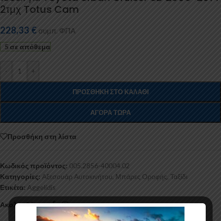
2τμχ Totus Cam
228,33
€
συμπ. ΦΠΑ
5 σε απόθεμα
-
+
ΠΡΟΣΘΉΚΗ ΣΤΟ ΚΑΛΆΘΙ
ΑΓΟΡΆ ΤΏΡΑ
Προσθήκη στη λίστα
Κωδικός προϊόντος:
005.2856-40004.02
Κατηγορίες:
Αξεσουάρ Αυτοκινήτου
,
Μπάρες Οροφής
,
Ταξίδι
Ετικέτα:
Aggelidis
Ακολουθήστε: