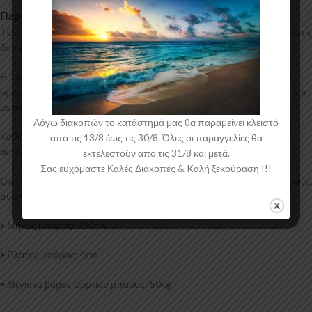
Περιγραφή
TOTUS: Ένα ολοκληρωμένο κιτ από την CAM, το οποίο περιλαμβάνει τις
δύο αλουμινένιες μπάρες οροφής και τις βάσεις-πόδια τους (4).
Η ιταλική εταιρία CAM δημιουργεί ολοκληρωμένα πακέτα μπαρών
οροφής, σειρά TOTUS, τα οποία μπορούν να τοποθετηθούν εύκολα και
με ασφάλεια από εσάς.
Λόγω διακοπών το κατάστημά μας θα παραμείνει κλειστό
Κάθε κιτ αναπτύσσεται και σχεδιάζεται ξεχωριστά για κάθε μοντέλο
απο τις 13/8 έως τις 30/8. Όλες οι παραγγελίες θα
αυτοκίνητου.
εκτελεστούν απο τις 31/8 και μετά.
Σας ευχόμαστε Καλές Διακοπές & Kαλή ξεκούραση !!!
Όλα τα προϊόντα της CAM πληρούν όλες τις Ευρωπαϊκές προδιαγραφές,
συμπεριλαμβανομένου και T.U.V.
• Μήκος μπάρας: 130cm
• Πλάτος μπάρας: 4cm
• Μέγιστο βάρος φορτίου μπάρας: 50kg