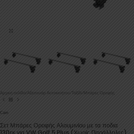
Κάντε κλικ για μεγέθυνση
Αρχική σελίδα
/
Αξεσουάρ Αυτοκινήτου
/
Ταξίδι
/
Μπάρες Οροφής
Cam
Σετ Μπάρες Οροφής Αλουμινίου με τα ποδια
130εκ για VW Golf 5 Plus (Χωρίς Παράλληλες)