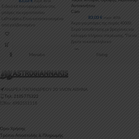
83,03
€
συμπ. ΦΠΑ
Αυτοκινήτου
Ειδικά kit που εφαρμόζουν στις
Cam
μπάρες του εργοστασίου
83,03
€
συμπ. ΦΠΑ
LaPrealpina.Είναι κατασκευασμένα
Άκρα για μπάρες της σειράς 40000.
από γαλβανισμένo
Σειρά τοποθέτησης με βραχίονες και
μέταλλο.Παρέχονται με
κάλυμμα πλήρους στερέωσης. *Για να
πλαστικοποίηση ή με επιπλέον
βρείτε το κατάλληλο κιτ
λαστιχένιες προσθήκες
Menabo
Fixing
ΑΝΔΡΕΑ ΠΑΠΑΝΔΡΕΟΥ 20 ‘ΙΛΙΟΝ ΑΘΗΝΑ
Τηλ: 2105775322
Κιν: 6982551118
Όροι Χρήσης
Τρόποι Αποστολής & Πληρωμής