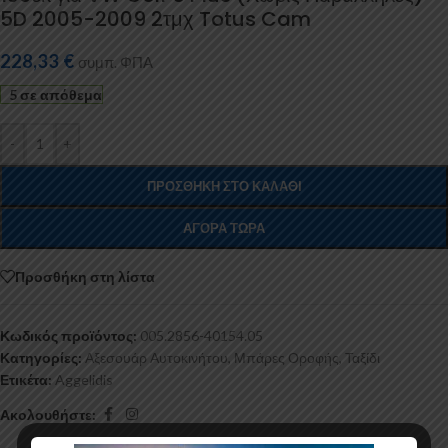
5D 2005-2009 2τμχ Totus Cam
228,33
€
συμπ. ΦΠΑ
5 σε απόθεμα
-
+
ΠΡΟΣΘΉΚΗ ΣΤΟ ΚΑΛΆΘΙ
ΑΓΟΡΆ ΤΏΡΑ
Προσθήκη στη λίστα
Κωδικός προϊόντος:
005.2856-40154.05
Κατηγορίες:
Αξεσουάρ Αυτοκινήτου
,
Μπάρες Οροφής
,
Ταξίδι
Ετικέτα:
Aggelidis
Ακολουθήστε: