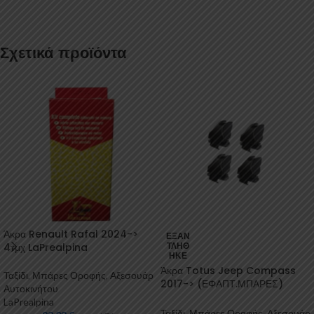
Σχετικά προϊόντα
Άκρα Renault Rafal 2024->
ΕΞΑΝ
4τμχ LaPrealpina
ΤΛΉΘ
ΗΚΕ
Άκρα Totus Jeep Compass
Ταξίδι
,
Μπάρες Οροφής
,
Αξεσουάρ
2017-> (ΕΦΑΠΤ.ΜΠΑΡΕΣ)
Αυτοκινήτου
GR.Cherokee 2021->
LaPrealpina
(ΕΦΑΠΤ.ΜΠΑΡΕΣ) 4τμχ Cam
Ταξίδι
,
Μπάρες Οροφής
,
Αξεσουάρ