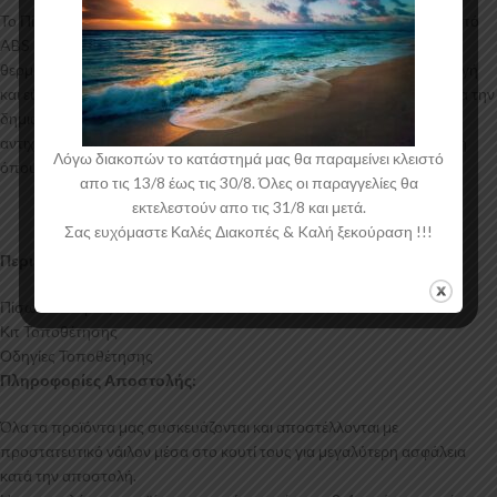
Το Πίσω Σπλίτερ για το Hyundai Kona N-Line Mk2 κατασκευάζεται από
ABS Πλαστικό υψηλής ποιότητας και αισθητικής σε μηχανές
θερμοδιαμόρφωσης τελευταίας τεχνολογίας έχοντας άψογη εφαρμογή
και εύκολη τοποθέτηση. Το υλικό πλαστικού που χρησιμοποιείται για την
δημιουργία προϊόντων έρχεται σε Μαύρο Γυαλιστερό χρώμα και με
αντιχαρακτική επιφάνεια. Συνοδεύεται από προστατευτική μεμβράνη
Λόγω διακοπών το κατάστημά μας θα παραμείνει κλειστό
όπου αφαιρείται πριν την τοποθέτηση.
απο τις 13/8 έως τις 30/8. Όλες οι παραγγελίες θα
εκτελεστούν απο τις 31/8 και μετά.
Σας ευχόμαστε Καλές Διακοπές & Kαλή ξεκούραση !!!
Περιεχόμενα Συσκευασίας:
Πίσω Σπλίτερ Hyundai Kona N-Line Mk2
Κιτ Τοποθέτησης
Οδηγίες Τοποθέτησης
Πληροφορίες Αποστολής:
Όλα τα προϊόντα μας συσκευάζονται και αποστέλλονται με
προστατευτικό νάιλον μέσα στο κουτί τους για μεγαλύτερη ασφάλεια
κατά την αποστολή.