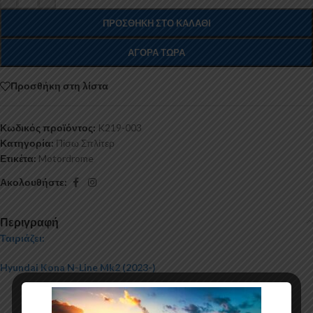
ΠΡΟΣΘΉΚΗ ΣΤΟ ΚΑΛΆΘΙ
ΑΓΟΡΆ ΤΏΡΑ
Προσθήκη στη λίστα
Κωδικός προϊόντος:
K219-003
Κατηγορία:
Πίσω Σπλίτερ
Ετικέτα:
Motordrome
Ακολουθήστε:
Περιγραφή
Ταιριάζει:
Hyundai Kona N-Line Mk2 (2023-)