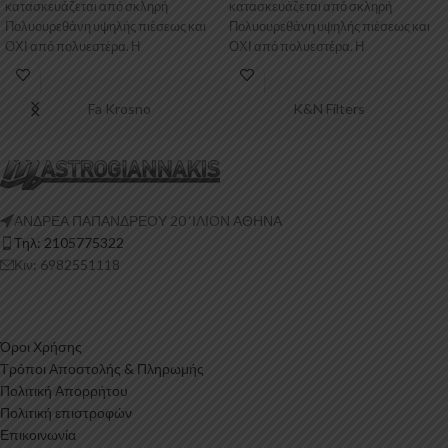
κατασκευάζεται από σκληρή
κατασκευάζεται από σκληρή
Πολυουρεθάνη υψηλής πιέσεως και
Πολυουρεθάνη υψηλής πιέσεως και
ΟΧΙ από πολυεστέρα. Η
ΟΧΙ από πολυεστέρα. Η
Πολυουρεθάνη είναι
Πολυουρεθάνη
Fa Krosno
K&N Filters
ΑΝΔΡΕΑ ΠΑΠΑΝΔΡΕΟΥ 20 ‘ΙΛΙΟΝ ΑΘΗΝΑ
Τηλ: 2105775322
Κιν: 6982551118
Όροι Χρήσης
Τρόποι Αποστολής & Πληρωμής
Πολιτική Απορρήτου
Πολιτική επιστροφών
Επικοινωνία