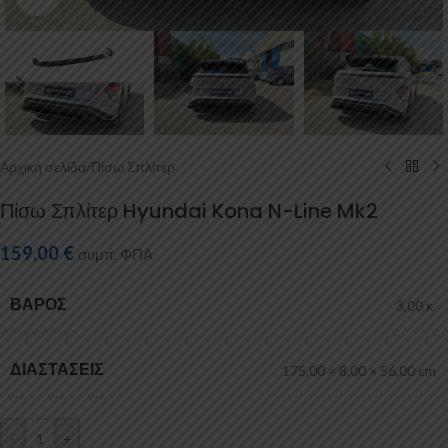
Αρχική σελίδα
/
Πίσω Σπλίτερ
Πίσω Σπλίτερ Hyundai Kona N-Line Mk2
159,00
€
συμπ. ΦΠΑ
ΒΆΡΟΣ
3,00 κ.
ΔΙΑΣΤΆΣΕΙΣ
175,00 × 8,00 × 56,00 cm
-
+