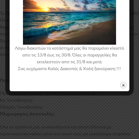
Το Πίσω Σπλίτερ για το Hyundai i30 Mk3 N-Line κατασκευάζεται από ABS
Πλαστικό υψηλής ποιότητας και αισθητικής σε μηχανές
θερμοδιαμόρφωσης τελευταίας τεχνολογίας έχοντας άψογη εφαρμογή
και εύκολη τοποθέτηση. Το υλικό πλαστικού που χρησιμοποιείται για την
δημιουργία προϊόντων έρχεται σε Μαύρο Γυαλιστερό χρώμα και με
αντιχαρακτική επιφάνεια. Συνοδεύεται από προστατευτική μεμβράνη
Λόγω διακοπών το κατάστημά μας θα παραμείνει κλειστό
όπου αφαιρείται πριν την τοποθέτηση.
απο τις 13/8 έως τις 30/8. Όλες οι παραγγελίες θα
εκτελεστούν απο τις 31/8 και μετά.
Σας ευχόμαστε Καλές Διακοπές & Kαλή ξεκούραση !!!
Περιεχόμενα Συσκευασίας:
Πίσω Σπλίτερ Hyundai i30 Mk3 N-Line Fastback FL
Κιτ Τοποθέτησης
Οδηγίες Τοποθέτησης
Πληροφορίες Αποστολής:
Όλα τα προϊόντα μας συσκευάζονται και αποστέλλονται με
προστατευτικό νάιλον μέσα στο κουτί τους για μεγαλύτερη ασφάλεια