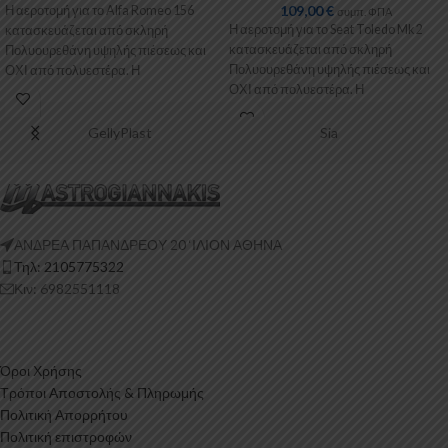
109,00
€
Η αεροτομή για το Alfa Romeo 156
συμπ. ΦΠΑ
Η αεροτομή για το Seat Toledo Mk2
κατασκευάζεται από σκληρή
κατασκευάζεται από σκληρή
Πολυουρεθάνη υψηλής πιέσεως και
Πολυουρεθάνη υψηλής πιέσεως και
ΟΧΙ από πολυεστέρα. Η
ΟΧΙ από πολυεστέρα. Η
Πολυουρεθάνη είναι
Πολυουρεθάνη είναι
GellyPlast
Sia
ΑΝΔΡΕΑ ΠΑΠΑΝΔΡΕΟΥ 20 ‘ΙΛΙΟΝ ΑΘΗΝΑ
Τηλ: 2105775322
Κιν: 6982551118
Όροι Χρήσης
Τρόποι Αποστολής & Πληρωμής
Πολιτική Απορρήτου
Πολιτική επιστροφών