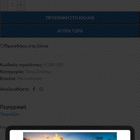
-
+
ΠΡΟΣΘΉΚΗ ΣΤΟ ΚΑΛΆΘΙ
ΑΓΟΡΆ ΤΏΡΑ
Προσθήκη στη λίστα
Κωδικός προϊόντος:
K180-005
Κατηγορία:
Πίσω Σπλίτερ
Ετικέτα:
Motordrome
Ακολουθήστε:
Περιγραφή
Ταιριάζει:
Hyundai i30 Mk3 N-Line Fastback Facelift (2020-)