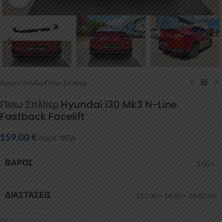
Αρχική σελίδα
/
Πίσω Σπλίτερ
Πίσω Σπλίτερ Hyundai i30 Mk3 N-Line
Fastback Facelift
159,00
€
συμπ. ΦΠΑ
ΒΆΡΟΣ
3,00 κ.
ΔΙΑΣΤΆΣΕΙΣ
137,00 × 14,00 × 34,00 cm