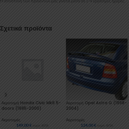
Η αποστολή των προϊόντων μας γίνεται μέσα σε 2-4 εργάσιμες ημέρες.
Σχετικά προϊόντα
Αεροτομή Honda Civic Mk6 5-
Αεροτομή Opel Astra G (1998-
doors (1995-2000)
2004)
Αεροτομές
Αεροτομές
149,00
€
124,00
€
συμπ. ΦΠΑ
συμπ. ΦΠΑ