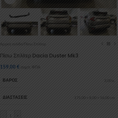
Αρχική σελίδα
/
Πίσω Σπλίτερ
Πίσω Σπλίτερ Dacia Duster Mk3
159,00
€
συμπ. ΦΠΑ
ΒΆΡΟΣ
3,00 κ.
ΔΙΑΣΤΆΣΕΙΣ
175,00 × 8,00 × 56,00 cm
-
+