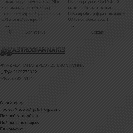
Η αεροτομή για το Honda Civic Mk6
Η αεροτομή για το Opel Astra G
κατασκευάζεται από σκληρή
κατασκευάζεται από σκληρή
Πολυουρεθάνη υψηλής πιέσεως και
Πολυουρεθάνη υψηλής πιέσεως και
ΟΧΙ από πολυεστέρα. Η
ΟΧΙ από πολυεστέρα. Η
Πολυουρεθάνη είναι
Πολυουρεθάνη είναι
Sprint Plus
Colzani
ΑΝΔΡΕΑ ΠΑΠΑΝΔΡΕΟΥ 20 ‘ΙΛΙΟΝ ΑΘΗΝΑ
Τηλ: 2105775322
Κιν: 6982551118
Όροι Χρήσης
Τρόποι Αποστολής & Πληρωμής
Πολιτική Απορρήτου
Πολιτική επιστροφών
Επικοινωνία