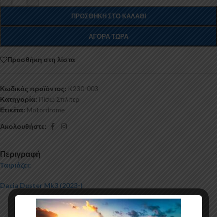
ΠΡΟΣΘΉΚΗ ΣΤΟ ΚΑΛΆΘΙ
ΑΓΟΡΆ ΤΏΡΑ
Προσθήκη στη λίστα
Κωδικός προϊόντος:
K230-003
Κατηγορία:
Πίσω Σπλίτερ
Ετικέτα:
Motordrome
Ακολουθήστε:
Περιγραφή
Ταιριάζει:
Dacia Duster Mk3 (2023-)