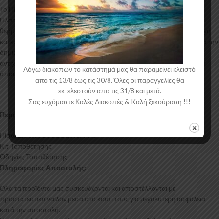
Το Πίσω Σπλίτερ για το Dacia Duster Mk3 κατασκευάζεται από ABS
Πλαστικό υψηλής ποιότητας και αισθητικής σε μηχανές
θερμοδιαμόρφωσης τελευταίας τεχνολογίας έχοντας άψογη εφαρμογή
και εύκολη τοποθέτηση. Το υλικό πλαστικού που χρησιμοποιείται για την
δημιουργία προϊόντων έρχεται σε Μαύρο Γυαλιστερό χρώμα και με
αντιχαρακτική επιφάνεια. Συνοδεύεται από προστατευτική μεμβράνη
Λόγω διακοπών το κατάστημά μας θα παραμείνει κλειστό
όπου αφαιρείται πριν την τοποθέτηση.
απο τις 13/8 έως τις 30/8. Όλες οι παραγγελίες θα
εκτελεστούν απο τις 31/8 και μετά.
Σας ευχόμαστε Καλές Διακοπές & Kαλή ξεκούραση !!!
Περιεχόμενα Συσκευασίας:
Πίσω Σπλίτερ Dacia Duster Mk3
Κιτ Τοποθέτησης
Οδηγίες Τοποθέτησης
Πληροφορίες Αποστολής:
Όλα τα προϊόντα μας συσκευάζονται και αποστέλλονται με
προστατευτικό νάιλον μέσα στο κουτί τους για μεγαλύτερη ασφάλεια
κατά την αποστολή.