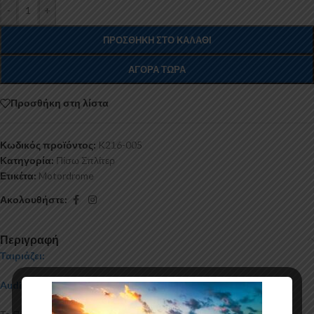
-
+
ΠΡΟΣΘΉΚΗ ΣΤΟ ΚΑΛΆΘΙ
ΑΓΟΡΆ ΤΏΡΑ
Προσθήκη στη λίστα
Κωδικός προϊόντος:
K216-005
Κατηγορία:
Πίσω Σπλίτερ
Ετικέτα:
Motordrome
Ακολουθήστε:
Περιγραφή
Ταιριάζει:
Audi A3 S-Line 8Y Facelift Sportback (2024-)