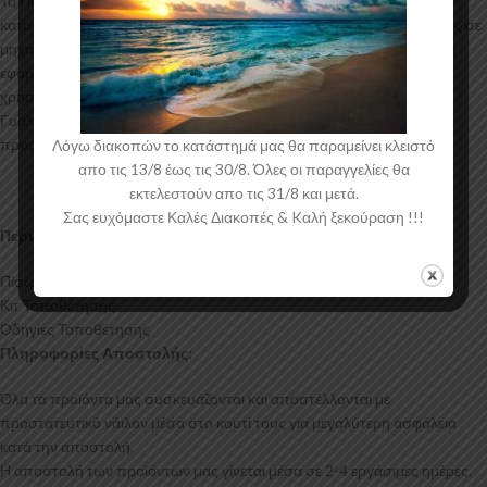
Το Πίσω Σπλίτερ για το Audi A3 S-Line 8Y Facelift Sportback
κατασκευάζεται από ABS Πλαστικό υψηλής ποιότητας και αισθητικής σε
μηχανές θερμοδιαμόρφωσης τελευταίας τεχνολογίας έχοντας άψογη
εφαρμογή και εύκολη τοποθέτηση. Το υλικό πλαστικού που
χρησιμοποιείται για την δημιουργία προϊόντων έρχεται σε Μαύρο
Γυαλιστερό χρώμα και με αντιχαρακτική επιφάνεια. Συνοδεύεται από
προστατευτική μεμβράνη όπου αφαιρείται πριν την τοποθέτηση.
Λόγω διακοπών το κατάστημά μας θα παραμείνει κλειστό
απο τις 13/8 έως τις 30/8. Όλες οι παραγγελίες θα
εκτελεστούν απο τις 31/8 και μετά.
Σας ευχόμαστε Καλές Διακοπές & Kαλή ξεκούραση !!!
Περιεχόμενα Συσκευασίας:
Πίσω Σπλίτερ Audi A3 S-Line 8Y Facelift
Κιτ Τοποθέτησης
Οδηγίες Τοποθέτησης
Πληροφορίες Αποστολής:
Όλα τα προϊόντα μας συσκευάζονται και αποστέλλονται με
προστατευτικό νάιλον μέσα στο κουτί τους για μεγαλύτερη ασφάλεια
κατά την αποστολή.
Η αποστολή των προϊόντων μας γίνεται μέσα σε 2-4 εργάσιμες ημέρες.