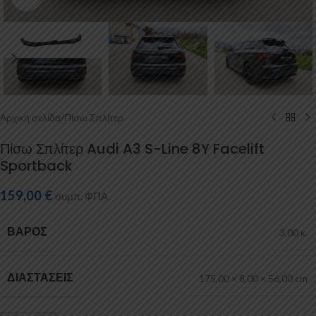
Αρχική σελίδα
/
Πίσω Σπλίτερ
Πίσω Σπλίτερ Audi A3 S-Line 8Y Facelift
Sportback
159,00
€
συμπ. ΦΠΑ
ΒΆΡΟΣ
3,00 κ.
ΔΙΑΣΤΆΣΕΙΣ
175,00 × 8,00 × 56,00 cm