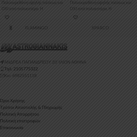
Πολυουρεθάνη υψηλής πιέσεως και
Πολυουρεθάνη υψηλής πιέσεως και
ΟΧΙ από πολυεστέρα. Η
ΟΧΙ από πολυεστέρα. Η
Πολυουρεθάνη
Πολυουρεθάνη
FLAMINGO
SPARCO
ΑΝΔΡΕΑ ΠΑΠΑΝΔΡΕΟΥ 20 ‘ΙΛΙΟΝ ΑΘΗΝΑ
Τηλ: 2105775322
Κιν: 6982551118
Όροι Χρήσης
Τρόποι Αποστολής & Πληρωμής
Πολιτική Απορρήτου
Πολιτική επιστροφών
Επικοινωνία