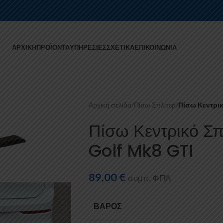
ΑΡΧΙΚΉ
ΠΡΟΪΌΝΤΑ
ΥΠΗΡΕΣΊΕΣ
ΣΧΕΤΙΚΆ
ΕΠΙΚΟΙΝΩΝΊΑ
Αρχική σελίδα
/
Πίσω Σπλίτερ
/
Πίσω Κεντρικ
Πίσω Κεντρικό Σ
Golf Mk8 GTI
89,00
€
συμπ. ΦΠΑ
ΒΆΡΟΣ