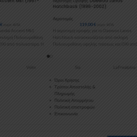
Accent Mk1 (1997-
Αεροτομή Οροφής Daewoo Lanos
Hatchback (1996-2002)
Αεροτομές
0
€
119,00
€
συμπ. ΦΠΑ
συμπ. ΦΠΑ
yundai Accent Mk1
Η αεροτομή οροφής για το Daewoo Lanos
 σκληρή Πολυουρεθάνη
Hatchback κατασκευάζεται από σκληρή
ΟΧΙ από πολυεστέρα. Η
Πολυουρεθάνη υψηλής πιέσεως και ΟΧΙ απ
πολυεστέρα. Η Πολυουρεθάνη
lm
Sia
LaPrealpina
Gel
Όροι Χρήσης
Τρόποι Αποστολής &
Πληρωμής
Πολιτική Απορρήτου
Πολιτική επιστροφών
Επικοινωνία