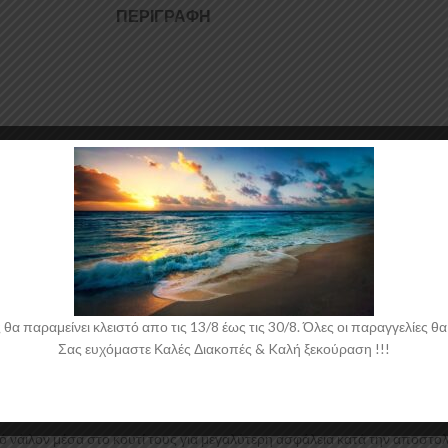
ΠΕΡΙΓΡΑΦΉ
 ABS Πλαστικό υψηλής ποιότητας και αισθητικής σε μηχανές θερμοδιαμό
αι για την δημιουργία προϊόντων έρχεται σε Μαύρο Γυαλιστερό χρώμα κα
 παραμείνει κλειστό απο τις 13/8 έως τις 30/8. Όλες οι παραγγελίες θα 
Σας ευχόμαστε Καλές Διακοπές & Kαλή ξεκούραση !!!
 νάιλον μέσα στο κουτί τους για μεγαλύτερη ασφάλεια κατά την αποστολ