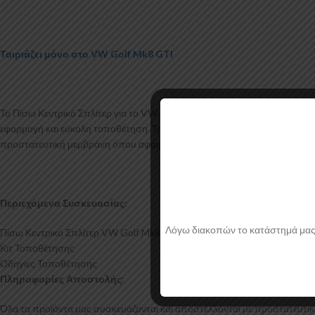
Ταιριάζει μόνο στο VW Golf Mk8 GTI
Το Πίσω Κεντρικό Σπλίτερ για το VW Golf Mk8 GTI κατασκευάζεται από
εφαρμογή και εύκολη τοποθέτηση. Το υλικό πλαστικού που χρησιμοποιείτ
προστατευτική μεμβράνη όπου αφαιρείται πριν την τοποθέτηση.
Περιεχόμενα Συσκευασίας:
Λόγω διακοπών το κατάστημά μας θα
Πίσω Κεντρικό Σπλίτερ VW Golf Mk8 GTI
Κιτ Τοποθέτησης
Οδηγίες Τοποθέτησης
Πληροφορίες Αποστολής:
Όλα τα προϊόντα μας συσκευάζονται και αποστέλλονται με προστατευτικό