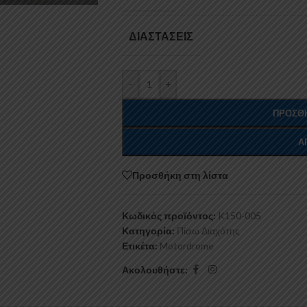
ΔΙΑΣΤΆΣΕΙΣ
-
+
ΠΡΟΣΘΉ
Α
Προσθήκη στη λίστα
Κωδικός προϊόντος:
K150-005
Κατηγορία:
Πίσω Διαχύτης
Ετικέτα:
Motordrome
Ακολουθήστε: