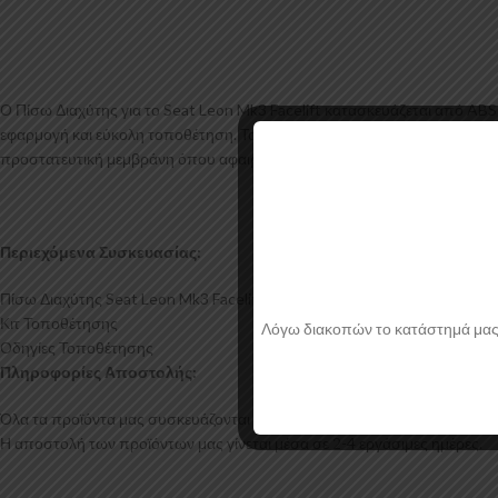
Ο Πίσω Διαχύτης για το Seat Leon Mk3 Facelift κατασκευάζεται από AB
εφαρμογή και εύκολη τοποθέτηση. Το υλικό πλαστικού που χρησιμοποιείτ
προστατευτική μεμβράνη όπου αφαιρείται πριν την τοποθέτηση.
Περιεχόμενα Συσκευασίας:
Πίσω Διαχύτης Seat Leon Mk3 Facelift
Κιτ Τοποθέτησης
Λόγω διακοπών το κατάστημά μας θα
Οδηγίες Τοποθέτησης
Πληροφορίες Αποστολής:
Όλα τα προϊόντα μας συσκευάζονται και αποστέλλονται με προστατευτικό
Η αποστολή των προϊόντων μας γίνεται μέσα σε 2-4 εργάσιμες ημέρες.