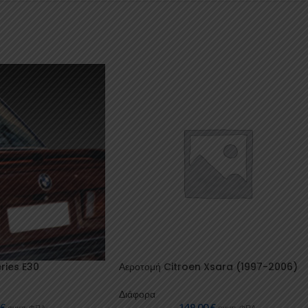
ries E30
Αεροτομή Citroen Xsara (1997-2006)
Διάφορα
0
€
149,00
€
συμπ. ΦΠΑ
συμπ. ΦΠΑ