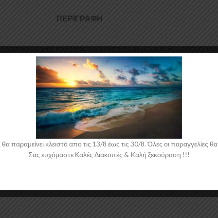
ΠΕΡΙΓΡΑΦΉ
S Πλαστικό υψηλής ποιότητας και αισθητικής σε μηχανές θερμοδιαμόρφω
αι για την δημιουργία προϊόντων έρχεται σε Μαύρο Γυαλιστερό χρώμα κα
 παραμείνει κλειστό απο τις 13/8 έως τις 30/8. Όλες οι παραγγελίες θα 
Σας ευχόμαστε Καλές Διακοπές & Kαλή ξεκούραση !!!
 νάιλον μέσα στο κουτί τους για μεγαλύτερη ασφάλεια κατά την αποστολ