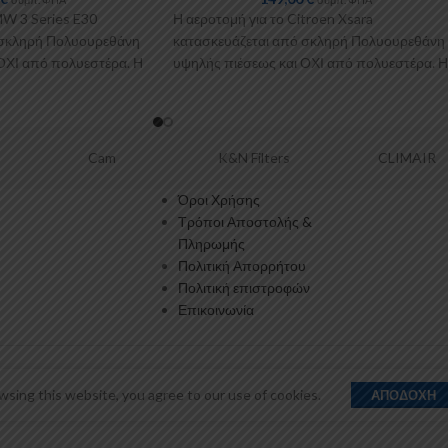
MW 3 Series E30
Η αεροτομή για το Citroen Xsara
 σκληρή Πολυουρεθάνη
κατασκευάζεται από σκληρή Πολυουρεθάνη
ΟΧΙ από πολυεστέρα. Η
υψηλής πιέσεως και ΟΧΙ από πολυεστέρα. Η
Πολυουρεθάνη είναι ένα
Cam
K&N Filters
CLIMAIR
Όροι Χρήσης
Τρόποι Αποστολής &
Πληρωμής
Πολιτική Απορρήτου
Πολιτική επιστροφών
Επικοινωνία
sing this website, you agree to our use of cookies.
ΑΠΟΔΟΧΉ