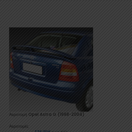
Αεροτομή Opel Astra G (1998-2004)
Αεροτομή Seat 
Αεροτομές
Αεροτομές
124,00
€
109
συμπ. ΦΠΑ