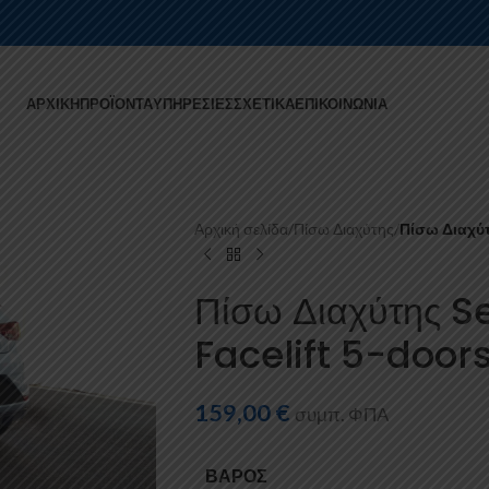
ΑΡΧΙΚΉ
ΠΡΟΪΌΝΤΑ
ΥΠΗΡΕΣΊΕΣ
ΣΧΕΤΙΚΆ
ΕΠΙΚΟΙΝΩΝΊΑ
Αρχική σελίδα
/
Πίσω Διαχύτης
/
Πίσω Διαχύτ
Πίσω Διαχύτης S
Facelift 5-door
159,00
€
συμπ. ΦΠΑ
ΒΆΡΟΣ