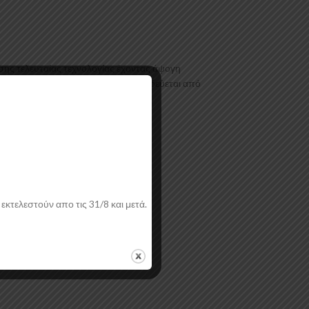
σης τελευταίας τεχνολογίας έχοντας άψογη
ι με αντιχαρακτική επιφάνεια. Συνοδεύεται από
εκτελεστούν απο τις 31/8 και μετά.
ή.