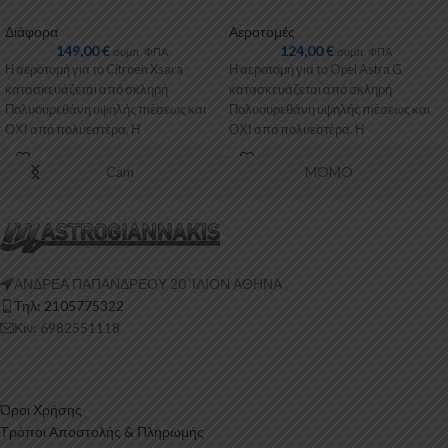
Διάφορα
Αεροτομές
149,00
€
124,00
€
συμπ. ΦΠΑ
συμπ. ΦΠΑ
Η αεροτομή για το Citroen Xsara
Η αεροτομή για το Opel Astra G
κατασκευάζεται από σκληρή
κατασκευάζεται από σκληρή
Πολυουρεθάνη υψηλής πιέσεως και
Πολυουρεθάνη υψηλής πιέσεως και
ΟΧΙ από πολυεστέρα. Η
ΟΧΙ από πολυεστέρα. Η
Πολυουρεθάνη είναι ένα
Πολυουρεθάνη είναι
Cam
MOMO
ΑΝΔΡΕΑ ΠΑΠΑΝΔΡΕΟΥ 20 ‘ΙΛΙΟΝ ΑΘΗΝΑ
Τηλ: 2105775322
Κιν: 6982551118
Όροι Χρήσης
Τρόποι Αποστολής & Πληρωμής