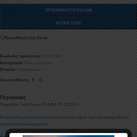
ΠΡΟΣΘΉΚΗ ΣΤΟ ΚΑΛΆΘΙ
ΑΓΟΡΆ ΤΏΡΑ
Προσθήκη στη λίστα
Κωδικός προϊόντος:
K181-005
Κατηγορία:
Πίσω Διαχύτης
Ετικέτα:
Motordrome
Ακολουθήστε:
Περιγραφή
Ταιριάζει:
Seat Leon
FR
Mk4 ST (2020-)
Η τοποθέτηση του προϊόντος γίνεται αφού πρώτα αφαιρεθεί το
εργοστασιακό κομμάτι.
Η τιμή περιλαμβάνει μόνο τον διαχύτη χωρίς τις εξατμίσεις.