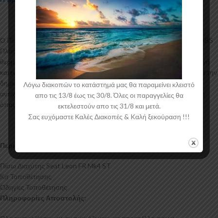
Ο Πίσω Διαχύτης για το Seat Leon FR Mk4 ST κατασκευάζεται από ABS
Πλαστικό υψηλής ποιότητας και αισθητικής σε μηχανές
θερμοδιαμόρφωσης τελευταίας τεχνολογίας έχοντας άψογη εφαρμογή
και εύκολη τοποθέτηση. Το υλικό πλαστικού που χρησιμοποιείται για την
δημιουργία προϊόντων έρχεται σε Μαύρο Γυαλιστερό χρώμα και με
Λόγω διακοπών το κατάστημά μας θα παραμείνει κλειστό
αντιχαρακτική επιφάνεια. Συνοδεύεται από προστατευτική μεμβράνη
απο τις 13/8 έως τις 30/8. Όλες οι παραγγελίες θα
όπου αφαιρείται πριν την τοποθέτηση.
εκτελεστούν απο τις 31/8 και μετά.
Σας ευχόμαστε Καλές Διακοπές & Kαλή ξεκούραση !!!
Περιεχόμενα Συσκευασίας:
Πίσω Διαχύτης Seat Leon FR Mk4 ST
Κιτ Τοποθέτησης
Οδηγίες Τοποθέτησης
Πληροφορίες Αποστολής: