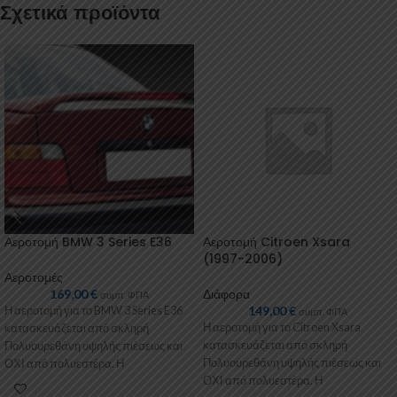
Σχετικά προϊόντα
Αεροτομή BMW 3 Series E36
Αεροτομή Citroen Xsara
(1997-2006)
Αεροτομές
169,00
€
Διάφορα
συμπ. ΦΠΑ
149,00
€
Η αεροτομή για το BMW 3 Series E36
συμπ. ΦΠΑ
Η αεροτομή για το Citroen Xsara
κατασκευάζεται από σκληρή
κατασκευάζεται από σκληρή
Πολυουρεθάνη υψηλής πιέσεως και
Πολυουρεθάνη υψηλής πιέσεως και
ΟΧΙ από πολυεστέρα. Η
ΟΧΙ από πολυεστέρα. Η
Πολυουρεθάνη