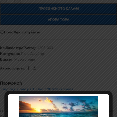
ΠΡΟΣΘΉΚΗ ΣΤΟ ΚΑΛΆΘΙ
ΑΓΟΡΆ ΤΏΡΑ
Προσθήκη στη λίστα
Κωδικός προϊόντος:
K208-003
Κατηγορία:
Πίσω Διαχύτης
Ετικέτα:
Motordrome
Ακολουθήστε:
Περιγραφή
Ταιριάζει μόνο με 150 και190 KM versions
Ο Πίσω Διαχύτης για το Cupra Formentor Mk1 κατασκευάζεται από ABS
Πλαστικό υψηλής ποιότητας και αισθητικής σε μηχανές