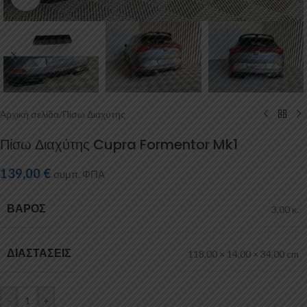
Αρχική σελίδα
/
Πίσω Διαχύτης
Πίσω Διαχύτης Cupra Formentor Mk1
139,00
€
συμπ. ΦΠΑ
ΒΆΡΟΣ
3,00 κ.
ΔΙΑΣΤΆΣΕΙΣ
118,00 × 14,00 × 34,00 cm
-
+