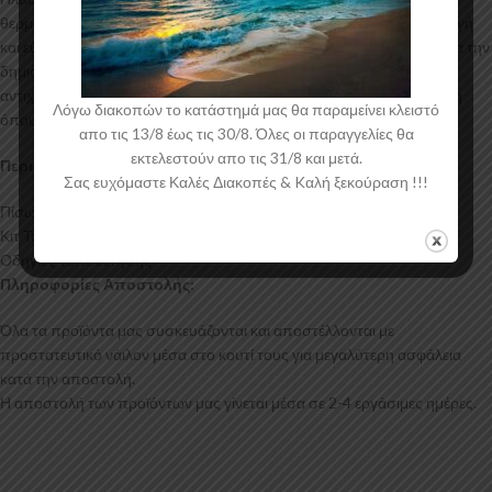
θερμοδιαμόρφωσης τελευταίας τεχνολογίας έχοντας άψογη εφαρμογή
και εύκολη τοποθέτηση. Το υλικό πλαστικού που χρησiμοποιείται για την
δημιουργία προϊόντων έρχεται σε Μαύρο Γυαλιστερό χρώμα και με
αντιχαρακτική επιφάνεια. Συνοδεύεται από προστατευτική μεμβράνη
Λόγω διακοπών το κατάστημά μας θα παραμείνει κλειστό
όπου αφαιρείται πριν την τοποθέτηση.
απο τις 13/8 έως τις 30/8. Όλες οι παραγγελίες θα
εκτελεστούν απο τις 31/8 και μετά.
Περιεχόμενα Συσκευασίας:
Σας ευχόμαστε Καλές Διακοπές & Kαλή ξεκούραση !!!
Πίσω Διαχύτης Cupra Formentor Mk1
Κιτ Τοποθέτησης
Οδηγίες Τοποθέτησης
Πληροφορίες Αποστολής:
Όλα τα προϊόντα μας συσκευάζονται και αποστέλλονται με
προστατευτικό νάιλον μέσα στο κουτί τους για μεγαλύτερη ασφάλεια
κατά την αποστολή.
Η αποστολή των προϊόντων μας γίνεται μέσα σε 2-4 εργάσιμες ημέρες.