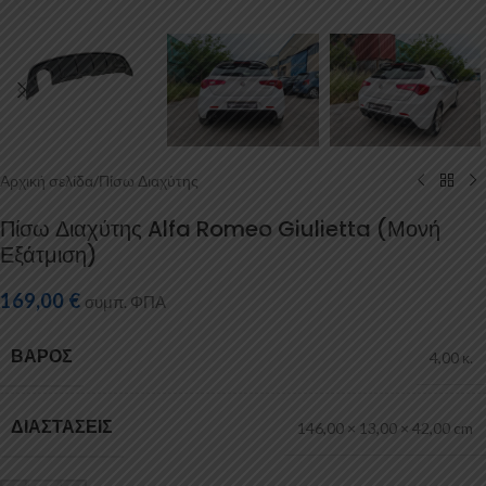
Αρχική σελίδα
/
Πίσω Διαχύτης
Πίσω Διαχύτης Alfa Romeo Giulietta (Μονή
Εξάτμιση)
169,00
€
συμπ. ΦΠΑ
ΒΆΡΟΣ
4,00 κ.
ΔΙΑΣΤΆΣΕΙΣ
146,00 × 13,00 × 42,00 cm