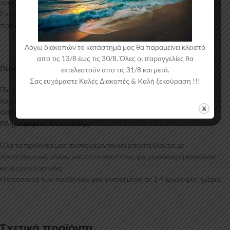
που χρησιμοποιείται για την δημιουργία προϊόντων έρχεται σε Μαύρο
Γυαλιστερό χρώμα και με αντιχαρακτική επιφάνεια. Συνοδεύεται από
προστατευτική μεμβράνη όπου αφαιρείται πριν την τοποθέτηση.
Λόγω διακοπών το κατάστημά μας θα παραμείνει κλειστό
απο τις 13/8 έως τις 30/8. Όλες οι παραγγελίες θα
Περιεχόμενα Συσκευασίας:
εκτελεστούν απο τις 31/8 και μετά.
Σας ευχόμαστε Καλές Διακοπές & Kαλή ξεκούραση !!!
Πίσω Διαχύτης Alfa Romeo Giulietta (Single Exhaust)
Κιτ Τοποθέτησης
Οδηγίες Τοποθέτησης
Πληροφορίες Αποστολής:
Όλα τα προϊόντα μας συσκευάζονται και αποστέλλονται με
προστατευτικό νάιλον μέσα στο κουτί τους για μεγαλύτερη ασφάλεια
κατά την αποστολή.
Η αποστολή των προϊόντων μας γίνεται μέσα σε 2-4 εργάσιμες ημέρες.
Σχετικά προϊόντα