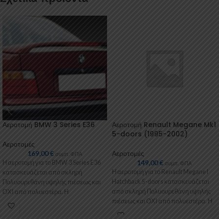
Αεροτομή BMW 3 Series E36
Αεροτομή Renault Megane Mk1
5-doors (1995-2002)
Αεροτομές
169,00
€
Αεροτομές
συμπ. ΦΠΑ
149,00
€
Η αεροτομή για το BMW 3 Series E36
συμπ. ΦΠΑ
Η αεροτομή για το Renault Megane I
κατασκευάζεται από σκληρή
Hatchback 5-doors κατασκευάζεται
Πολυουρεθάνη υψηλής πιέσεως και
από σκληρή Πολυουρεθάνη υψηλής
ΟΧΙ από πολυεστέρα. Η
πιέσεως και ΟΧΙ από πολυεστέρα. Η
Πολυουρεθάνη