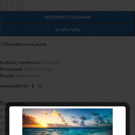
-
+
ΠΡΟΣΘΉΚΗ ΣΤΟ ΚΑΛΆΘΙ
ΑΓΟΡΆ ΤΏΡΑ
Προσθήκη στη λίστα
Κωδικός προϊόντος:
K166-002
Κατηγορία:
Πίσω Διαχύτης
Ετικέτα:
Motordrome
Ακολουθήστε:
Περιγραφή
Ο Πίσω Διαχύτης για το Alfa Romeo Giulietta (Single
Exhaust)κατασκευάζεται από ABS Πλαστικό υψηλής ποιότητας και
αισθητικής σε μηχανές θερμοδιαμόρφωσης τελευταίας τεχνολογίας
έχοντας άψογη εφαρμογή και εύκολη τοποθέτηση. Το υλικό πλαστικού