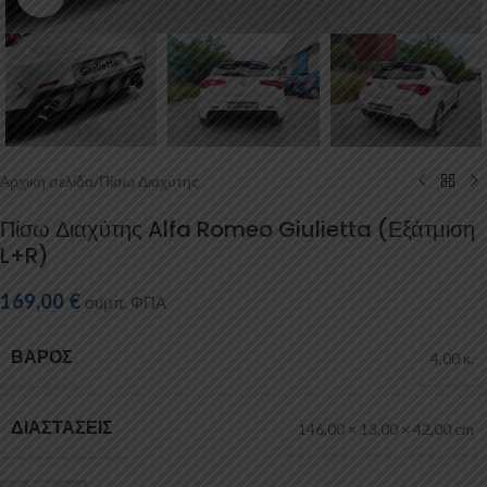
Αρχική σελίδα
/
Πίσω Διαχύτης
Πίσω Διαχύτης Alfa Romeo Giulietta (Εξάτμιση
L+R)
169,00
€
συμπ. ΦΠΑ
ΒΆΡΟΣ
4,00 κ.
ΔΙΑΣΤΆΣΕΙΣ
146,00 × 13,00 × 42,00 cm