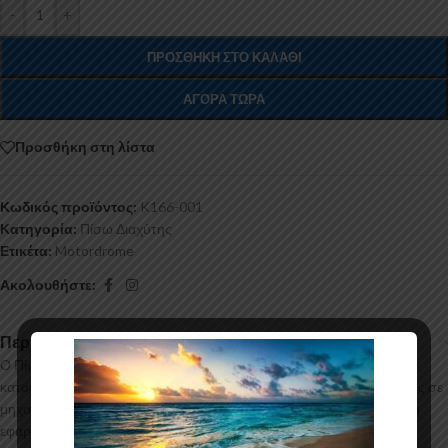
-
+
ΠΡΟΣΘΉΚΗ ΣΤΟ ΚΑΛΆΘΙ
ΑΓΟΡΆ ΤΏΡΑ
Προσθήκη στη λίστα
Κωδικός προϊόντος:
K166-001
Κατηγορία:
Πίσω Διαχύτης
Ετικέτα:
Motordrome
Ακολουθήστε:
Περιγραφή
Ο Πίσω Διαχύτης για το Alfa Romeo Giulietta (L+R Exhaust)
κατασκευάζεται από ABS Πλαστικό υψηλής ποιότητας και αισθητικής σε
μηχανές θερμοδιαμόρφωσης τελευταίας τεχνολογίας έχοντας άψογη
εφαρμογή και εύκολη τοποθέτηση. Το υλικό πλαστικού που