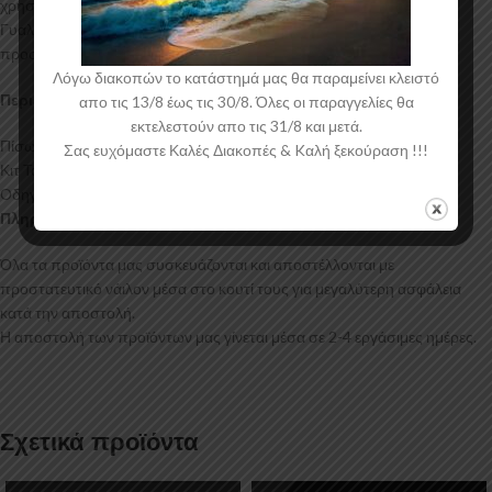
χρησιμοποιείται για την δημιουργία προϊόντων έρχεται σε Μαύρο
Γυαλιστερό χρώμα και με αντιχαρακτική επιφάνεια. Συνοδεύεται από
προστατευτική μεμβράνη όπου αφαιρείται πριν την τοποθέτηση.
Λόγω διακοπών το κατάστημά μας θα παραμείνει κλειστό
Περιεχόμενα Συσκευασίας:
απο τις 13/8 έως τις 30/8. Όλες οι παραγγελίες θα
εκτελεστούν απο τις 31/8 και μετά.
Πίσω Διαχύτης Alfa Romeo Giulietta (L+R Exhaust)
Σας ευχόμαστε Καλές Διακοπές & Kαλή ξεκούραση !!!
Κιτ Τοποθέτησης
Οδηγίες Τοποθέτησης
Πληροφορίες Αποστολής:
Όλα τα προϊόντα μας συσκευάζονται και αποστέλλονται με
προστατευτικό νάιλον μέσα στο κουτί τους για μεγαλύτερη ασφάλεια
κατά την αποστολή.
Η αποστολή των προϊόντων μας γίνεται μέσα σε 2-4 εργάσιμες ημέρες.
Σχετικά προϊόντα