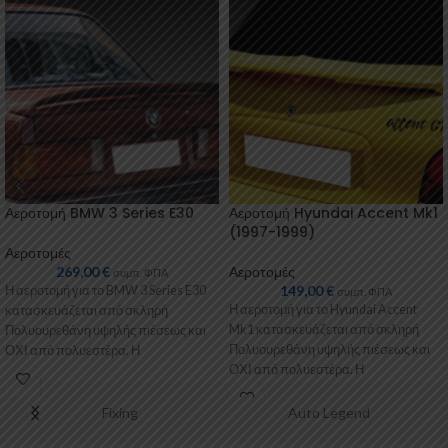
Αεροτομή BMW 3 Series E30
Αεροτομή Hyundai Accent Mk1
(1997-1999)
Αεροτομές
269,00
€
Αεροτομές
συμπ. ΦΠΑ
149,00
€
Η αεροτομή για το BMW 3 Series E30
συμπ. ΦΠΑ
Η αεροτομή για το Hyundai Accent
κατασκευάζεται από σκληρή
Mk1 κατασκευάζεται από σκληρή
Πολυουρεθάνη υψηλής πιέσεως και
Πολυουρεθάνη υψηλής πιέσεως και
ΟΧΙ από πολυεστέρα. Η
ΟΧΙ από πολυεστέρα. Η
Πολυουρεθάνη
Πολυουρεθάνη είναι
Fixing
Auto Legend