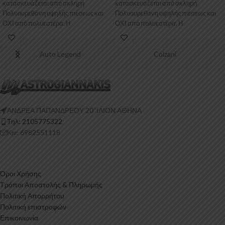
κατασκευάζεται από σκληρή
κατασκευάζεται από σκληρή
Πολυουρεθάνη υψηλής πιέσεως και
Πολυουρεθάνη υψηλής πιέσεως και
ΟΧΙ από πολυεστέρα. Η
ΟΧΙ από πολυεστέρα. Η
Πολυουρεθάνη είναι
Πολυουρεθάνη
Auto Legend
Colzani
ΑΝΔΡΕΑ ΠΑΠΑΝΔΡΕΟΥ 20 ‘ΙΛΙΟΝ ΑΘΗΝΑ
Τηλ: 2105775322
Κιν: 6982551118
Όροι Χρήσης
Τρόποι Αποστολής & Πληρωμής
Πολιτική Απορρήτου
Πολιτική επιστροφών
Επικοινωνία