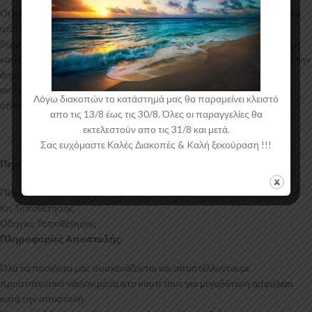
Οι πίσω γωνίες για το Volkswagen Tiguan Mk3 R-Line κατασκευάζεται
από ABS Πλαστικό υψηλής ποιότητας και αισθητικής σε μηχανές
θερμοδιαμόρφωσης τελευταίας τεχνολογίας έχοντας άψογη εφαρμογή
και εύκολη τοποθέτηση. Το υλικό πλαστικού που χρησιμοποιείται για την
δημιουργία προϊόντων έρχεται σε Μαύρο Γυαλιστερό χρώμα και με
αντιχαρακτική επιφάνεια. Συνοδεύεται από προστατευτική μεμβράνη
Λόγω διακοπών το κατάστημά μας θα παραμείνει κλειστό
όπου αφαιρείται πριν την τοποθέτηση.
απο τις 13/8 έως τις 30/8. Όλες οι παραγγελίες θα
εκτελεστούν απο τις 31/8 και μετά.
Σας ευχόμαστε Καλές Διακοπές & Kαλή ξεκούραση !!!
Περιεχόμενα Συσκευασίας:
Πίσω Γωνίες Volkswagen Tiguan Mk3 R-Line
Κιτ Τοποθέτησης
Οδηγίες Τοποθέτησης
Πληροφορίες Αποστολής:
Όλα τα προϊόντα μας συσκευάζονται και αποστέλλονται με
προστατευτικό νάιλον μέσα στο κουτί τους για μεγαλύτερη ασφάλεια
κατά την αποστολή.