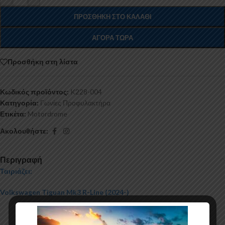
ΠΡΟΣΘΉΚΗ ΣΤΟ ΚΑΛΆΘΙ
ΑΓΟΡΆ ΤΏΡΑ
Προσθήκη στη λίστα
Κωδικός προϊόντος:
K228-004
Κατηγορία:
Γωνίες Προφυλακτήρα
Ετικέτα:
Motordrome
Ακολουθήστε:
Περιγραφή
Ταιριάζει:
Volkswagen Tiguan Mk3 R-Line (2024-)