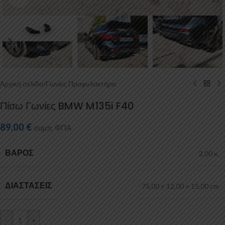
Αρχική σελίδα
/
Γωνίες Προφυλακτήρα
Πίσω Γωνίες BMW M135i F40
89,00
€
συμπ. ΦΠΑ
ΒΆΡΟΣ
2,00 κ.
ΔΙΑΣΤΆΣΕΙΣ
75,00 × 12,00 × 15,00 cm
-
+