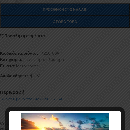
ΠΡΟΣΘΉΚΗ ΣΤΟ ΚΑΛΆΘΙ
ΑΓΟΡΆ ΤΏΡΑ
Προσθήκη στη λίστα
Κωδικός προϊόντος:
K210-004
Κατηγορία:
Γωνίες Προφυλακτήρα
Ετικέτα:
Motordrome
Ακολουθήστε:
Περιγραφή
Ταιριάζει μόνο στο BMW M135i F40
Οι πίσω γωνίες για το BMW M135i F40 κατασκευάζεται από ABS
Πλαστικό υψηλής ποιότητας και αισθητικής σε μηχανές