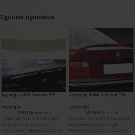
Σχετικά προϊόντα
Αεροτομή Alfa Romeo 156
Αεροτομή BMW 3 Series E36
Αεροτομές
Αεροτομές
199,00
€
169,00
€
συμπ. ΦΠΑ
συμπ. ΦΠΑ
Η αεροτομή για το Alfa Romeo 156
Η αεροτομή για το BMW 3 Series E36
κατασκευάζεται από σκληρή
κατασκευάζεται από σκληρή
Πολυουρεθάνη υψηλής πιέσεως και
Πολυουρεθάνη υψηλής πιέσεως και