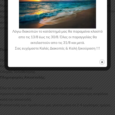
θερμοδιαμόρφωσης τελευταίας τεχνολογίας έχοντας άψογη εφαρμογή
και εύκολη τοποθέτηση. Το υλικό πλαστικού που χρησιμοποιείται για την
δημιουργία προϊόντων έρχεται σε Μαύρο Γυαλιστερό χρώμα και με
αντιχαρακτική επιφάνεια. Συνοδεύεται από προστατευτική μεμβράνη
όπου αφαιρείται πριν την τοποθέτηση.
Λόγω διακοπών το κατάστημά μας θα παραμείνει κλειστό
απο τις 13/8 έως τις 30/8. Όλες οι παραγγελίες θα
εκτελεστούν απο τις 31/8 και μετά.
Σας ευχόμαστε Καλές Διακοπές & Kαλή ξεκούραση !!!
Περιεχόμενα Συσκευασίας:
Πίσω Γωνίες BMW M135i F40
Κιτ Τοποθέτησης
Οδηγίες Τοποθέτησης
Πληροφορίες Αποστολής:
Όλα τα προϊόντα μας συσκευάζονται και αποστέλλονται με
προστατευτικό νάιλον μέσα στο κουτί τους για μεγαλύτερη ασφάλεια
κατά την αποστολή.
Η αποστολή των προϊόντων μας γίνεται μέσα σε 2-4 εργάσιμες ημέρες.