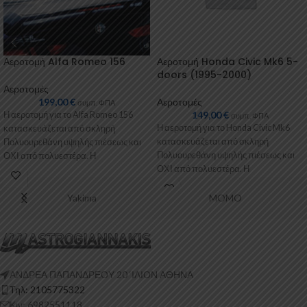
Αεροτομή Alfa Romeo 156
Αεροτομή Honda Civic Mk6 5-
doors (1995-2000)
Αεροτομές
199,00
€
Αεροτομές
συμπ. ΦΠΑ
149,00
€
Η αεροτομή για το Alfa Romeo 156
συμπ. ΦΠΑ
Η αεροτομή για το Honda Civic Mk6
κατασκευάζεται από σκληρή
κατασκευάζεται από σκληρή
Πολυουρεθάνη υψηλής πιέσεως και
Πολυουρεθάνη υψηλής πιέσεως και
ΟΧΙ από πολυεστέρα. Η
ΟΧΙ από πολυεστέρα. Η
Πολυουρεθάνη είναι
Πολυουρεθάνη είναι
Yakima
MOMO
ΑΝΔΡΕΑ ΠΑΠΑΝΔΡΕΟΥ 20 ‘ΙΛΙΟΝ ΑΘΗΝΑ
Τηλ: 2105775322
Κιν: 6982551118