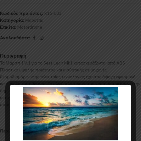
Κωδικός προϊόντος:
K15-003
Κατηγορία:
Μαρσπιέ
Ετικέτα:
Motordrome
Ακολουθήστε:
Περιγραφή
Τα Μαρσπιέ V.1 για το Seat Leon Mk1 κατασκευάζονται από ABS
Πλαστικό υψηλής ποιότητας και αισθητικής σε μηχανές
θερμοδιαμόρφωσης τελευταίας τεχνολογίας έχοντας άψογη εφαρμογή
και εύκολη τοποθέτηση. Το υλικό πλαστικού που χρησιμοποιείται για την
δημιουργία προϊόντων έρχεται σε Μαύρο Γυαλιστερό χρώμα και με
αντιχαρακτική επιφάνεια. Συνοδεύεται από προστατευτική μεμβράνη
όπου αφαιρείται πριν την τοποθέτηση.
Περιεχόμενα Συσκευασίας: