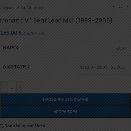
Αρχική σελίδα
/
Μαρσπιέ
Μαρσπιέ V.1 Seat Leon Mk1 (1999-2005)
169,00
€
συμπ. ΦΠΑ
ΒΆΡΟΣ
6,00 κ.
ΔΙΑΣΤΆΣΕΙΣ
195,00 × 21,00 × 21,00 cm
-
+
ΠΡΟΣΘΉΚΗ ΣΤΟ ΚΑΛΆΘΙ
ΑΓΟΡΆ ΤΏΡΑ
Προσθήκη στη λίστα