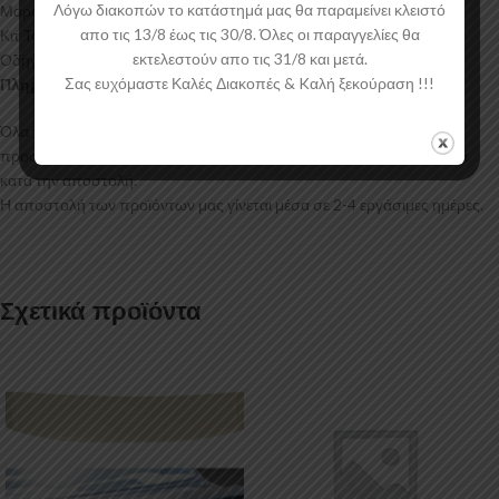
Λόγω διακοπών το κατάστημά μας θα παραμείνει κλειστό
Μαρσπιέ V.1 Seat Leon Mk1
απο τις 13/8 έως τις 30/8. Όλες οι παραγγελίες θα
Κιτ Τοποθέτησης
εκτελεστούν απο τις 31/8 και μετά.
Οδηγίες Τοποθέτησης
Σας ευχόμαστε Καλές Διακοπές & Kαλή ξεκούραση !!!
Πληροφορίες Αποστολής:
Όλα τα προϊόντα μας συσκευάζονται και αποστέλλονται με
προστατευτικό νάιλον μέσα στο κουτί τους για μεγαλύτερη ασφάλεια
κατά την αποστολή.
Η αποστολή των προϊόντων μας γίνεται μέσα σε 2-4 εργάσιμες ημέρες.
Σχετικά προϊόντα